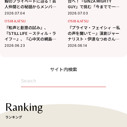
毅のプライベートに迫る！芸
台へ！『GINZA MIGHTY
人仲間との秘話からメンバー
GUY』で挑む「今までで一番
との「食事に行かない」宣言
難しい役」の裏側
2026.07.04
2026.07.03
まで
OSHI-KATSU
OSHI-KATSU
『和声と創意の試み』、
『プライマ・フェイシィ －私
『STILL LIFE －スティル・ラ
の声を聞いて－』演劇ジャー
イフ－』、『心中天の網島』
ナリスト・伊達なつめさんの
【伊達なつめさんの一押しス
一押しステージ情報！
2026.06.23
2026.06.14
テージ情報】
サイト内検索
Ranking
ランキング