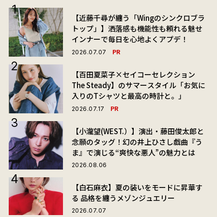
【近藤千尋が纏う「Wingのシンクロブラ
トップ」】洒落感も機能性も頼れる魅せ
インナーで毎日を心地よくアプデ！
PR
2026.07.07
【百田夏菜子×セイコーセレクション
The Steady】のサマースタイル「お気に
入りのTシャツと最高の時計と。」
PR
2026.07.17
【小瀧望(WEST.）】演出・藤田俊太郎と
念願のタッグ！幻の井上ひさし戯曲『う
ま』で演じる“爽快な悪人”の魅力とは
2026.08.06
【白石麻衣】夏の装いをモードに昇華す
る 品格を纏うメゾンジュエリー
2026.07.07