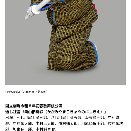
召使いお初（八代目尾上菊五郎）
国立劇場令和８年初春歌舞伎公演
通し狂言『鏡山旧錦絵（かがみやまこきょうのにしきえ）』
出演＝七代目尾上菊五郎、八代目尾上菊五郎、坂東彦三郎、中村時
蔵、中村萬太郎、中村玉太郎、
市村橘太郎
、河原崎権十郎、市村萬次
郎、坂東彌十郎、中村魁春 他