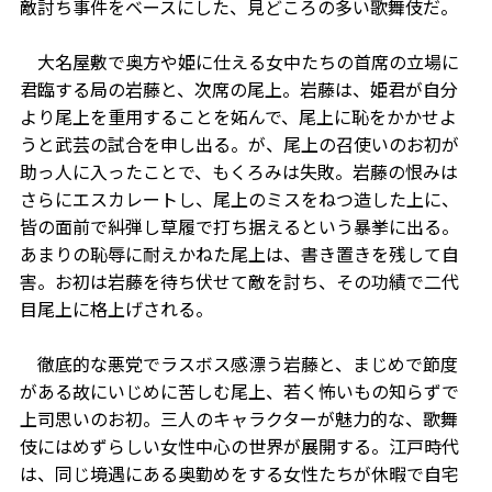
敵討ち事件をベースにした、見どころの多い歌舞伎だ。
大名屋敷で奥方や姫に仕える女中たちの首席の立場に
君臨する局の岩藤と、次席の尾上。岩藤は、姫君が自分
より尾上を重用することを妬んで、尾上に恥をかかせよ
うと武芸の試合を申し出る。が、尾上の召使いのお初が
助っ人に入ったことで、もくろみは失敗。岩藤の恨みは
さらにエスカレートし、尾上のミスをねつ造した上に、
皆の面前で糾弾し草履で打ち据えるという暴挙に出る。
あまりの恥辱に耐えかねた尾上は、書き置きを残して自
害。お初は岩藤を待ち伏せて敵を討ち、その功績で二代
目尾上に格上げされる。
徹底的な悪党でラスボス感漂う岩藤と、まじめで節度
がある故にいじめに苦しむ尾上、若く怖いもの知らずで
上司思いのお初。三人のキャラクターが魅力的な、歌舞
伎にはめずらしい女性中心の世界が展開する。江戸時代
は、同じ境遇にある奥勤めをする女性たちが休暇で自宅