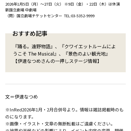
2026年1月5日（月）～27日（火） ※9日（金）・22日（木）は休演
新国立劇場 中劇場
（問）国立劇場チケットセンター TEL:03-5352-9999
おすすめ記事
『踊る。遠野物語』、『クワイエットルームによ
うこそ The Musical』、『景⾊のよい観光地』
【伊達なつめさんの一押しステージ情報】
文＝伊達なつめ
※InRed2026年1月・2月合併号より。情報は雑誌掲載時のも
のになります。
※画像・イラスト・文章の無断転載はご遠慮ください。
※地震や天候などの影響により、イベント内容の変更、開催