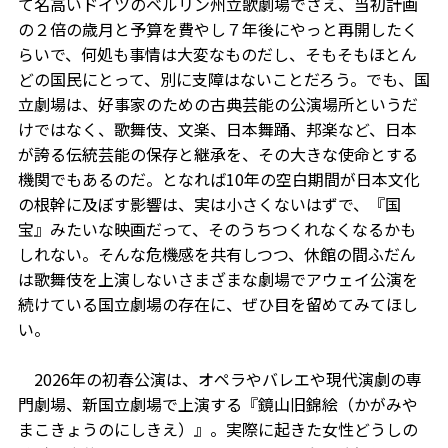
て名高いドイツのベルリン州立歌劇場でさえ、当初計画
の２倍の歳月と予算を費やし７年後にやっと再開したく
らいで、何処も事情は大変なものだし、そもそもほとん
どの国民にとって、別に支障はないことだろう。でも、国
立劇場は、好事家のための古典芸能の公演場所というだ
けではなく、歌舞伎、文楽、日本舞踊、邦楽など、日本
が誇る伝統芸能の保存と継承を、その大きな使命とする
機関でもあるのだ。となれば10年の空白期間が日本文化
の根幹に及ぼす影響は、実は小さくないはずで、『国
宝』みたいな映画だって、そのうちつくれなくなるかも
しれない。そんな危機感を共有しつつ、休館の間ふだん
は歌舞伎を上演しないさまざまな劇場でアウェイ公演を
続けている国立劇場の存在に、ぜひ目を留めてみてほし
い。
2026年の初春公演は、オペラやバレエや現代演劇の専
門劇場、新国立劇場で上演する『鏡山旧錦絵（かがみや
まこきょうのにしきえ）』。実際に起きた女性どうしの