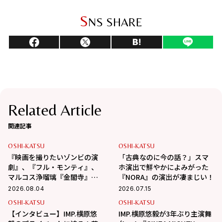
S
NS SHARE
Related Article
関連記事
OSHI-KATSU
OSHI-KATSU
『映画を撮りたいゾンビの演
「古典なのに今の話？」スマ
劇』、『フル・モンティ』、
ホ演出で鮮やかによみがった
マルコス浄瑠璃『金閣寺』
『NORA』の演出が凄まじい！
【伊達なつめさんの一押しス
2026.08.04
2026.07.15
テージ情報】
OSHI-KATSU
OSHI-KATSU
【インタビュー】IMP.横原悠
IMP.横原悠毅が3年ぶり主演舞