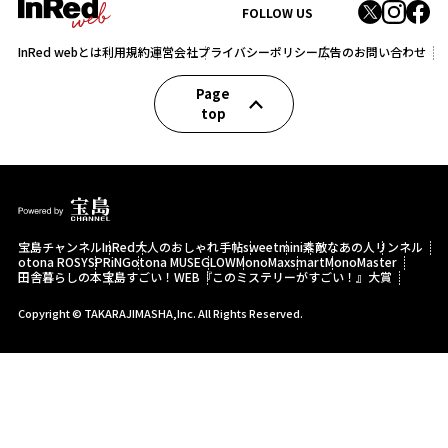
FOLLOW US
InRed webとは
利用規約
運営会社
プライバシーポリシー
広告のお問い合わせ
Page
top
宝島チャンネル
InRed
大人のおしゃれ手帖
sweet
mini
素敵なあの人
リンネル
otona ROSY
SPRiNG
otona MUSE
GLOW
MonoMax
smart
MonoMaster
田舎暮らしの本
宝島すごい！WEB
『このミステリーがすごい！』大賞
Copyright © TAKARAJIMASHA,Inc. All Rights Reserved.