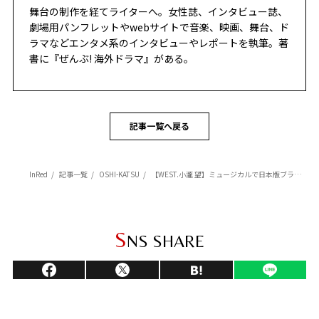
舞台の制作を経てライターへ。女性誌、インタビュー誌、
劇場用パンフレットやwebサイトで音楽、映画、舞台、ド
ラマなどエンタメ系のインタビューやレポートを執筆。著
書に『ぜんぶ! 海外ドラマ』がある。
記事一覧へ戻る
InRed
記事一覧
OSHI-KATSU
【WEST.小瀧 望】ミュージカルで日本版ブラピを演じる「死神として、プリンスとして生きる２日間の休暇を楽しんでほしい」【インタビュー】
S
NS SHARE