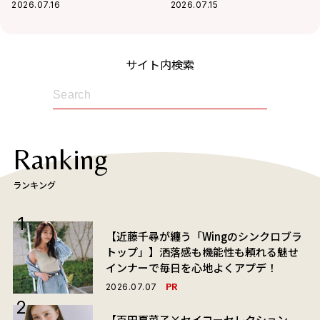
屋へ！華麗な交友関係に迫る
BBQ”！最近熱中している趣味
2026.07.16
2026.07.15
も
サイト内検索
Ranking
ランキング
【近藤千尋が纏う「Wingのシンクロブラ
トップ」】洒落感も機能性も頼れる魅せ
インナーで毎日を心地よくアプデ！
PR
2026.07.07
【百田夏菜子×セイコーセレクション