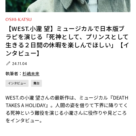
OSHI-KATSU
【WEST.小瀧 望】ミュージカルで日本版ブ
ラピを演じる「死神として、プリンスとして
生きる２日間の休暇を楽しんでほしい」【イ
ンタビュー】
24.11.04
執筆者：
杉嶋未来
インタビュー
舞台
WEST.の小瀧 望さんの最新作は、ミュージカル『DEATH
TAKES A HOLIDAY』。人間の姿を借りて下界に降りてく
る死神という難役を演じる小瀧さんに役作りや見どころ
をインタビュー。