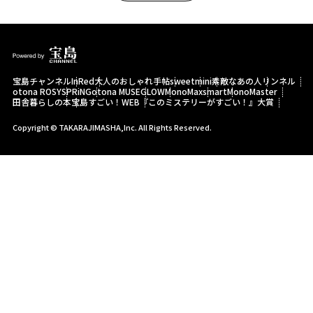
宝島チャンネル
InRed
大人のおしゃれ手帖
sweet
mini
素敵なあの人
リンネル
otona ROSY
SPRiNG
otona MUSE
GLOW
MonoMax
smart
MonoMaster
田舎暮らしの本
宝島すごい！WEB
『このミステリーがすごい！』大賞
Copyright © TAKARAJIMASHA,Inc. All Rights Reserved.