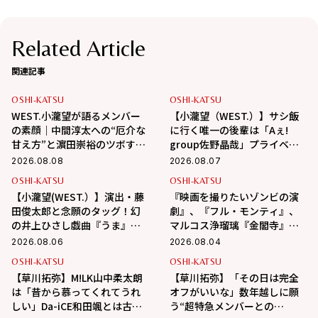
Related Article
関連記事
OSHI-KATSU
OSHI-KATSU
WEST.小瀧望が語るメンバー
【小瀧望（WEST.）】サシ飯
の素顔｜中間淳太への“厄介な
に行く唯一の後輩は「Aぇ!
甘え方”と濵田崇裕のツボすぎ
group佐野晶哉」プライベー
る言動
トな交友録を告白
2026.08.08
2026.08.07
OSHI-KATSU
OSHI-KATSU
【小瀧望(WEST.）】演出・藤
『映画を撮りたいゾンビの演
田俊太郎と念願のタッグ！幻
劇』、『フル・モンティ』、
の井上ひさし戯曲『うま』で
マルコス浄瑠璃『金閣寺』
演じる“爽快な悪人”の魅力と
【伊達なつめさんの一押しス
2026.08.06
2026.08.04
は
テージ情報】
OSHI-KATSU
OSHI-KATSU
【草川拓弥】M!LK山中柔太朗
【草川拓弥】「その日は完全
は「昔から慕ってくれてうれ
オフがいいな」数年越しに願
しい」Da-iCE和田颯とは古着
う“超特急メンバーとの