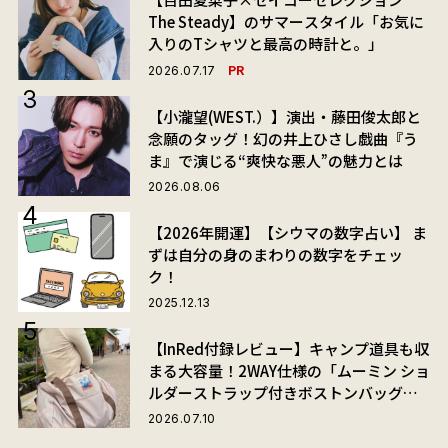
The Steady】のサマースタイル「お気に
入りのTシャツと最高の時計と。」
PR
2026.07.17
【小瀧望(WEST.）】演出・藤田俊太郎と
念願のタッグ！幻の井上ひさし戯曲『う
ま』で演じる“爽快な悪人”の魅力とは
2026.08.06
【2026年開運】【シウマの数字占い】 ま
ずは自分の身のまわりの数字をチェッ
ク！
2025.12.13
【InRed付録レビュー】キャンプ道具も収
まる大容量！2WAY仕様の「ムーミン ショ
ルダーストラップ付きボストンバッグ」
が夏旅におすすめな理由
2026.07.10