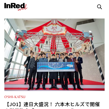
OSHI-KATSU
【JO1】連日大盛況！ 六本木ヒルズで開催