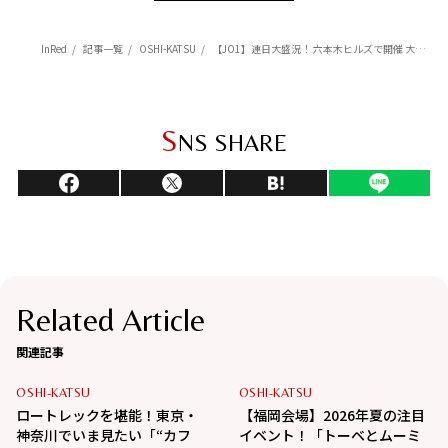
InRed
記事一覧
OSHI-KATSU
【JO1】連日大盛況！ 六本木ヒルズで開催 大型展覧会「JO1 Exhibition “JO1 in Wonderland!”」メンバー体験レポート
S
NS SHARE
Related Article
関連記事
OSHI-KATSU
OSHI-KATSU
ロートレックを堪能！東京・
【福岡会場】2026年夏の注目
神奈川でいま見たい「“カフ
イベント！「トーベとムーミ