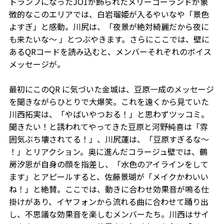
トランプになったJO1が飾られたメリーゴーランドが象
徴的なこのエリアでは、白岩瑠姫が入るやいなや「景色
よすぎ」と感動。川尻は、「夜景が絶対綺麗だから夜に
も来たいな〜 」とつぶやきます。さらにここでは、壁に
あるQRコードを読み込むと、メンバーそれぞれのボイス
メッセージが。
最初にこのQR に気づいた金城は、豆原一成のメッセージ
を聞きながらひとりで大爆笑。これを遠くから見ていた
川西拓実は、「やばいやつおる！」と思わずツッコミ。
聞きたい！と誘われてやってきた豆原と河野純喜は「雰
囲気ぶち壊されてる！」、川尻蓮は、「豆原すぎるな〜
！」とリアクション。奥に進んだコラージュ壁では、鶴
房汐恩が自身の顔を指差し、「水色のアイラインをして
ます」とアピールすると、佐藤景瑚が「メイクかわいい
ね！」と絶賛。ここでは、動きに合わせ効果音が鳴る仕
掛けがあり、イヤフォンから流れる曲に合わせて踊り出
し、不思議な効果音を楽しむメンバーたち。川西はサイ