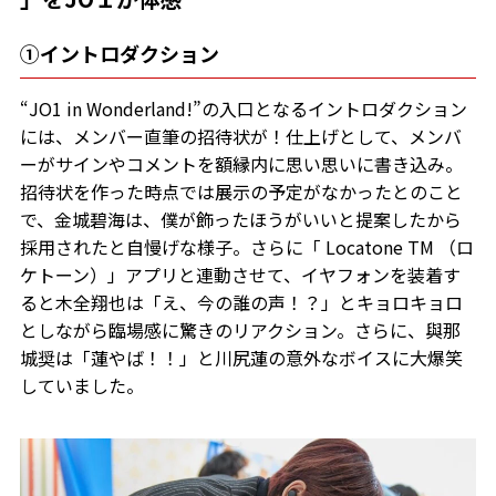
①イントロダクション
“JO1 in Wonderland!”の入口となるイントロダクション
には、メンバー直筆の招待状が！仕上げとして、メンバ
ーがサインやコメントを額縁内に思い思いに書き込み。
招待状を作った時点では展示の予定がなかったとのこと
で、金城碧海は、僕が飾ったほうがいいと提案したから
採用されたと自慢げな様子。さらに「 Locatone TM （ロ
ケトーン）」アプリと連動させて、イヤフォンを装着す
ると木全翔也は「え、今の誰の声！？」とキョロキョロ
としながら臨場感に驚きのリアクション。さらに、與那
城奨は「蓮やば！！」と川尻蓮の意外なボイスに大爆笑
していました。