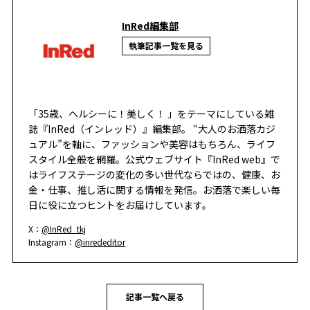
InRed編集部
執筆記事一覧を見る
「35歳、ヘルシーに！美しく！ 」をテーマにしている雑
誌『InRed（インレッド）』編集部。 “大人のお洒落カジ
ュアル”を軸に、ファッションや美容はもちろん、ライフ
スタイル全般を網羅。公式ウェブサイト『InRed web』で
はライフステージの変化の多い世代ならではの、健康、お
金・仕事、推し活に関する情報を発信。お洒落で楽しい毎
日に役に立つヒントをお届けしています。
X：
@InRed_tkj
Instagram：
@inrededitor
記事一覧へ戻る