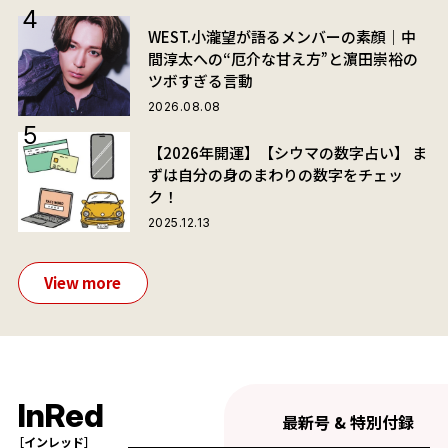
WEST.小瀧望が語るメンバーの素顔｜中
間淳太への“厄介な甘え方”と濵田崇裕の
ツボすぎる言動
2026.08.08
【2026年開運】【シウマの数字占い】 ま
ずは自分の身のまわりの数字をチェッ
ク！
2025.12.13
View more
InRed
最新号 & 特別付録
［インレッド］