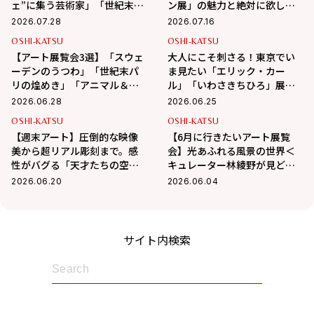
ェ”に集う芸術家」「世紀末パ
ン展」の魅力と絶対に欲しい
リの煌めき」展
お土産グッズをガチ推薦
2026.07.28
2026.07.16
OSHI-KATSU
OSHI-KATSU
【アート展覧会3選】「スウェ
大人にこそ刺さる！東京でい
ーデンのうつわ」「世紀末パ
ま見たい「エリック・カー
リの煌めき」「アニマル＆モ
ル」「いわさきちひろ」展。
ンスター」世界のアートを堪
あの名作原画に会いに行こう
2026.06.28
2026.06.25
能
OSHI-KATSU
OSHI-KATSU
【週末アート】圧倒的な映像
【6月に行きたいアート展覧
美から超リアル彫刻まで。感
会】光あふれる風景の世界＜
性がバグる「天才たちの空
キュレーター林綾野が見どこ
間」3選
ろを語る＞
2026.06.20
2026.06.04
サイト内検索