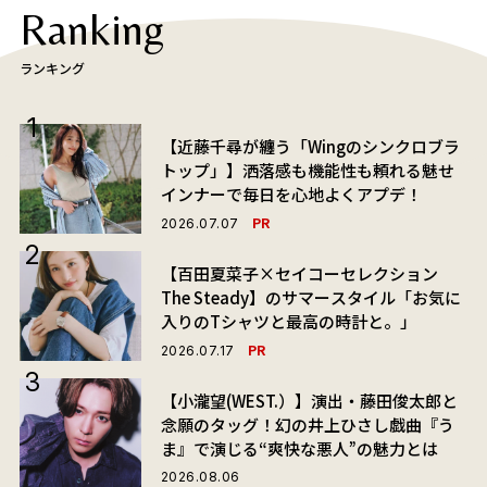
Ranking
ランキング
【近藤千尋が纏う「Wingのシンクロブラ
トップ」】洒落感も機能性も頼れる魅せ
インナーで毎日を心地よくアプデ！
PR
2026.07.07
【百田夏菜子×セイコーセレクション
The Steady】のサマースタイル「お気に
入りのTシャツと最高の時計と。」
PR
2026.07.17
【小瀧望(WEST.）】演出・藤田俊太郎と
念願のタッグ！幻の井上ひさし戯曲『う
ま』で演じる“爽快な悪人”の魅力とは
2026.08.06