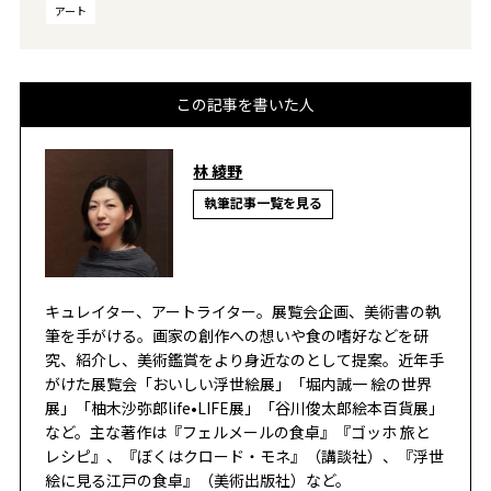
アート
この記事を書いた人
林 綾野
執筆記事一覧を見る
キュレイター、アートライター。展覧会企画、美術書の執
筆を手がける。画家の創作への想いや食の嗜好などを研
究、紹介し、美術鑑賞をより身近なのとして提案。近年手
がけた展覧会「おいしい浮世絵展」「堀内誠一 絵の世界
展」「柚木沙弥郎life•LIFE展」「谷川俊太郎絵本百貨展」
など。主な著作は『フェルメールの食卓』『ゴッホ 旅と
レシピ』、『ぼくはクロード・モネ』（講談社）、『浮世
絵に見る江戸の食卓』（美術出版社）など。