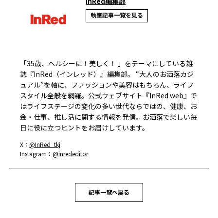
InRed編集部
執筆記事一覧を見る
「35歳、ヘルシーに！美しく！ 」をテーマにしている雑
誌『InRed（インレッド）』編集部。 “大人のお洒落カジ
ュアル”を軸に、ファッションや美容はもちろん、ライフ
スタイル全般を網羅。公式ウェブサイト『InRed web』で
はライフステージの変化の多い世代ならではの、健康、お
金・仕事、推し活に関する情報を発信。お洒落で楽しい毎
日に役に立つヒントをお届けしています。
X：
@InRed_tkj
Instagram：
@inrededitor
記事一覧へ戻る