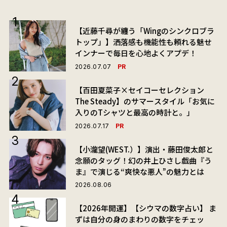
【近藤千尋が纏う「Wingのシンクロブラ
トップ」】洒落感も機能性も頼れる魅せ
インナーで毎日を心地よくアプデ！
PR
2026.07.07
【百田夏菜子×セイコーセレクション
The Steady】のサマースタイル「お気に
入りのTシャツと最高の時計と。」
PR
2026.07.17
【小瀧望(WEST.）】演出・藤田俊太郎と
念願のタッグ！幻の井上ひさし戯曲『う
ま』で演じる“爽快な悪人”の魅力とは
2026.08.06
【2026年開運】【シウマの数字占い】 ま
ずは自分の身のまわりの数字をチェッ