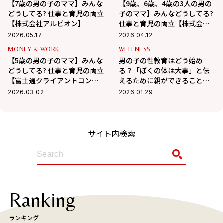
【7歳の男の子のママ】みんな
【9歳、6歳、4歳の3人の男の
どうしてる? 仕事と育児の両立
子のママ】みんなどうしてる?
【株式会社アルビオン】
仕事と育児の両立【株式会社
ADWAYS DEEE】
2026.05.17
2026.04.12
MONEY & WORK
WELLNESS
【5歳の男の子のママ】みんな
男の子の性教育はどう始め
どうしてる? 仕事と育児の両立
る？「ぼくの体は大事」と伝
【富士通クライアントコンピ
えるために親ができること
ューティング株式会社】
【医師解説】
2026.03.02
2026.01.29
サイト内検索
Ranking
ランキング