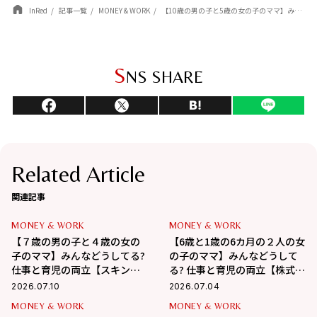
InRed
記事一覧
MONEY & WORK
【10歳の男の子と5歳の女の子のママ】みんなどうしてる? 仕事と育児の両立【Niantic Japan Inc.】
S
NS SHARE
Related Article
関連記事
MONEY & WORK
MONEY & WORK
【７歳の男の子と４歳の女の
【6歳と1歳の6カ月の２人の女
子のママ】みんなどうしてる?
の子のママ】みんなどうして
仕事と育児の両立【スキンケ
る? 仕事と育児の両立【株式会
アブランドSISI】
社ワコール】
2026.07.10
2026.07.04
MONEY & WORK
MONEY & WORK