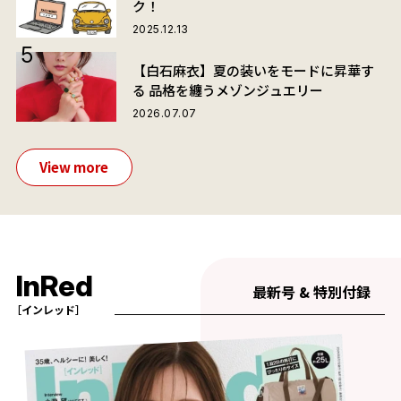
ク！
2025.12.13
【白石麻衣】夏の装いをモードに昇華す
る 品格を纏うメゾンジュエリー
2026.07.07
View more
InRed
最新号 & 特別付録
［インレッド］