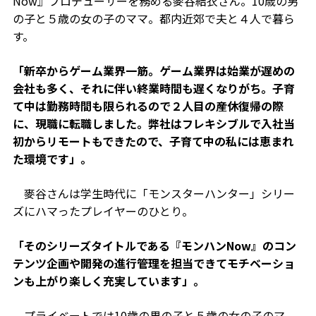
Now』プロデューサーを務める麥谷結衣さん。10歳の男
の子と５歳の女の子のママ。都内近郊で夫と４人で暮ら
す。
「新卒からゲーム業界一筋。ゲーム業界は始業が遅めの
会社も多く、それに伴い終業時間も遅くなりがち。子育
て中は勤務時間も限られるので２人目の産休復帰の際
に、現職に転職しました。弊社はフレキシブルで入社当
初からリモートもできたので、子育て中の私には恵まれ
た環境です」。
麥谷さんは学生時代に「モンスターハンター」シリー
ズにハマったプレイヤーのひとり。
「そのシリーズタイトルである『モンハンNow』のコン
テンツ企画や開発の進行管理を担当できてモチベーショ
ンも上がり楽しく充実しています」。
プライベートでは10歳の男の子と５歳の女の子のマ