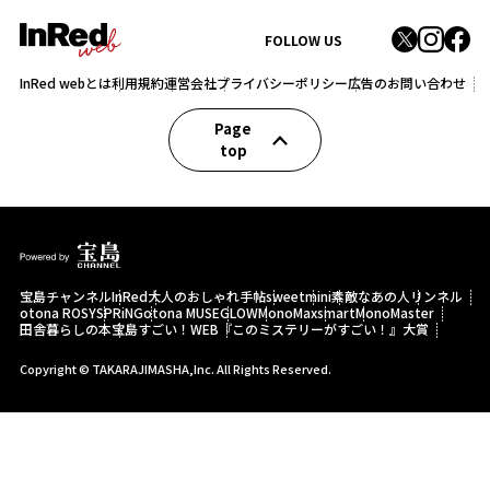
FOLLOW US
InRed webとは
利用規約
運営会社
プライバシーポリシー
広告のお問い合わせ
Page
top
宝島チャンネル
InRed
大人のおしゃれ手帖
sweet
mini
素敵なあの人
リンネル
otona ROSY
SPRiNG
otona MUSE
GLOW
MonoMax
smart
MonoMaster
田舎暮らしの本
宝島すごい！WEB
『このミステリーがすごい！』大賞
Copyright © TAKARAJIMASHA,Inc. All Rights Reserved.