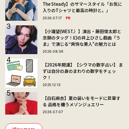
The Steady】のサマースタイル「お気に
入りのTシャツと最高の時計と。」
PR
2026.07.17
【小瀧望(WEST.）】演出・藤田俊太郎と
念願のタッグ！幻の井上ひさし戯曲『う
ま』で演じる“爽快な悪人”の魅力とは
2026.08.06
【2026年開運】【シウマの数字占い】 ま
ずは自分の身のまわりの数字をチェッ
ク！
2025.12.13
【白石麻衣】夏の装いをモードに昇華す
る 品格を纏うメゾンジュエリー
2026.07.07