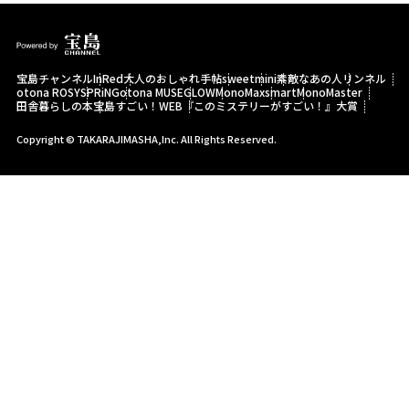
宝島チャンネル
InRed
大人のおしゃれ手帖
sweet
mini
素敵なあの人
リンネル
otona ROSY
SPRiNG
otona MUSE
GLOW
MonoMax
smart
MonoMaster
田舎暮らしの本
宝島すごい！WEB
『このミステリーがすごい！』大賞
Copyright © TAKARAJIMASHA,Inc. All Rights Reserved.