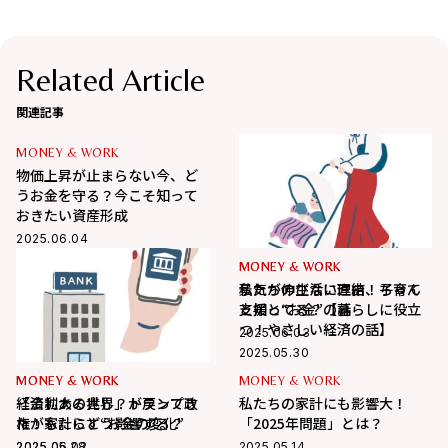
Related Article
関連記事
MONEY & WORK
物価上昇が止まらない今、ど
うお金を守る？今こそ知って
おきたい資産形成
2025.06.04
MONEY & WORK
MONEY & WORK
私たちの生活に直結！子育て
景気が伸びない理由、ちゃん
支援と“お金”の話
と知ってる？【暮らしに役立
つ！やさしい経済の話】
2025.06.03
2025.05.30
MONEY & WORK
MONEY & WORK
MONEY & WORK
「金利ある世界」が戻ってき
経済拡大の兆し？トランプ政
私たちの家計にも影響大！
た！家計にどう影響する？
権がもたらす“お金の変化”
「2025年問題」とは？
2025.06.02
2025.05.28
2025.05.14