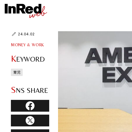
24.04.02
MONEY & WORK
K
EYWORD
育児
S
NS SHARE