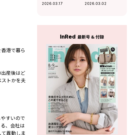
てる? 仕事と育児の
両立【富士通クラ
2026.03.17
2026.03.02
両立【Niantic
イアントコンピュ
Japan Inc.】
ーティング株式会
社】
InRed
最新号 & 付録
を香港で暮ら
の出産後はど
ベストかを夫
しやすいので
める、会社は
して異動しま