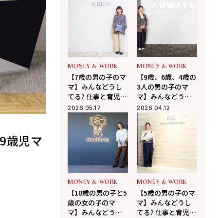
両立【スキンケア
の両立【株式会社
ブランドSISI】
ワコール】
MONEY & WORK
MONEY & WORK
【7歳の男の子のマ
【9歳、6歳、4歳の
マ】みんなどうし
3人の男の子のマ
てる? 仕事と育児の
マ】みんなどうし
両立【株式会社ア
てる? 仕事と育児の
2026.05.17
2026.04.12
ルビオン】
両立【株式会社
ADWAYS DEEE】
&9歳児マ
MONEY & WORK
MONEY & WORK
【10歳の男の子と5
【5歳の男の子のマ
歳の女の子のマ
マ】みんなどうし
マ】みんなどうし
てる? 仕事と育児の