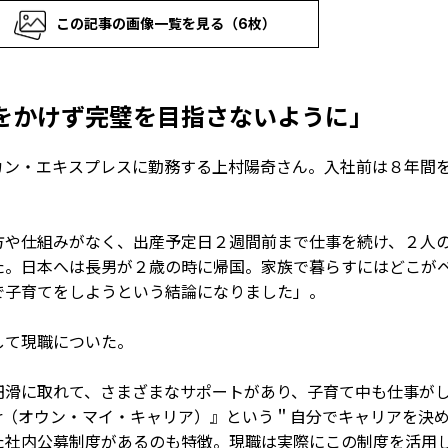
この記事の画像一覧を見る（6枚）
をかけず完璧を目指さないように」
ン・エキスプレスに勤務する上村陽奇さん。入社前は８年間
方や仕組みがなく、出産予定日２週間前まで仕事を続け、２人
た。日本へは長男が２歳の時に帰国。家族で暮らすにはどこが
で子育てをしようという結論になりました」。
て現職についた。
円滑に取れて、さまざまなサポートがあり、子育て中も仕事が
areer（オウン・マイ・キャリア）』という＂自分でキャリアを決
た社内公募制度があるのも特徴。現職は実際にこの制度を活用