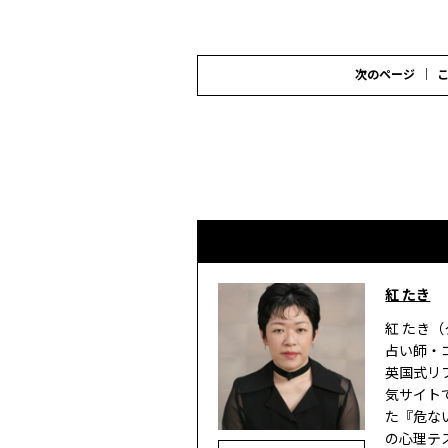
次のページ
紅 たき
紅 たき（
占い師・
英国式リ
気サイト
た『危な
の心理テ