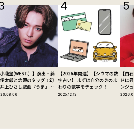
小瀧望(WEST.）】演出・藤
【2026年開運】【シウマの数
【白石
田俊太郎と念願のタッグ！幻
字占い】 まずは自分の身のま
ドに昇
の井上ひさし戯曲『うま』で
わりの数字をチェック！
ンジュ
じる“爽快な悪人”の魅力と
26.08.06
2025.12.13
2026.0
は