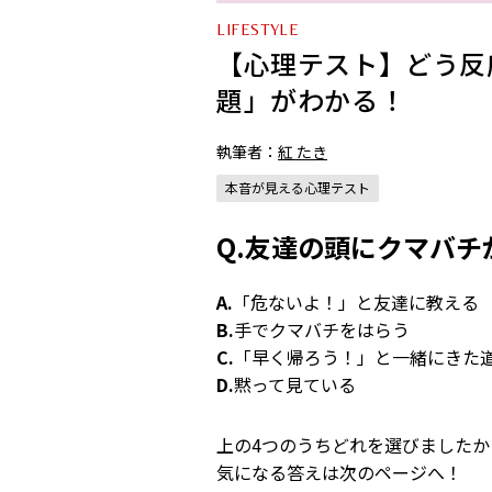
LIFESTYLE
【心理テスト】どう反
題」がわかる！
執筆者：
紅 たき
本音が見える心理テスト
Q.友達の頭にクマバ
A.
「危ないよ！」と友達に教える
B.
手でクマバチをはらう
C.
「早く帰ろう！」と一緒にきた
D.
黙って見ている
上の
4
つのうちどれを選びましたか
気になる答えは次のページへ！