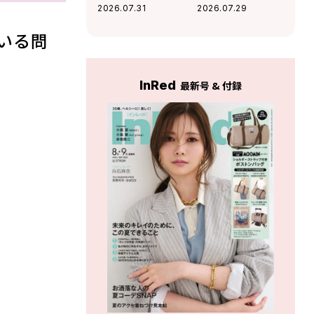
るモノ」がわか
て疲れるあなたが
2026.07.31
2026.07.29
る！
見直すべき「人間
関係のディスタン
いる問
ス」がわかる！
InRed
最新号 & 付録