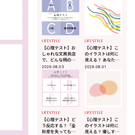
ときあなたはどう
が人から誤解され
する？ 「あなたの
やすいところ」が
精神年齢」がわか
わかる！
る！
LIFESTYLE
LIFESTYLE
【心理テスト】お
【心理テスト】こ
しゃれな文房具店
のイラストは何に
で、どんな柄のポ
見える？ あなたが
ストカードを選び
無意識に放つ「ま
2026.08.03
2026.08.01
ましたか？ 「あな
わりを惹きつける
たが心の奥で大切
魅力」がわかる！
にしていること」
がわかる！
LIFESTYLE
LIFESTYLE
【心理テスト】ど
【心理テスト】こ
う反応する？「全
のイラストは何に
財産を失っても残
見える？ 優しすぎ