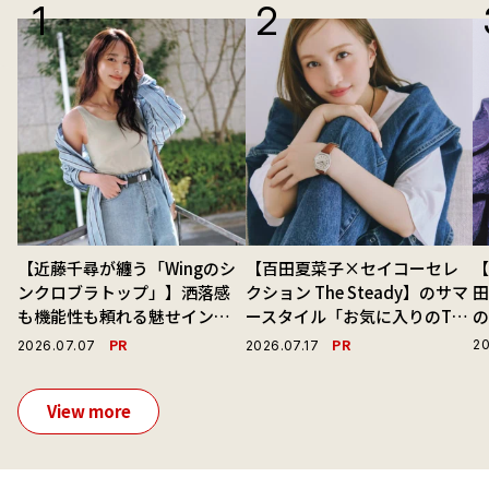
【近藤千尋が纏う「Wingのシ
【百田夏菜子×セイコーセレ
【
ンクロブラトップ」】洒落感
クション The Steady】のサマ
も機能性も頼れる魅せインナ
ースタイル「お気に入りのTシ
ーで毎日を心地よくアプデ！
ャツと最高の時計と。」
演
PR
PR
20
2026.07.07
2026.07.17
View more