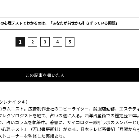
この心理テストでわかるのは、「あなたが前世から引きずっている問題」
1
2
3
4
5
この記事を書いた人
クレナイ タキ）
コラムニスト。広告制作会社のコピーライター、呉服店勤務、エステテ
フレクソロジストを経て、占いの道に入る。西洋占星術での鑑定歴19年
で、占いコラムを執筆中。著書に、サイコロジー診断ラボのメンバーと
い心理テスト』（河出書房新社）がある。日本テレビ系番組「月曜から
ストコーナーを監修した実績あり。