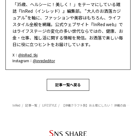
「35歳、ヘルシーに！美しく！ 」をテーマにしている雑
誌『InRed（インレッド）』編集部。 “大人のお洒落カジ
ュアル”を軸に、ファッションや美容はもちろん、ライフ
スタイル全般を網羅。公式ウェブサイト『InRed web』で
はライフステージの変化の多い世代ならではの、健康、お
金・仕事、推し活に関する情報を発信。お洒落で楽しい毎
日に役に立つヒントをお届けしています。
X：
@InRed_tkj
Instagram：
@inrededitor
記事一覧へ戻る
InRed
記事一覧
LIFESTYLE
【沖縄クラフト旅】お土産にしたい！ 沖縄の自然や文化が着想源のお守りジュエリー
S
NS SHARE