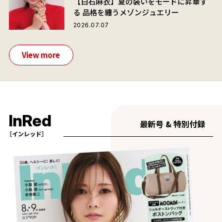
【白石麻衣】夏の装いをモードに昇華す
る 品格を纏うメゾンジュエリー
2026.07.07
View more
InRed
最新号 & 特別付録
［インレッド］