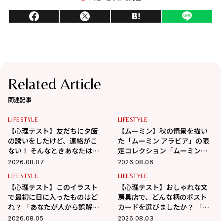
Related Article
関連記事
LIFESTYLE
LIFESTYLE
【心理テスト】友だちに夕飯
【ムーミン】秋の情景を描い
の誘いをしたけど、連絡がこ
た「ムーミン アラビア」の限
ない！ そんなときあなたはど
定コレクション「ムーミンズ
うする？ 「あなたの精神年
デイ 2026」が8月8日（土）よ
2026.08.07
2026.08.06
齢」がわかる！
り期間限定発売！
LIFESTYLE
LIFESTYLE
【心理テスト】このイラスト
【心理テスト】おしゃれな文
で最初に目に入ったものはど
房具店で、どんな柄のポスト
れ？ 「あなたが人から誤解さ
カードを選びましたか？ 「あ
れやすいところ」がわかる！
なたが心の奥で大切にしてい
2026.08.05
2026.08.03