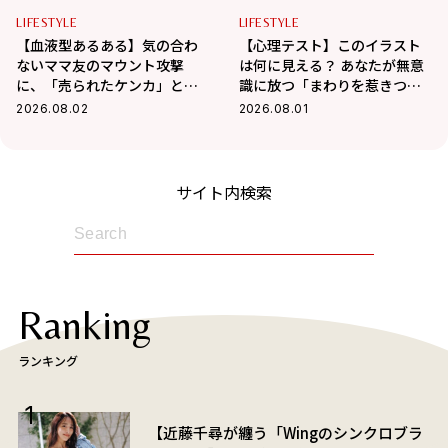
ること」がわかる！
LIFESTYLE
LIFESTYLE
【血液型あるある】気の合わ
【心理テスト】このイラスト
ないママ友のマウント攻撃
は何に見える？ あなたが無意
に、「売られたケンカ」とば
識に放つ「まわりを惹きつけ
かりに自分の話で奪い返すの
る魅力」がわかる！
2026.08.02
2026.08.01
はこの血液型！
サイト内検索
Ranking
ランキング
【近藤千尋が纏う「Wingのシンクロブラ