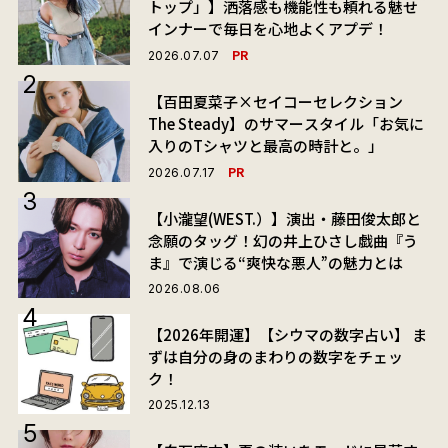
トップ」】洒落感も機能性も頼れる魅せ
インナーで毎日を心地よくアプデ！
PR
2026.07.07
【百田夏菜子×セイコーセレクション
The Steady】のサマースタイル「お気に
入りのTシャツと最高の時計と。」
PR
2026.07.17
【小瀧望(WEST.）】演出・藤田俊太郎と
念願のタッグ！幻の井上ひさし戯曲『う
ま』で演じる“爽快な悪人”の魅力とは
2026.08.06
【2026年開運】【シウマの数字占い】 ま
ずは自分の身のまわりの数字をチェッ
ク！
2025.12.13