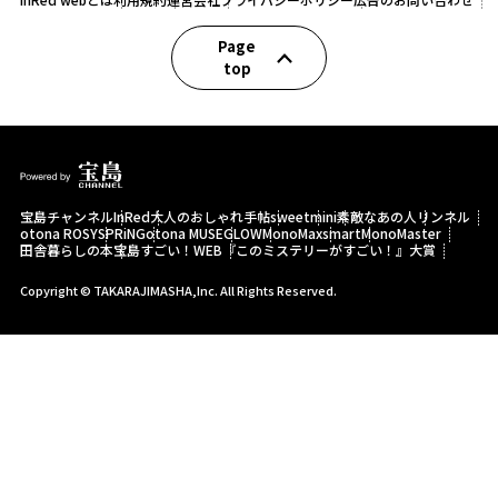
Page
top
宝島チャンネル
InRed
大人のおしゃれ手帖
sweet
mini
素敵なあの人
リンネル
otona ROSY
SPRiNG
otona MUSE
GLOW
MonoMax
smart
MonoMaster
田舎暮らしの本
宝島すごい！WEB
『このミステリーがすごい！』大賞
Copyright © TAKARAJIMASHA,Inc. All Rights Reserved.