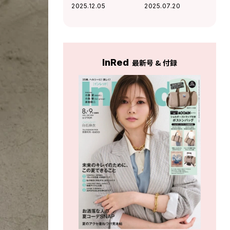
ート「アクセサリ
目アイテム4選
2025.12.05
2025.07.20
ーやきれいな色を
挿して、動きやす
くて可愛い着こな
しができたら」
InRed
最新号 & 付録