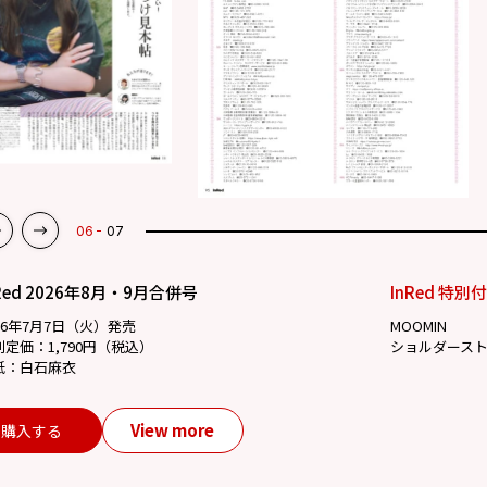
07
07
Red 2026年8月・9月合併号
InRed 特別
26年7月7日（火）発売
MOOMIN
別定価：1,790円（税込）
ショルダース
紙：白石麻衣
View more
購入する