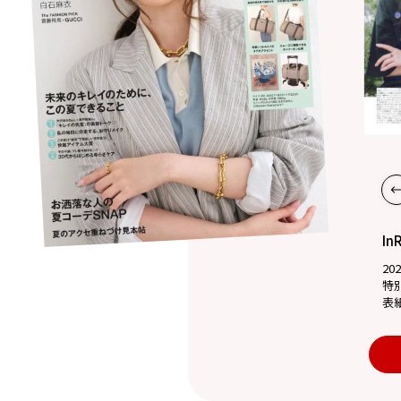
In
20
特
表