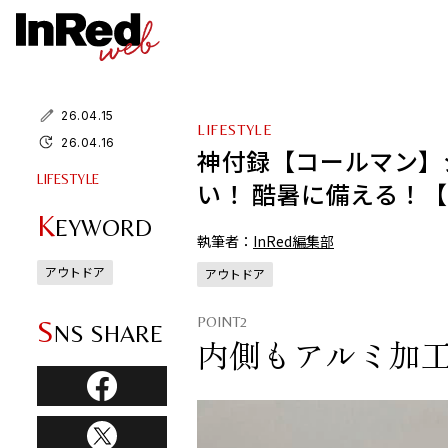
26.04.15
LIFESTYLE
26.04.16
神付録【コールマン】ジ
LIFESTYLE
い！ 酷暑に備える！
K
EYWORD
執筆者：
InRed編集部
アウトドア
アウトドア
POINT2
S
NS SHARE
内側もアルミ加工