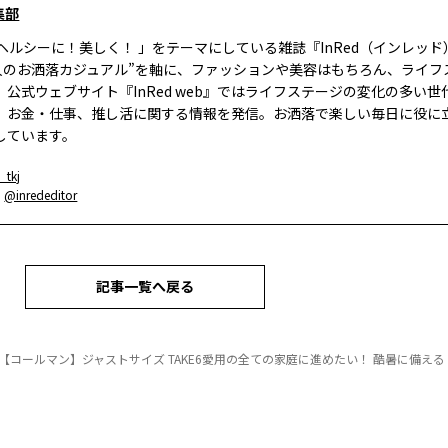
集部
、ヘルシーに！美しく！ 」をテーマにしている雑誌『InRed（インレッ
大人のお洒落カジュアル”を軸に、ファッションや美容はもちろん、ライフ
。公式ウェブサイト『InRed web』ではライフステージの変化の多い世
、お金・仕事、推し活に関する情報を発信。お洒落で楽しい毎日に役に
しています。
_tkj
：
@inrededitor
記事一覧へ戻る
【コールマン】ジャストサイズ TAKE6愛用の全ての家庭に進めたい！ 酷暑に備える！【イ