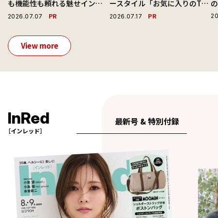
も機能性も頼れる魅せインナ
ースタイル「お気に入りのTシ
ーで毎日を心地よくアプデ！
ャツと最高の時計と。」
演
PR
PR
20
2026.07.07
2026.07.17
View more
InRed
最新号 & 特別付録
［インレッド］