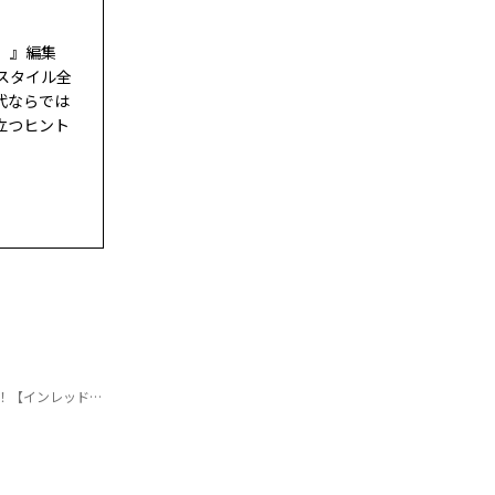
ド）』編集
スタイル全
代ならでは
立つヒント
ンレッド６月号】