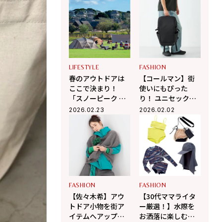
選ギア
性と軽快さがあり
ながら都市生活や
日常のシーンにマ
ッチするラインナ
ップ
LIFESTYLE
FASHION
春のアウトドアは
【コールマン】街
ここで決まり！
使いにもぴった
「スノーピーク グ
り！ ユニセックス
ラウンズ 吉野ヶ
で使えるバッグ全7
2026.02.23
2026.02.02
里」が新オープン
モデルをチェッ
ク！
FASHION
FASHION
【佐々木希】アウ
【30代ママライタ
トドア小物を街ア
ー厳選！】水際を
イテムへアップデ
お洒落に楽しむ注