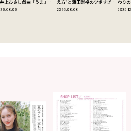
の井上ひさし戯曲『うま』で
え方”と濵田崇裕のツボすぎる
わりの
じる“爽快な悪人”の魅力と
言動
26.08.06
2026.08.08
2025.12
は