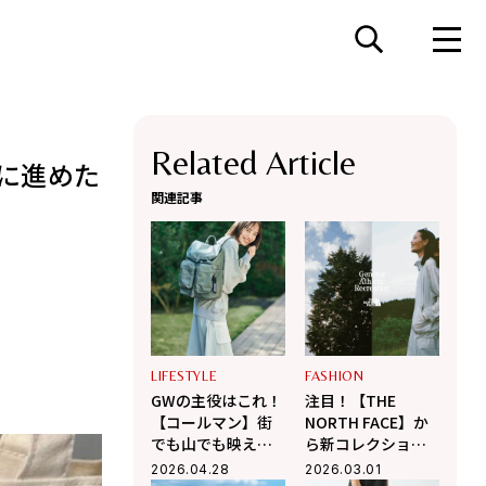
Related Article
庭に進めた
関連記事
LIFESTYLE
FASHION
GWの主役はこれ！
注目！【THE
【コールマン】街
NORTH FACE】か
でも山でも映える
ら新コレクション
名品リュック＆厳
がデビュー！ 機能
2026.04.28
2026.03.01