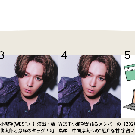
小瀧望(WEST.）】演出・藤
WEST.小瀧望が語るメンバーの
【20
田俊太郎と念願のタッグ！幻
素顔｜中間淳太への“厄介な甘
字占い