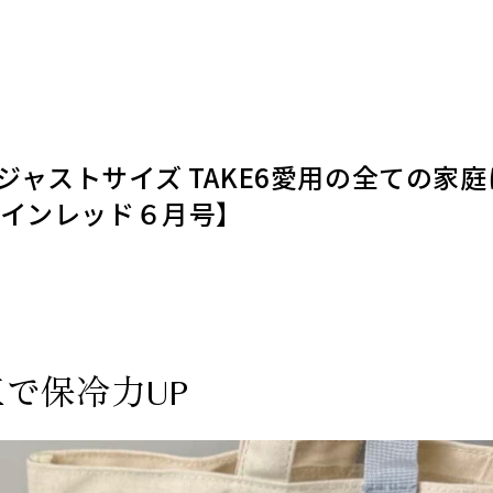
ャストサイズ TAKE6愛用の全ての家
【インレッド６月号】
で保冷力UP