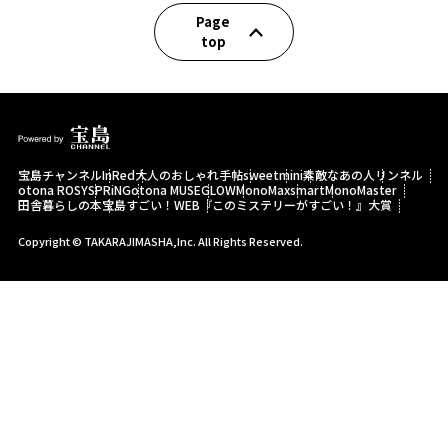
Page
top
宝島チャンネル
InRed
大人のおしゃれ手帖
sweet
mini
素敵なあの人
リンネル
otona ROSY
SPRiNG
otona MUSE
GLOW
MonoMax
smart
MonoMaster
田舎暮らしの本
宝島すごい！WEB
『このミステリーがすごい！』大賞
Copyright © TAKARAJIMASHA,Inc. All Rights Reserved.