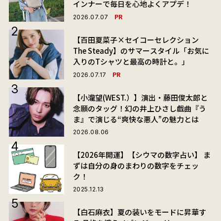
インナーで毎日を心地よくアプデ！
PR
2026.07.07
【百田夏菜子×セイコーセレクション
The Steady】のサマースタイル「お気に
入りのTシャツと最高の時計と。」
PR
2026.07.17
【小瀧望(WEST.）】演出・藤田俊太郎と
念願のタッグ！幻の井上ひさし戯曲『う
ま』で演じる“爽快な悪人”の魅力とは
2026.08.06
【2026年開運】【シウマの数字占い】 ま
ずは自分の身のまわりの数字をチェッ
ク！
2025.12.13
【白石麻衣】夏の装いをモードに昇華す