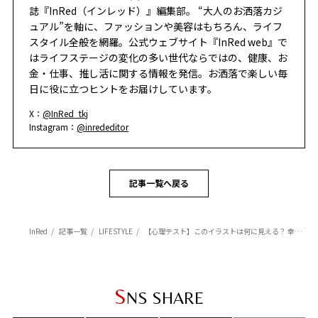
誌『InRed（インレッド）』編集部。 “大人のお洒落カジ
ュアル”を軸に、ファッションや美容はもちろん、ライフ
スタイル全般を網羅。公式ウェブサイト『InRed web』で
はライフステージの変化の多い世代ならではの、健康、お
金・仕事、推し活に関する情報を発信。お洒落で楽しい毎
日に役に立つヒントをお届けしています。
X：
@InRed_tkj
Instagram：
@inrededitor
記事一覧へ戻る
InRed
記事一覧
LIFESTYLE
【心理テスト】このイラストは何に見える？ 幸運を引き寄せるため、今手放すべき「執着」がわかる！
S
NS SHARE