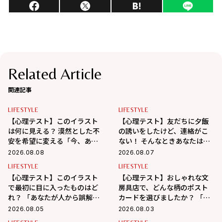
Related Article
関連記事
LIFESTYLE
LIFESTYLE
【心理テスト】このイラスト
【心理テスト】友だちに夕飯
は何に見える？ 漠然とした不
の誘いをしたけど、連絡がこ
安を希望に変える「今、あな
ない！ そんなときあなたはど
たが本当に向かうべき道」が
うする？ 「あなたの精神年
2026.08.08
2026.08.07
わかる！
齢」がわかる！
LIFESTYLE
LIFESTYLE
【心理テスト】このイラスト
【心理テスト】おしゃれな文
で最初に目に入ったものはど
房具店で、どんな柄のポスト
れ？ 「あなたが人から誤解さ
カードを選びましたか？ 「あ
れやすいところ」がわかる！
なたが心の奥で大切にしてい
2026.08.05
2026.08.03
ること」がわかる！