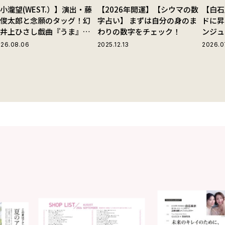
小瀧望(WEST.）】演出・藤
【2026年開運】【シウマの数
【白石
田俊太郎と念願のタッグ！幻
字占い】 まずは自分の身のま
ドに昇
の井上ひさし戯曲『うま』で
わりの数字をチェック！
ンジュ
じる“爽快な悪人”の魅力と
26.08.06
2025.12.13
2026.0
は