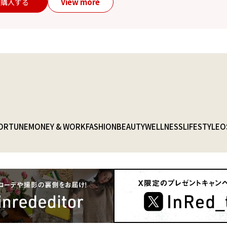
View more
購入する
ORTUNE
MONEY & WORK
FASHION
BEAUTY
WELLNESS
LIFESTYLE
O