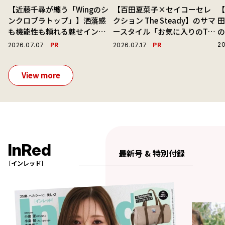
【近藤千尋が纏う「Wingのシ
【百田夏菜子×セイコーセレ
【
ンクロブラトップ」】洒落感
クション The Steady】のサマ
も機能性も頼れる魅せインナ
ースタイル「お気に入りのTシ
ーで毎日を心地よくアプデ！
ャツと最高の時計と。」
演
PR
PR
20
2026.07.07
2026.07.17
View more
InRed
最新号 & 特別付録
［インレッド］