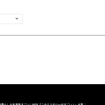
舎暮らしの本
宝島すごい！WEB
『このミステリーがすごい！』大賞