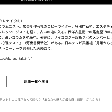
クレナイ タキ）
コラムニスト。広告制作会社のコピーライター、呉服店勤務、エステテ
フレクソロジストを経て、占いの道に入る。西洋占星術での鑑定歴19年
で、占いコラムを執筆中。著書に、サイコロジー診断ラボのメンバーと
い心理テスト』（河出書房新社）がある。日本テレビ系番組「月曜から
ストコーナーを監修した実績あり。
ttps://kurenai-taki.info/
記事一覧へ戻る
テスト】この漢字なんて読む？「あなたの魅力が最も輝く瞬間」がわかる！