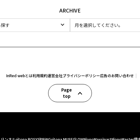
ARCHIVE
InRed webとは
利用規約
運営会社
プライバシーポリシー
広告のお問い合わせ
Page
top
人
リンネル
otona ROSY
SPRiNG
otona MUSE
GLOW
MonoMax
smart
MonoMaster
田