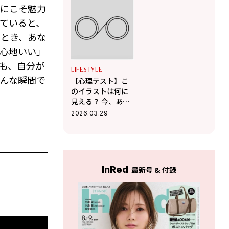
あなたの「愛され
る「人を惹きつけ
きにこそ魅力
コミュニケーショ
るオーラ」がわか
ン術」がわかる！
る！
ていると、
るとき、あな
心地いい」
も、自分が
LIFESTYLE
んな瞬間で
【心理テスト】こ
のイラストは何に
見える？ 今、あな
たの心が一番求め
2026.03.29
ている「エネルギ
ーチャージ法」が
わかる！
InRed
最新号 & 付録