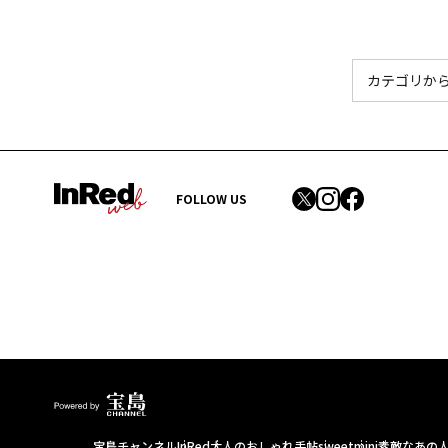
FOLLOW US
宝島チャンネル
InRed
大人のおしゃれ手帖
sweet
mini
素敵なあの