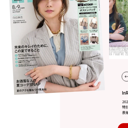
In
20
特
表