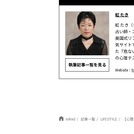
紅 たき
紅 たき（
占い師・
英国式リ
気サイト
た『危な
の心理テ
執筆記事一覧を見る
Website：
h
InRed
記事一覧
LIFESTYLE
【心理