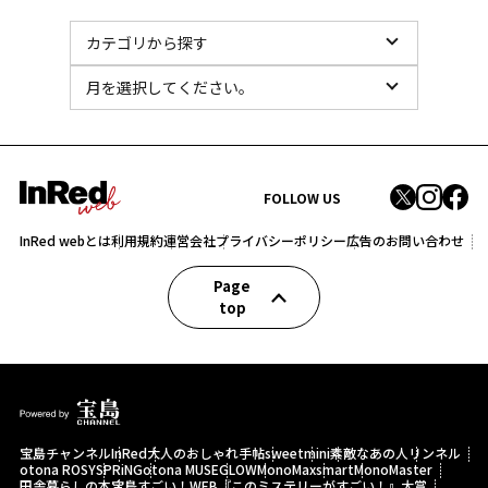
FOLLOW US
InRed webとは
利用規約
運営会社
プライバシーポリシー
広告のお問い合わせ
Page
top
宝島チャンネル
InRed
大人のおしゃれ手帖
sweet
mini
素敵なあの人
リンネル
otona ROSY
SPRiNG
otona MUSE
GLOW
MonoMax
smart
MonoMaster
田舎暮らしの本
宝島すごい！WEB
『このミステリーがすごい！』大賞