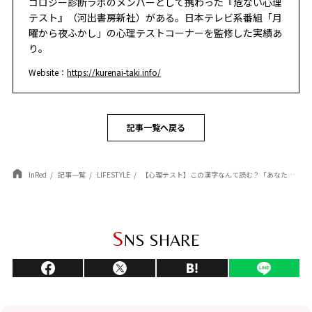
コロジー診断ラボのメンバーとして携わった『危ない心理
テスト』（河出書房新社）がある。日本テレビ系番組「月
曜から夜ふかし」の心理テストコーナーを監修した実績あ
り。
Website：
https://kurenai-taki.info/
記事一覧へ戻る
InRed
記事一覧
LIFESTYLE
【心理テスト】この漢字なんて読む？「あなたの魅力が最も輝く瞬間」がわかる！
S
NS SHARE