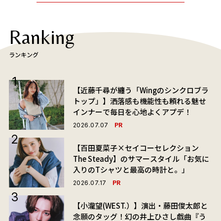
Ranking
ランキング
【近藤千尋が纏う「Wingのシンクロブラ
トップ」】洒落感も機能性も頼れる魅せ
インナーで毎日を心地よくアプデ！
PR
2026.07.07
【百田夏菜子×セイコーセレクション
The Steady】のサマースタイル「お気に
入りのTシャツと最高の時計と。」
PR
2026.07.17
【小瀧望(WEST.）】演出・藤田俊太郎と
念願のタッグ！幻の井上ひさし戯曲『う