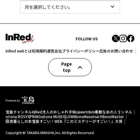
FOLLOW US
InRed webとは
利用規約
運営会社
プライバシーポリシー
広告のお問い合わせ
Page
top
宝島チャンネル
InRed
大人のおしゃれ手帖
sweet
mini
素敵なあの人
リンネル
otona ROSY
SPRiNG
otona MUSE
GLOW
MonoMax
smart
MonoMaster
田舎暮らしの本
宝島すごい！WEB
『このミステリーがすごい！』大賞
Copyright © TAKARAJIMASHA,Inc. All Rights Reserved.