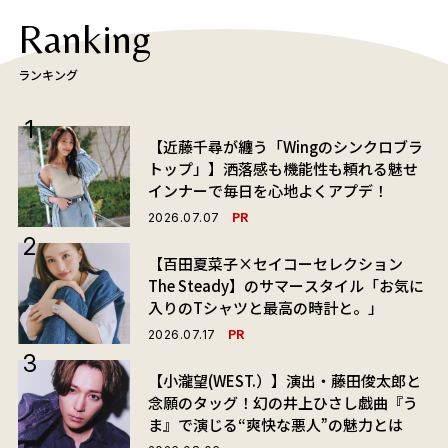
Ranking
ランキング
【近藤千尋が纏う「Wingのシンクロブラ
トップ」】洒落感も機能性も頼れる魅せ
インナーで毎日を心地よくアプデ！
PR
2026.07.07
【百田夏菜子×セイコーセレクション
The Steady】のサマースタイル「お気に
入りのTシャツと最高の時計と。」
PR
2026.07.17
【小瀧望(WEST.）】演出・藤田俊太郎と
念願のタッグ！幻の井上ひさし戯曲『う
ま』で演じる“爽快な悪人”の魅力とは