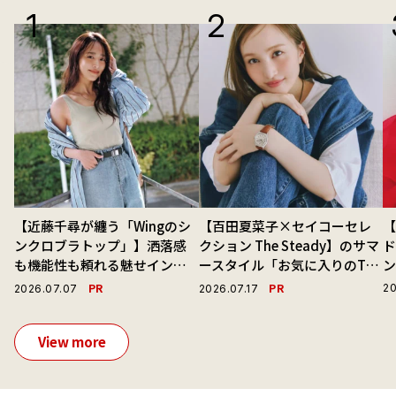
【近藤千尋が纏う「Wingのシ
【百田夏菜子×セイコーセレ
ンクロブラトップ」】洒落感
クション The Steady】のサマ
ド
も機能性も頼れる魅せインナ
ースタイル「お気に入りのTシ
ーで毎日を心地よくアプデ！
ャツと最高の時計と。」
PR
PR
20
2026.07.07
2026.07.17
View more