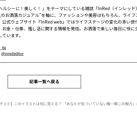
、ヘルシーに！美しく！ 」をテーマにしている雑誌『InRed（インレッ
大人のお洒落カジュアル”を軸に、ファッションや美容はもちろん、ライフ
。公式ウェブサイト『InRed web』ではライフステージの変化の多い世
、お金・仕事、推し活に関する情報を発信。お洒落で楽しい毎日に役に
しています。
_tkj
：
@inrededitor
記事一覧へ戻る
テスト】このイラストは何に見える？ 「あなたが気づいていない唯一無二の魅力」