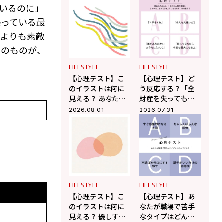
が人から誤解され
ましたか？ 「あな
いるのに」
やすいところ」が
たが心の奥で大切
わかる！
にしていること」
張っている最
がわかる！
誰よりも素敵
そのものが、
LIFESTYLE
LIFESTYLE
【心理テスト】こ
【心理テスト】ど
のイラストは何に
う反応する？「全
見える？ あなたが
財産を失っても残
無意識に放つ「ま
るモノ」がわか
2026.08.01
2026.07.31
わりを惹きつける
る！
魅力」がわかる！
LIFESTYLE
LIFESTYLE
【心理テスト】こ
【心理テスト】あ
のイラストは何に
なたが職場で苦手
見える？ 優しすぎ
なタイプはどんな