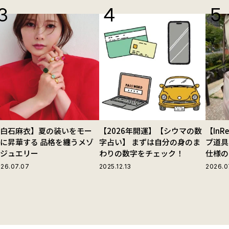
【白石麻衣】夏の装いをモー
【2026年開運】【シウマの数
【In
に昇華する 品格を纏うメゾ
字占い】 まずは自分の身のま
プ道具
ンジュエリー
わりの数字をチェック！
仕様の
ストラ
26.07.07
2025.12.13
2026.0
グ」が