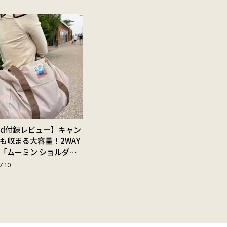
Red付録レビュー】キャン
も収まる大容量！2WAY
「ムーミン ショルダー
ップ付きボストンバッ
7.10
夏旅におすすめな理由