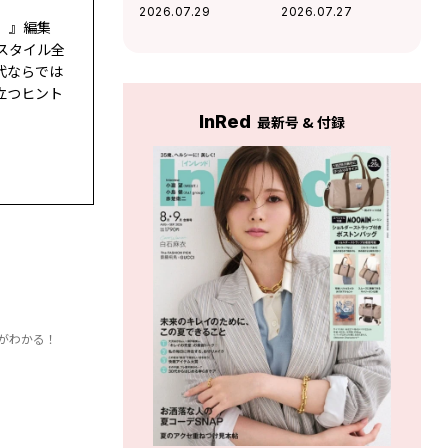
て疲れるあなたが
人？ 「将来なるか
2026.07.29
2026.07.27
ド）』編集
見直すべき「人間
もしれない、イヤ
関係のディスタン
な自分の姿」がわ
スタイル全
ス」がわかる！
かる！
代ならでは
立つヒント
InRed
最新号 & 付録
がわかる！