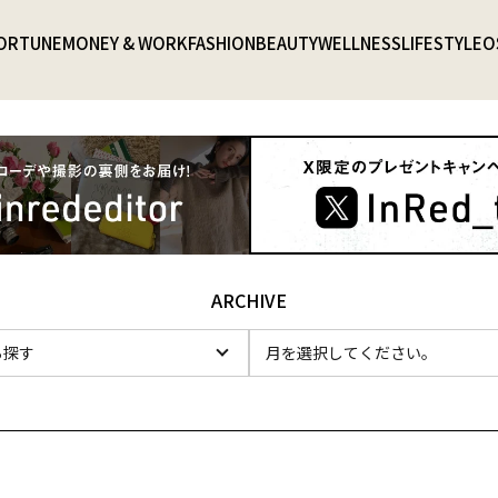
ORTUNE
MONEY & WORK
FASHION
BEAUTY
WELLNESS
LIFESTYLE
O
ARCHIVE