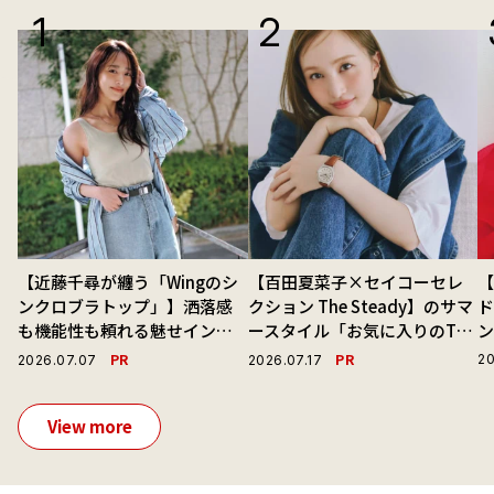
【近藤千尋が纏う「Wingのシ
【百田夏菜子×セイコーセレ
ンクロブラトップ」】洒落感
クション The Steady】のサマ
ド
も機能性も頼れる魅せインナ
ースタイル「お気に入りのTシ
ーで毎日を心地よくアプデ！
ャツと最高の時計と。」
PR
PR
20
2026.07.07
2026.07.17
View more