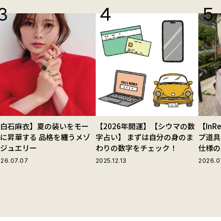
【白石麻衣】夏の装いをモー
【2026年開運】【シウマの数
【In
に昇華する 品格を纏うメゾ
字占い】 まずは自分の身のま
プ道具
ンジュエリー
わりの数字をチェック！
仕様の
ストラ
26.07.07
2025.12.13
2026.0
グ」が