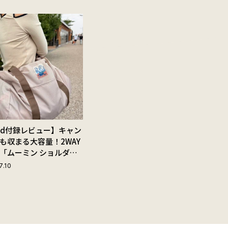
Red付録レビュー】キャン
も収まる大容量！2WAY
「ムーミン ショルダー
ップ付きボストンバッ
7.10
夏旅におすすめな理由