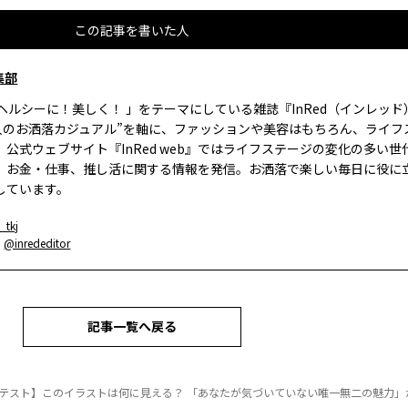
この記事を書いた人
集部
、ヘルシーに！美しく！ 」をテーマにしている雑誌『InRed（インレッ
大人のお洒落カジュアル”を軸に、ファッションや美容はもちろん、ライフ
。公式ウェブサイト『InRed web』ではライフステージの変化の多い世
、お金・仕事、推し活に関する情報を発信。お洒落で楽しい毎日に役に
しています。
_tkj
：
@inrededitor
記事一覧へ戻る
テスト】このイラストは何に見える？ 「あなたが気づいていない唯一無二の魅力」