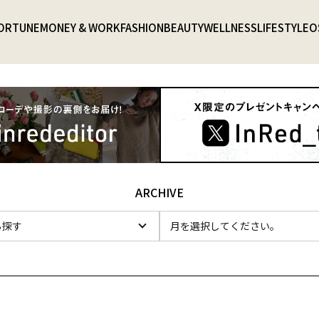
ORTUNE
MONEY & WORK
FASHION
BEAUTY
WELLNESS
LIFESTYLE
O
ARCHIVE