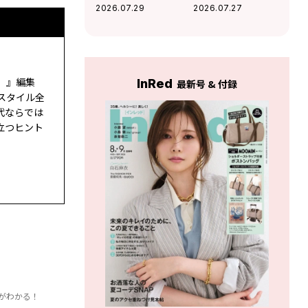
て疲れるあなたが
人？ 「将来なるか
2026.07.29
2026.07.27
見直すべき「人間
もしれない、イヤ
関係のディスタン
な自分の姿」がわ
ス」がわかる！
かる！
ド）』編集
InRed
最新号 & 付録
スタイル全
代ならでは
立つヒント
がわかる！