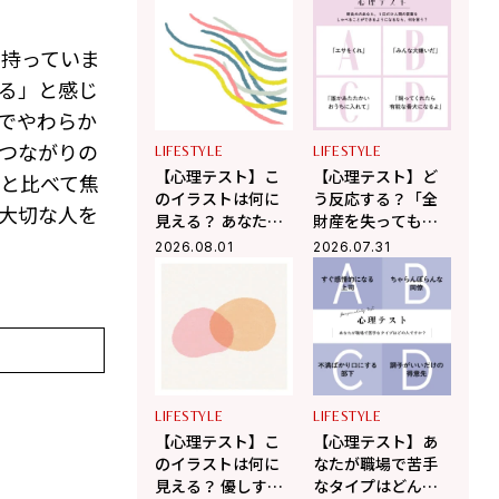
が人から誤解され
ましたか？ 「あな
やすいところ」が
たが心の奥で大切
わかる！
にしていること」
を持っていま
がわかる！
る」と感じ
でやわらか
のつながりの
LIFESTYLE
LIFESTYLE
【心理テスト】こ
【心理テスト】ど
と比べて焦
のイラストは何に
う反応する？「全
大切な人を
見える？ あなたが
財産を失っても残
無意識に放つ「ま
るモノ」がわか
2026.08.01
2026.07.31
わりを惹きつける
る！
魅力」がわかる！
LIFESTYLE
LIFESTYLE
【心理テスト】こ
【心理テスト】あ
のイラストは何に
なたが職場で苦手
見える？ 優しすぎ
なタイプはどんな