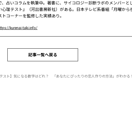
で、占いコラムを執筆中。著書に、サイコロジー診断ラボのメンバーと
い心理テスト』（河出書房新社）がある。日本テレビ系番組「月曜から
ストコーナーを監修した実績あり。
ttps://kurenai-taki.info/
記事一覧へ戻る
テスト】気になる数字はどれ？ 「あなたにぴったりの恋人作りの方法」がわかる