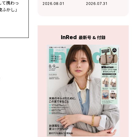
無意識に放つ「ま
るモノ」がわか
して携わっ
2026.08.01
2026.07.31
わりを惹きつける
る！
夜ふかし」
魅力」がわかる！
InRed
最新号 & 付録
！