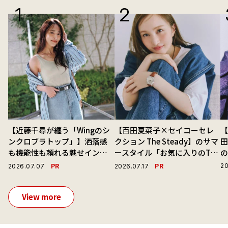
【近藤千尋が纏う「Wingのシ
【百田夏菜子×セイコーセレ
【
ンクロブラトップ」】洒落感
クション The Steady】のサマ
も機能性も頼れる魅せインナ
ースタイル「お気に入りのTシ
ーで毎日を心地よくアプデ！
ャツと最高の時計と。」
演
PR
PR
20
2026.07.07
2026.07.17
View more