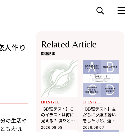
Related Article
恋人作り
関連記事
LIFESTYLE
LIFESTYLE
【心理テスト】こ
【心理テスト】友
のイラストは何に
だちに夕飯の誘い
自分の生活や
見える？ 漠然とし
をしたけど、連絡
た不安を希望に変
がこない！ そんな
ことも大切。
2026.08.08
2026.08.07