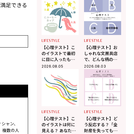
える「今、あなた
ときあなたはどう
が満足できる
が本当に向かうべ
する？ 「あなたの
き道」がわかる！
精神年齢」がわか
る！
LIFESTYLE
LIFESTYLE
【心理テスト】こ
【心理テスト】お
のイラストで最初
しゃれな文房具店
に目に入ったもの
で、どんな柄のポ
はどれ？ 「あなた
ストカードを選び
2026.08.05
2026.08.03
が人から誤解され
ましたか？ 「あな
やすいところ」が
たが心の奥で大切
わかる！
にしていること」
がわかる！
LIFESTYLE
LIFESTYLE
【心理テスト】こ
【心理テスト】ど
ィシャン、
のイラストは何に
う反応する？「全
。複数の人
見える？ あなたが
財産を失っても残