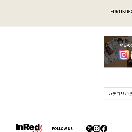
FUROKU
F
FOLLOW US