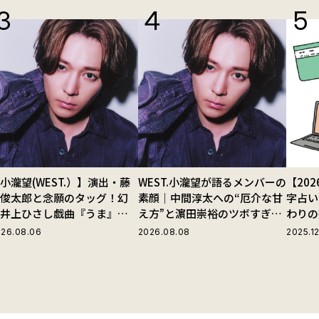
小瀧望(WEST.）】演出・藤
WEST.小瀧望が語るメンバーの
【20
田俊太郎と念願のタッグ！幻
素顔｜中間淳太への“厄介な甘
字占い
の井上ひさし戯曲『うま』で
え方”と濵田崇裕のツボすぎる
わりの
じる“爽快な悪人”の魅力と
言動
26.08.06
2026.08.08
2025.12
は