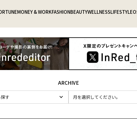
ORTUNE
MONEY & WORK
FASHION
BEAUTY
WELLNESS
LIFESTYLE
O
ARCHIVE