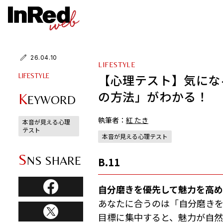
26.04.10
LIFESTYLE
【心理テスト】気にな
LIFESTYLE
の方法」がわかる！
K
EYWORD
執筆者：
紅 たき
本音が見える心理
テスト
本音が見える心理テスト
S
NS SHARE
B.11
自分磨きを優先して魅力を高
あなたに合うのは「自分磨き
目標に集中すると、魅力が自