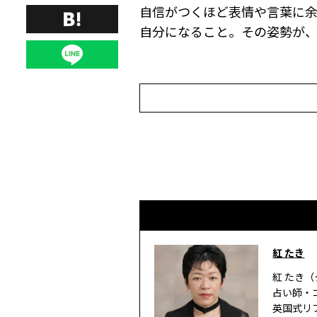
自信がつくほど表情や言葉に
自分になること。その姿勢が、
紅 たき
紅 たき（
占い師・
英国式リ