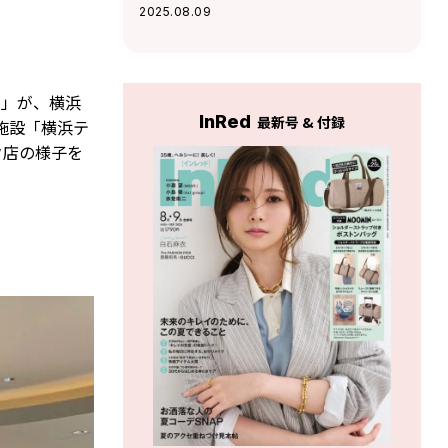
リー」が渋谷にオ
2025.08.09
ープン！小麦不使
用でも生ドーナツ
のような生食感は
そのまま【取材レ
）」が、横浜
ポート】
InRed
最新号 & 付録
施設「横浜テ
ク店の様子を