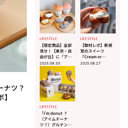
donut？）がオー
（Neo Nice
プン！【取材レ
Burger）」と「ア
ポ】
イムドーナツ？
（I'm donut？）」
が同時オープン！
【取材レポ】
LIFESTYLE
LIFESTYLE
【限定商品】全部
【取材レポ】新感
見せ！【東京・自
覚のスイーツ
由が丘】に「アイ
『Cream or
ムドーナツ？（I'm
Cruller（クリーム
2025.08.30
2025.08.27
donut？）」と
オア クルーラ
「ダコー
ー）』テイクアウ
（dacō）」が同時
ト専門店に【夏季
オープン！【取材
限定】商品が登
ーナツ？
レポ】
場！
ポ】
LIFESTYLE
「I’m donut ？
（アイムドーナ
ツ？）グルテンフ