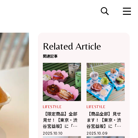
Related Article
関連記事
LIFESTYLE
LIFESTYLE
【限定商品】全部
【商品全部】見せ
見せ！【東京・渋
ます！【東京・渋
谷宮益坂】に「ア
谷宮益坂】に「ネ
イムドーナツ（I'm
オナイスバーガ
2025.10.10
2025.10.09