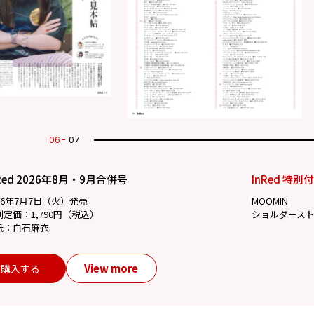
07
07
Red 2026年8月・9月合併号
InRed 特別
26年7月7日（火）発売
MOOMIN
別定価：1,790円（税込）
ショルダース
紙：白石麻衣
View more
購入する