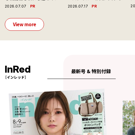
ーで毎日を心地よくアプデ！
ャツと最高の時計と。」
PR
PR
20
2026.07.07
2026.07.17
View more
InRed
最新号 & 特別付録
［インレッド］