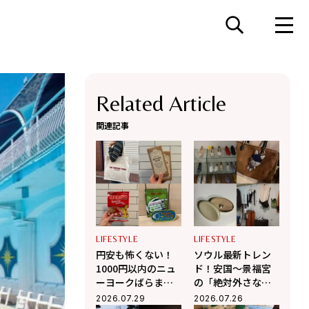
Related Article
関連記事
LIFESTYLE
LIFESTYLE
円安も怖くない！
ソウル最新トレン
1000円以内のニュ
ド！安国〜景福宮
ーヨークばらまき
の「絶対外さな
土産6選【センス抜
い」お洒落ショッ
2026.07.29
2026.07.26