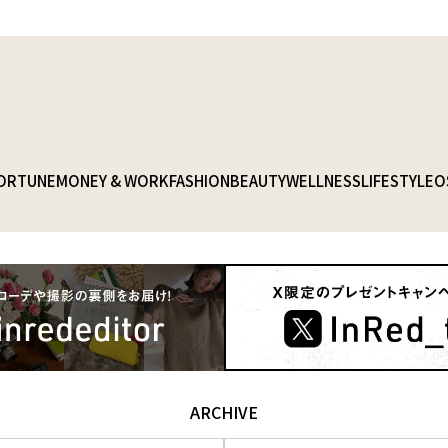
ORTUNE
MONEY & WORK
FASHION
BEAUTY
WELLNESS
LIFESTYLE
O
ARCHIVE