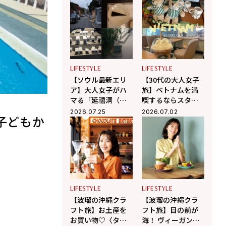
群】
プ巡り【韓国旅】
LIFESTYLE
LIFESTYLE
【ソウル最新エリ
【30代の大人女子
ア】大人女子がハ
旅】ベトナムを満
マる「延禧洞（ヨ
喫するならスター
ニドン）」のんび
バックスへ！ 現地
2026.07.25
2026.07.02
子どもか
り散歩＆隠れ家カ
在住の編集ライタ
フェ巡り
ー相馬の海外生活
in ベトナム
LIFESTYLE
LIFESTYLE
【波瑠の沖縄クラ
【波瑠の沖縄クラ
フト旅】お土産を
フト旅】目の前が
お買い物♡〈タイ
海！ ヴィーガンカ