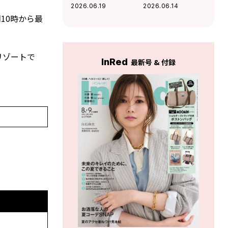
ムレスチョコレー
フェ〈ブルーポイ
2026.06.19
2026.06.14
ト〉の好奇心を刺
ント〉の名物ファ
10時から最
激するチョコに夢
ラフェルサンドが
中！
絶品
リゾートで
InRed
最新号 & 付録