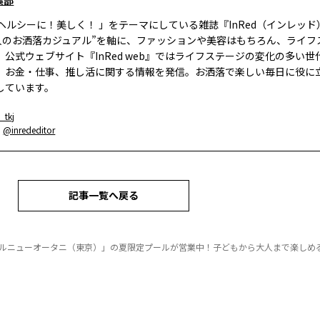
集部
、ヘルシーに！美しく！ 」をテーマにしている雑誌『InRed（インレッ
大人のお洒落カジュアル”を軸に、ファッションや美容はもちろん、ライフ
。公式ウェブサイト『InRed web』ではライフステージの変化の多い世
、お金・仕事、推し活に関する情報を発信。お洒落で楽しい毎日に役に
しています。
_tkj
：
@inrededitor
記事一覧へ戻る
ルニューオータニ（東京）」の夏限定プールが営業中！子どもから大人まで楽しめ