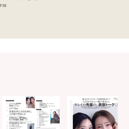
ップ付きボストンバッ
7.10
夏旅におすすめな理由