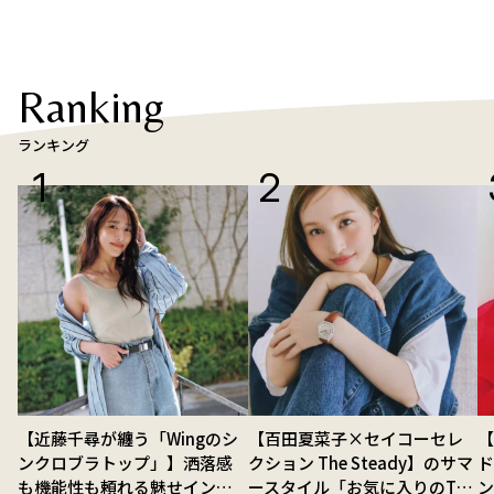
Ranking
ランキング
【近藤千尋が纏う「Wingのシ
【百田夏菜子×セイコーセレ
ンクロブラトップ」】洒落感
クション The Steady】のサマ
ド
も機能性も頼れる魅せインナ
ースタイル「お気に入りのTシ