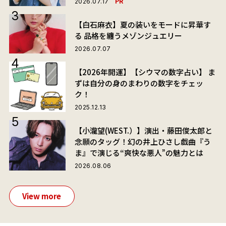
PR
2026.07.17
【白石麻衣】夏の装いをモードに昇華す
る 品格を纏うメゾンジュエリー
2026.07.07
【2026年開運】【シウマの数字占い】 ま
ずは自分の身のまわりの数字をチェッ
ク！
2025.12.13
【小瀧望(WEST.）】演出・藤田俊太郎と
念願のタッグ！幻の井上ひさし戯曲『う
ま』で演じる“爽快な悪人”の魅力とは
2026.08.06
View more