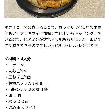
キウイと一緒に食べることで、さっぱり食べられて栄養
価もアップ！キウイは加熱せずに上からトッピングして
いるので、ビタミンが壊れる心配もありません。焼いて
作り置きできるので忙しい日にもうれしいレシピです。
＜材料＞ 4人分
・ニラ １束
・人参 1/4本
・玉ねぎ 1/4個
・黄色パプリカ 1/4個
・市販のチヂミの粉 １袋
・卵 １個
・水 ２００ml
・炒め油 大さじ１