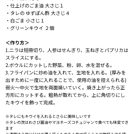
・仕上げのごま油 大さじ１
・タレの ゆずぽん酢 大さじ４
・白ごま 小さじ１
・グリーンキウイ ２個
＜作り方＞
1.ニラは短冊切り、人参はせんぎり、玉ねぎとパプリカは
スライスにする。
2.ボウルにカットした野菜、粉、卵、水を混ぜる。
3.フライパンに炒め油を入れて、生地を入れる。(厚みを
出すために一度に入れることで、使用の油を控えられる)
弱火～中火で生地を両面焼いていく。焼き上がったら正
方形にカットする。粗熱が取れてから、上に角切りにし
たキウイを飾って完成。
※タレにもキウイを入れるとさらに美味しいです
※タレの次はわさび醤油やマヨネーズコチュジャンで食べても味変でき
ます