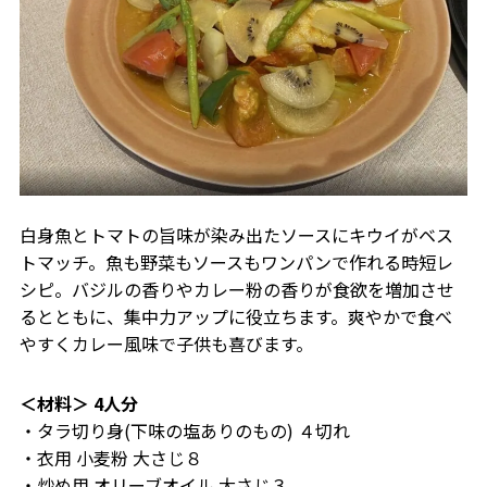
白身魚とトマトの旨味が染み出たソースにキウイがベス
トマッチ。魚も野菜もソースもワンパンで作れる時短レ
シピ。バジルの香りやカレー粉の香りが食欲を増加させ
るとともに、集中力アップに役立ちます。爽やかで食べ
やすくカレー風味で子供も喜びます。
＜材料＞ 4人分
・タラ切り身(下味の塩ありのもの) ４切れ
・衣用 小麦粉 大さじ８
・炒め用 オリーブオイル 大さじ３