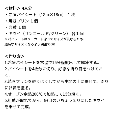
＜材料＞ 4人分
・冷凍パイシート（18㎝×18㎝） １枚
・焼きプリン １個
・卵黄 １個
・キウイ（サンゴールド/グリーン） 各１個
※パイシートはメーカーによってサイズが異なるため、
適度なサイズになるよう調整でOK
＜作り方＞
1.
冷凍パイシートを常温で15分程度出して解凍する。
2.
パイシートを4枚分に切り、好きな折り目をつけてお
く。
3.
焼きプリンを軽くほぐしてから生地の上に乗せて、周り
に卵黄を塗る。
4.
オーブン余熱200℃で加熱して15分焼く。
5.
粗熱が取れてから、細目のいちょう切りにしたキウイ
を乗せて完成。