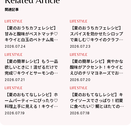
関連記事
LIFESTYLE
LIFESTYLE
【夏のおうちカフェレシピ】
【夏のおうちカフェレシピ】
甘みと酸味がベストマッチ♡
スパイスを効かせたシロップ
キウイと白玉のベトナム風チ
で楽しむ♡キウイのクラフト
ェー
コーラ
2026.07.24
2026.07.23
LIFESTYLE
LIFESTYLE
【夏の簡単レシピ】もう一品
【夏の簡単レシピ】爽やかな
欲しいときに！混ぜるだけで
酸味がアクセント！キウイと
完成♡キウイとサーモンのタ
えびのチリマヨネーズでおう
ルタル
ちごはん
2026.07.21
2026.07.20
LIFESTYLE
LIFESTYLE
【夏のおもてなしレシピ】ホ
【夏のおもてなしレシピ】キ
ームパーティーにぴったり♡
ウイソースでさっぱり！初夏
料理上手に見える！キウイと
に食べたい♡ 鯛とほたてのカ
オイルサーディンの絶品ブル
ルパッチョ
2026.07.19
2026.07.18
スケッタ