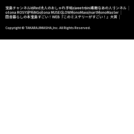
宝島チャンネル
InRed
大人のおしゃれ手帖
sweet
mini
素敵なあの人
リンネル
otona ROSY
SPRiNG
otona MUSE
GLOW
MonoMax
smart
MonoMaster
田舎暮らしの本
宝島すごい！WEB
『このミステリーがすごい！』大賞
Copyright © TAKARAJIMASHA,Inc. All Rights Reserved.