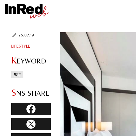
25.07.19
LIFESTYLE
K
EYWORD
旅行
S
NS SHARE