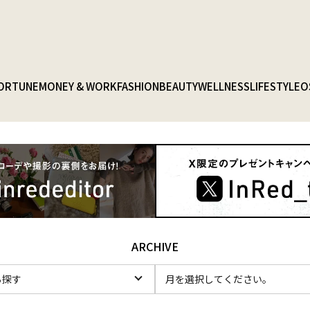
ORTUNE
MONEY & WORK
FASHION
BEAUTY
WELLNESS
LIFESTYLE
O
ARCHIVE