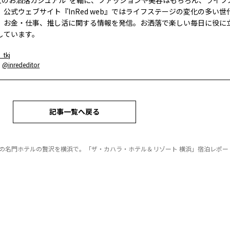
大人のお洒落カジュアル”を軸に、ファッションや美容はもちろん、ライフ
。公式ウェブサイト『InRed web』ではライフステージの変化の多い世
、お金・仕事、推し活に関する情報を発信。お洒落で楽しい毎日に役に
しています。
_tkj
：
@inrededitor
記事一覧へ戻る
の名門ホテルの贅沢を横浜で。「ザ・カハラ・ホテル＆リゾート 横浜」宿泊レポー