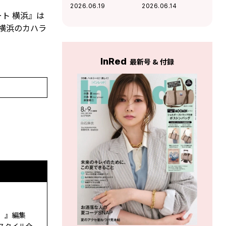
ムレスチョコレー
フェ〈ブルーポイ
2026.06.19
2026.06.14
ト〉の好奇心を刺
ント〉の名物ファ
ト 横浜』は
激するチョコに夢
ラフェルサンドが
横浜のカハラ
中！
絶品
InRed
最新号 & 付録
ド）』編集