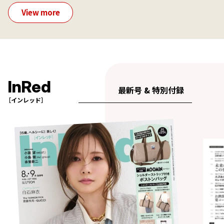
View more
InRed
最新号 & 特別付録
［インレッド］