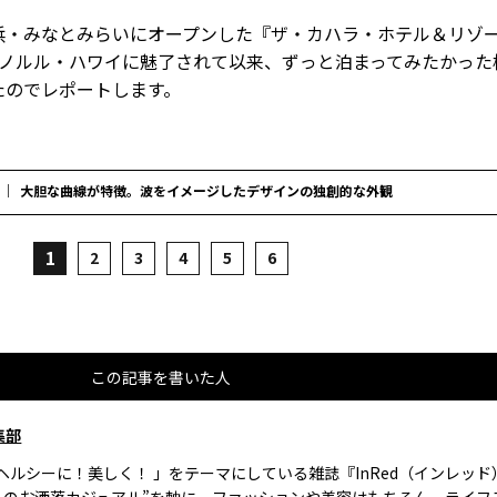
浜・みなとみらいにオープンした『ザ・カハラ・ホテル＆リゾー
ホノルル・ハワイに魅了されて以来、ずっと泊まってみたかった
たのでレポートします。
大胆な曲線が特徴。波をイメージしたデザインの独創的な外観
1
2
3
4
5
6
この記事を書いた人
集部
、ヘルシーに！美しく！ 」をテーマにしている雑誌『InRed（インレッ