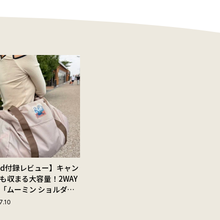
Red付録レビュー】キャン
も収まる大容量！2WAY
「ムーミン ショルダー
ップ付きボストンバッ
7.10
夏旅におすすめな理由