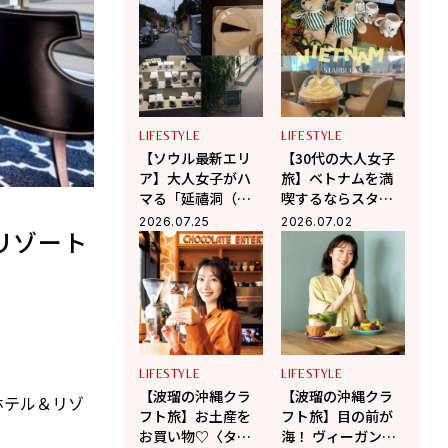
群】
プ巡り【韓国旅】
LIFESTYLE
LIFESTYLE
【ソウル最新エリ
【30代の大人女子
ア】大人女子がハ
旅】ベトナムを満
マる「延禧洞（ヨ
喫するならスター
ニドン）」のんび
バックスへ！ 現地
2026.07.25
2026.07.02
リゾート
り散歩＆隠れ家カ
在住の編集ライタ
フェ巡り
ー相馬の海外生活
in ベトナム
LIFESTYLE
LIFESTYLE
【波瑠の沖縄クラ
【波瑠の沖縄クラ
ホテル＆リゾ
フト旅】お土産を
フト旅】目の前が
お買い物♡〈タイ
海！ ヴィーガンカ