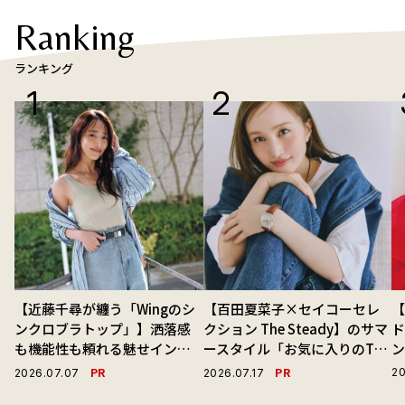
Ranking
ランキング
【近藤千尋が纏う「Wingのシ
【百田夏菜子×セイコーセレ
ンクロブラトップ」】洒落感
クション The Steady】のサマ
ド
も機能性も頼れる魅せインナ
ースタイル「お気に入りのTシ
ーで毎日を心地よくアプデ！
ャツと最高の時計と。」
PR
PR
20
2026.07.07
2026.07.17