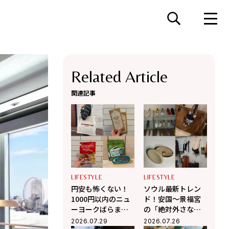
Related Article
関連記事
LIFESTYLE
LIFESTYLE
円安も怖くない！
ソウル最新トレン
1000円以内のニュ
ド！安国〜景福宮
ーヨークばらまき
の「絶対外さな
土産6選【センス抜
い」お洒落ショッ
2026.07.29
2026.07.26