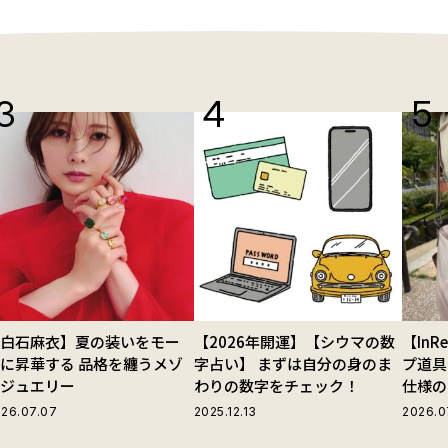
【白石麻衣】夏の装いをモー
【2026年開運】【シウマの数
【In
に昇華する 品格を纏うメゾ
字占い】 まずは自分の身のま
プ道具
ンジュエリー
わりの数字をチェック！
仕様の
ストラ
26.07.07
2025.12.13
2026.0
グ」が