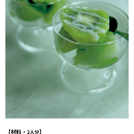
【材料・
】
2人分