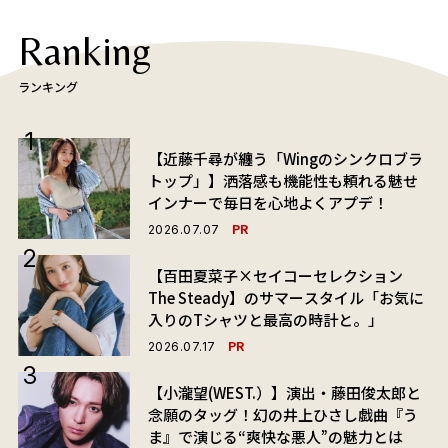
Ranking
ランキング
【近藤千尋が纏う「Wingのシンクロブラ
トップ」】洒落感も機能性も頼れる魅せ
インナーで毎日を心地よくアプデ！
PR
2026.07.07
【百田夏菜子×セイコーセレクション
The Steady】のサマースタイル「お気に
入りのTシャツと最高の時計と。」
PR
2026.07.17
【小瀧望(WEST.）】演出・藤田俊太郎と
念願のタッグ！幻の井上ひさし戯曲『う
ま』で演じる“爽快な悪人”の魅力とは