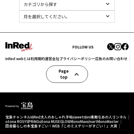
FOLLOW US
InRed webとは
利用規約
運営会社
プライバシーポリシー
広告のお問い合わせ
Page
top
宝島チャンネル
InRed
大人のおしゃれ手帖
sweet
mini
素敵なあの人
リンネル
otona ROSY
SPRiNG
otona MUSE
GLOW
MonoMax
smart
MonoMaster
田舎暮らしの本
宝島すごい！WEB
『このミステリーがすごい！』大賞