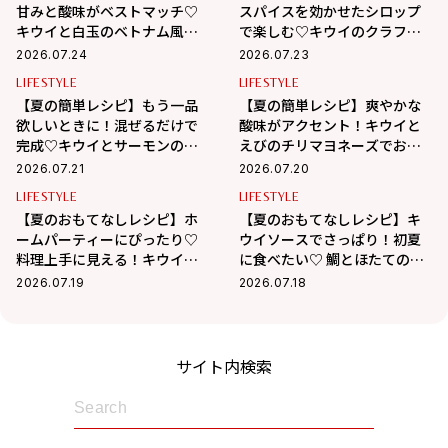
甘みと酸味がベストマッチ♡
スパイスを効かせたシロップ
キウイと白玉のベトナム風チ
で楽しむ♡キウイのクラフト
ェー
コーラ
2026.07.24
2026.07.23
LIFESTYLE
LIFESTYLE
【夏の簡単レシピ】もう一品
【夏の簡単レシピ】爽やかな
欲しいときに！混ぜるだけで
酸味がアクセント！キウイと
完成♡キウイとサーモンのタ
えびのチリマヨネーズでおう
ルタル
ちごはん
2026.07.21
2026.07.20
LIFESTYLE
LIFESTYLE
【夏のおもてなしレシピ】ホ
【夏のおもてなしレシピ】キ
ームパーティーにぴったり♡
ウイソースでさっぱり！初夏
料理上手に見える！キウイと
に食べたい♡ 鯛とほたてのカ
オイルサーディンの絶品ブル
ルパッチョ
2026.07.19
2026.07.18
スケッタ
サイト内検索