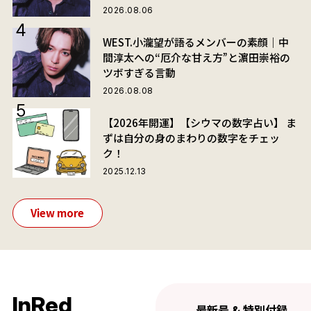
2026.08.06
WEST.小瀧望が語るメンバーの素顔｜中
間淳太への“厄介な甘え方”と濵田崇裕の
ツボすぎる言動
2026.08.08
【2026年開運】【シウマの数字占い】 ま
ずは自分の身のまわりの数字をチェッ
ク！
2025.12.13
View more
InRed
最新号 & 特別付録