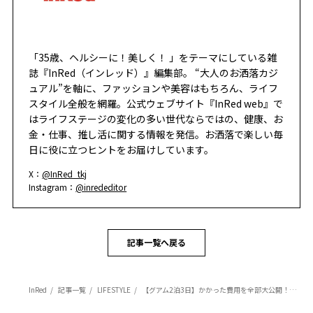
「35歳、ヘルシーに！美しく！ 」をテーマにしている雑
誌『InRed（インレッド）』編集部。 “大人のお洒落カジ
ュアル”を軸に、ファッションや美容はもちろん、ライフ
スタイル全般を網羅。公式ウェブサイト『InRed web』で
はライフステージの変化の多い世代ならではの、健康、お
金・仕事、推し活に関する情報を発信。お洒落で楽しい毎
日に役に立つヒントをお届けしています。
X：
@InRed_tkj
Instagram：
@inrededitor
記事一覧へ戻る
InRed
記事一覧
LIFESTYLE
【グアム2泊3日】かかった費用を全部大公開！癒やされまくりの穴場リゾートをレポ