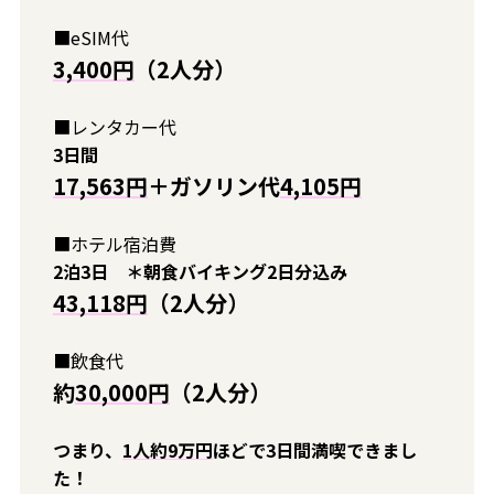
■eSIM代
3,400円
（2人分）
■レンタカー代
3日間
17,563円
＋ガソリン代
4,105円
■ホテル宿泊費
2泊3日 ＊朝食バイキング2日分込み
43,118円
（2人分）
■飲食代
約
30,000円
（2人分）
つまり、
1人約9万円
ほどで3日間満喫できまし
た！