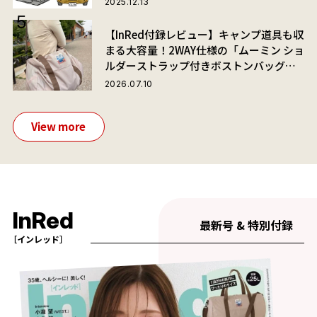
2025.12.13
【InRed付録レビュー】キャンプ道具も収
まる大容量！2WAY仕様の「ムーミン ショ
ルダーストラップ付きボストンバッグ」
が夏旅におすすめな理由
2026.07.10
View more
InRed
最新号 & 特別付録
［インレッド］