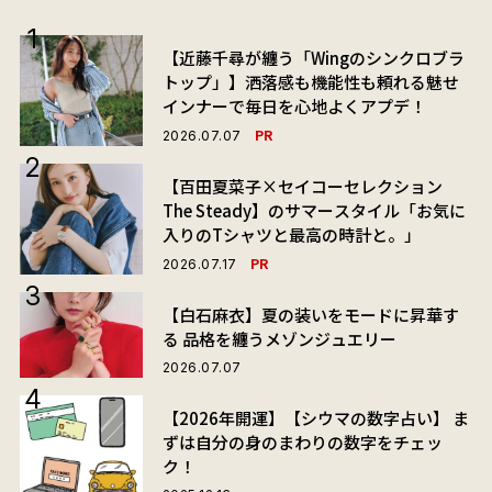
【近藤千尋が纏う「Wingのシンクロブラ
トップ」】洒落感も機能性も頼れる魅せ
インナーで毎日を心地よくアプデ！
PR
2026.07.07
【百田夏菜子×セイコーセレクション
The Steady】のサマースタイル「お気に
入りのTシャツと最高の時計と。」
PR
2026.07.17
【白石麻衣】夏の装いをモードに昇華す
る 品格を纏うメゾンジュエリー
2026.07.07
【2026年開運】【シウマの数字占い】 ま
ずは自分の身のまわりの数字をチェッ
ク！