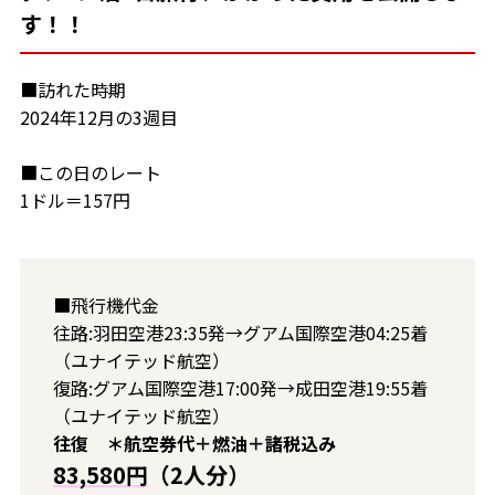
す！！
■訪れた時期
2024年12月の3週目
■この日のレート
1ドル＝157円
■飛行機代金
往路:羽田空港23:35発→グアム国際空港04:25着
（ユナイテッド航空）
復路:グアム国際空港17:00発→成田空港19:55着
（ユナイテッド航空）
往復 ＊航空券代＋燃油＋諸税込み
83,580円
（2人分）