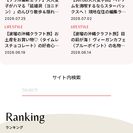
子がハマる「延禧洞（ヨニド
ムを満喫するならスターバッ
ン）」のんびり散歩＆隠れ家
クスへ！ 現地在住の編集ライ
カフェ巡り
ター相馬の海外生活 in ベトナ
2026.07.25
2026.07.02
ム
LIFESTYLE
LIFESTYLE
【波瑠の沖縄クラフト旅】お
【波瑠の沖縄クラフト旅】目
土産をお買い物♡〈タイムレ
の前が海！ ヴィーガンカフェ
スチョコレート〉の好奇心を
〈ブルーポイント〉の名物フ
刺激するチョコに夢中！
ァラフェルサンドが絶品
2026.06.19
2026.06.14
サイト内検索
Ranking
ランキング