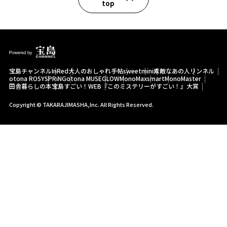
top
宝島チャンネル
InRed
大人のおしゃれ手帖
sweet
mini
素敵なあの人
リンネル
otona ROSY
SPRiNG
otona MUSE
GLOW
MonoMax
smart
MonoMaster
田舎暮らしの本
宝島すごい！WEB
『このミステリーがすごい！』大賞
Copyright © TAKARAJIMASHA,Inc. All Rights Reserved.