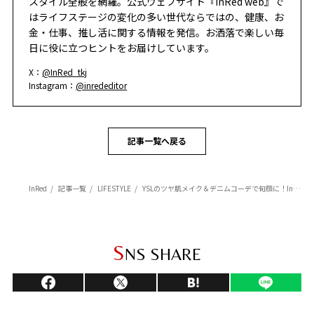
スタイル全般を網羅。公式ウェブサイト『InRed web』で
はライフステージの変化の多い世代ならではの、健康、お
金・仕事、推し活に関する情報を発信。お洒落で楽しい毎
日に役に立つヒントをお届けしています。
X：
@InRed_tkj
Instagram：
@inrededitor
記事一覧へ戻る
InRed
記事一覧
LIFESTYLE
YSLのツヤ肌メイク＆デニムコーデで旬顔に！InRed Icons・丸岡奈央さんの愛用アイテム
S
NS SHARE