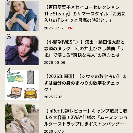
【百田夏菜子×セイコーセレクション
The Steady】のサマースタイル「お気に
入りのTシャツと最高の時計と。」
PR
2026.07.17
【小瀧望(WEST.）】演出・藤田俊太郎と
念願のタッグ！幻の井上ひさし戯曲『う
ま』で演じる“爽快な悪人”の魅力とは
2026.08.06
【2026年開運】【シウマの数字占い】 ま
ずは自分の身のまわりの数字をチェッ
ク！
2025.12.13
【InRed付録レビュー】キャンプ道具も収
まる大容量！2WAY仕様の「ムーミン ショ
ルダーストラップ付きボストンバッグ」
が夏旅におすすめな理由
2026.07.10