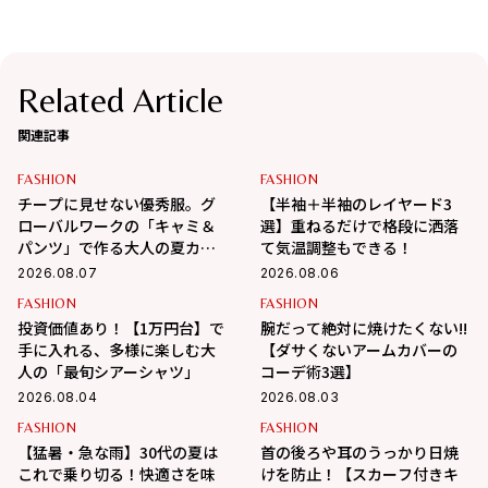
Related Article
関連記事
FASHION
FASHION
チープに見せない優秀服。グ
【半袖＋半袖のレイヤード3
ローバルワークの「キャミ＆
選】重ねるだけで格段に洒落
パンツ」で作る大人の夏カジ
て気温調整もできる！
ュアル
2026.08.07
2026.08.06
FASHION
FASHION
投資価値あり！【1万円台】で
腕だって絶対に焼けたくない!!
手に入れる、多様に楽しむ大
【ダサくないアームカバーの
人の「最旬シアーシャツ」
コーデ術3選】
2026.08.04
2026.08.03
FASHION
FASHION
【猛暑・急な雨】30代の夏は
首の後ろや耳のうっかり日焼
これで乗り切る！快適さを味
けを防止！【スカーフ付きキ