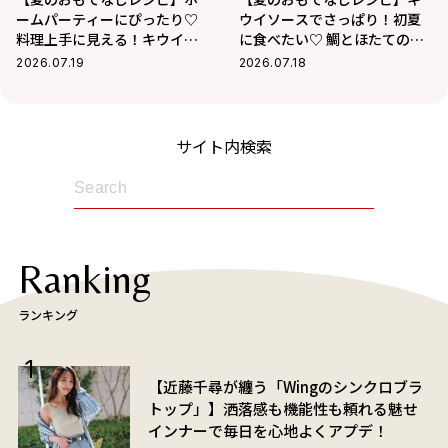
ームパーティーにぴったり♡
ウイソースでさっぱり！初夏
料理上手に見える！キウイと
に食べたい♡ 鯛とほたてのカ
オイルサーディンの絶品ブル
ルパッチョ
2026.07.19
2026.07.18
スケッタ
サイト内検索
Ranking
ランキング
【近藤千尋が纏う「Wingのシンクロブラ
トップ」】洒落感も機能性も頼れる魅せ
インナーで毎日を心地よくアプデ！