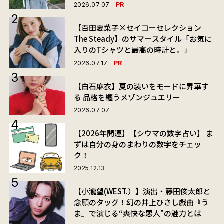
PR
2026.07.07
【百田夏菜子×セイコーセレクション
The Steady】のサマースタイル「お気に
入りのTシャツと最高の時計と。」
PR
2026.07.17
【白石麻衣】夏の装いをモードに昇華す
る 品格を纏うメゾンジュエリー
2026.07.07
【2026年開運】【シウマの数字占い】 ま
ずは自分の身のまわりの数字をチェッ
ク！
2025.12.13
【小瀧望(WEST.）】演出・藤田俊太郎と
念願のタッグ！幻の井上ひさし戯曲『う
ま』で演じる“爽快な悪人”の魅力とは