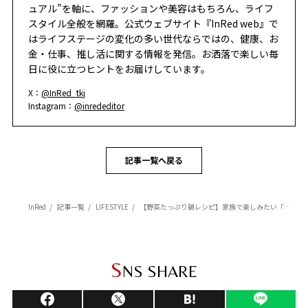
ュアル”を軸に、ファッションや美容はもちろん、ライフ
スタイル全般を網羅。公式ウェブサイト『InRed web』で
はライフステージの変化の多い世代ならではの、健康、お
金・仕事、推し活に関する情報を発信。お洒落で楽しい毎
日に役に立つヒントをお届けしています。
X：
@InRed_tkj
Instagram：
@inrededitor
記事一覧へ戻る
InRed
記事一覧
LIFESTYLE
【野菜たっぷり鍋レシピ】家族で楽しみたい「キャベツと豚バラの洋風トマトミルフィーユ鍋」
S
NS SHARE