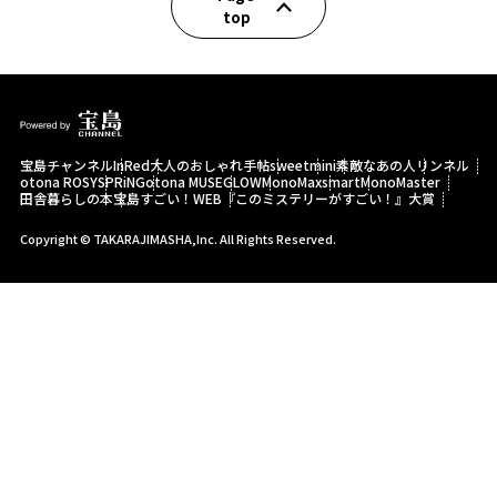
top
宝島チャンネル
InRed
大人のおしゃれ手帖
sweet
mini
素敵なあの人
リンネル
otona ROSY
SPRiNG
otona MUSE
GLOW
MonoMax
smart
MonoMaster
田舎暮らしの本
宝島すごい！WEB
『このミステリーがすごい！』大賞
Copyright © TAKARAJIMASHA,Inc. All Rights Reserved.