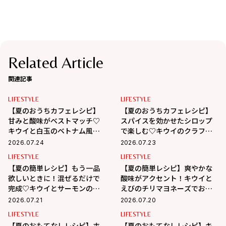
Related Article
関連記事
LIFESTYLE
LIFESTYLE
【夏のおうちカフェレシピ】
【夏のおうちカフェレシピ】
甘みと酸味がベストマッチ♡
スパイスを効かせたシロップ
キウイと白玉のベトナム風チ
で楽しむ♡キウイのクラフト
ェー
コーラ
2026.07.24
2026.07.23
LIFESTYLE
LIFESTYLE
【夏の簡単レシピ】もう一品
【夏の簡単レシピ】爽やかな
欲しいときに！混ぜるだけで
酸味がアクセント！キウイと
完成♡キウイとサーモンのタ
えびのチリマヨネーズでおう
ルタル
ちごはん
2026.07.21
2026.07.20
LIFESTYLE
LIFESTYLE
【夏のおもてなしレシピ】ホ
【夏のおもてなしレシピ】キ