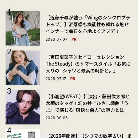
【近藤千尋が纏う「Wingのシンクロブラ
トップ」】洒落感も機能性も頼れる魅せ
インナーで毎日を心地よくアプデ！
PR
2026.07.07
【百田夏菜子×セイコーセレクション
The Steady】のサマースタイル「お気に
入りのTシャツと最高の時計と。」
PR
2026.07.17
【小瀧望(WEST.）】演出・藤田俊太郎と
念願のタッグ！幻の井上ひさし戯曲『う
ま』で演じる“爽快な悪人”の魅力とは
2026.08.06
【2026年開運】【シウマの数字占い】 ま