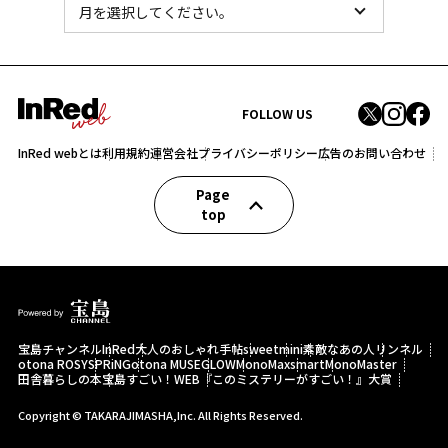
FOLLOW US
InRed webとは
利用規約
運営会社
プライバシーポリシー
広告のお問い合わせ
Page
top
宝島チャンネル
InRed
大人のおしゃれ手帖
sweet
mini
素敵なあの人
リンネル
otona ROSY
SPRiNG
otona MUSE
GLOW
MonoMax
smart
MonoMaster
田舎暮らしの本
宝島すごい！WEB
『このミステリーがすごい！』大賞
Copyright © TAKARAJIMASHA,Inc. All Rights Reserved.