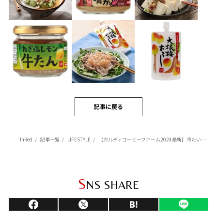
記事に戻る
InRed
記事一覧
LIFESTYLE
【カルディコーヒーファーム2024最新】冷たい麺やご飯にちょい足し！味変アイテム3選
S
NS SHARE