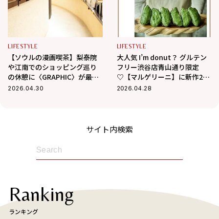
LIFESTYLE
LIFESTYLE
【ソウルの漫画喫茶】梨泰院
大人気 I’m donut？ グルテン
や江南でのショッピング巡り
フリー渋谷店青山通り限定
の休憩に〈GRAPHIC〉が最
♡【マルゲリーニ】に新作2種
適！
が仲間入り！【取材レポ】
2026.04.30
2026.04.28
サイト内検索
Ranking
ランキング