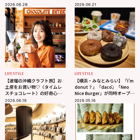
レポ
えます！
2026.06.28
2026.06.21
LIFESTYLE
LIFESTYLE
【波瑠の沖縄クラフト旅】お
【横浜・みなとみらい】「I’m
土産をお買い物♡〈タイムレ
donut？」「dacō」「Neo
スチョコレート〉の好奇心を
Nice Burger」が同時オープ
刺激するチョコに夢中！
ン！限定商品を全部見せ
2026.06.19
2026.05.16
♡【取材レポ】