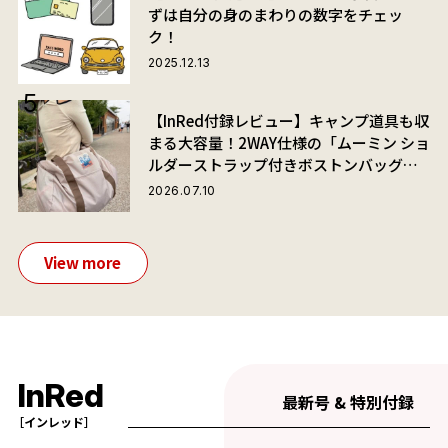
ずは自分の身のまわりの数字をチェッ
ク！
2025.12.13
【InRed付録レビュー】キャンプ道具も収
まる大容量！2WAY仕様の「ムーミン ショ
ルダーストラップ付きボストンバッグ」
が夏旅におすすめな理由
2026.07.10
View more
InRed
最新号 & 特別付録
［インレッド］