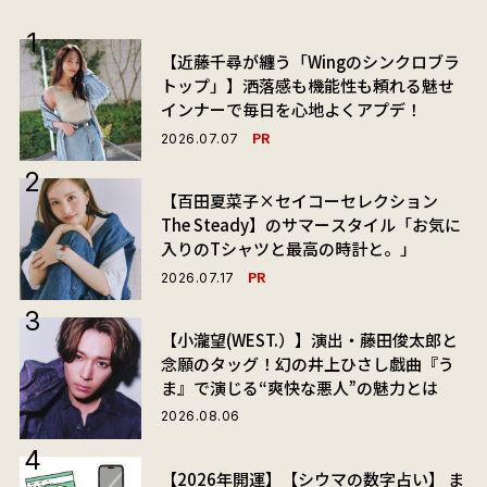
【近藤千尋が纏う「Wingのシンクロブラ
トップ」】洒落感も機能性も頼れる魅せ
インナーで毎日を心地よくアプデ！
PR
2026.07.07
【百田夏菜子×セイコーセレクション
The Steady】のサマースタイル「お気に
入りのTシャツと最高の時計と。」
PR
2026.07.17
【小瀧望(WEST.）】演出・藤田俊太郎と
念願のタッグ！幻の井上ひさし戯曲『う
ま』で演じる“爽快な悪人”の魅力とは
2026.08.06
【2026年開運】【シウマの数字占い】 ま