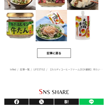
記事に戻る
InRed
記事一覧
LIFESTYLE
【カルディコーヒーファーム2024最新】冷たい麺やご飯にちょい足し！味変アイテム3選
S
NS SHARE