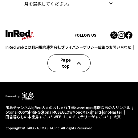
FOLLOW US
InRed webとは
利用規約
運営会社
プライバシーポリシー
広告のお問い合わせ
Page
top
宝島チャンネル
InRed
大人のおしゃれ手帖
sweet
mini
素敵なあの人
リンネル
otona ROSY
SPRiNG
otona MUSE
GLOW
MonoMax
smart
MonoMaster
田舎暮らしの本
宝島すごい！WEB
『このミステリーがすごい！』大賞
Copyright © TAKARAJIMASHA,Inc. All Rights Reserved.