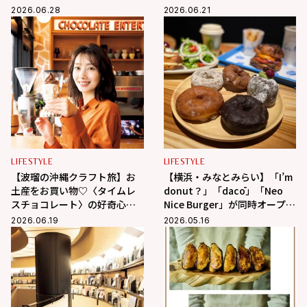
レポ
えます！
2026.06.28
2026.06.21
LIFESTYLE
LIFESTYLE
【波瑠の沖縄クラフト旅】お
【横浜・みなとみらい】「I’m
土産をお買い物♡〈タイムレ
donut？」「dacō」「Neo
スチョコレート〉の好奇心を
Nice Burger」が同時オープ
刺激するチョコに夢中！
ン！限定商品を全部見せ
2026.06.19
2026.05.16
♡【取材レポ】