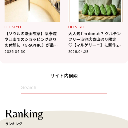
LIFESTYLE
LIFESTYLE
【ソウルの漫画喫茶】梨泰院
大人気 I’m donut？ グルテン
や江南でのショッピング巡り
フリー渋谷店青山通り限定
の休憩に〈GRAPHIC〉が最
♡【マルゲリーニ】に新作2種
適！
が仲間入り！【取材レポ】
2026.04.30
2026.04.28
サイト内検索
Ranking
ランキング