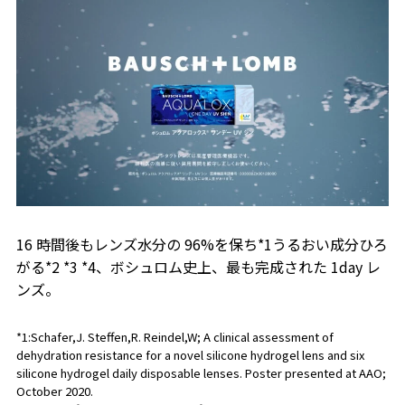
16 時間後もレンズ水分の 96%を保ち*1うるおい成分ひろ
がる*2 *3 *4、ボシュロム史上、最も完成された 1day レ
ンズ。
*1:Schafer,J. Steffen,R. Reindel,W; A clinical assessment of
dehydration resistance for a novel silicone hydrogel lens and six
silicone hydrogel daily disposable lenses. Poster presented at AAO;
October 2020.