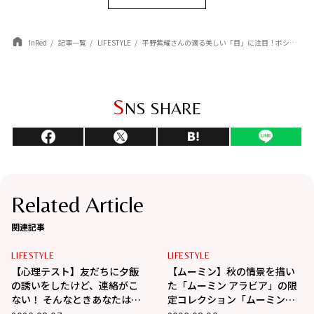
InRed
記事一覧
LIFESTYLE
平野紫耀さんの滴る美しい「目」に注目！ボシュロムの新CMが公開
S
NS SHARE
Related Article
関連記事
LIFESTYLE
LIFESTYLE
【心理テスト】友だちに夕飯
【ムーミン】秋の情景を描い
の誘いをしたけど、連絡がこ
た「ムーミン アラビア」の限
ない！ そんなときあなたはど
定コレクション「ムーミンズ
うする？ 「あなたの精神年
デイ 2026」が8月8日（土）よ