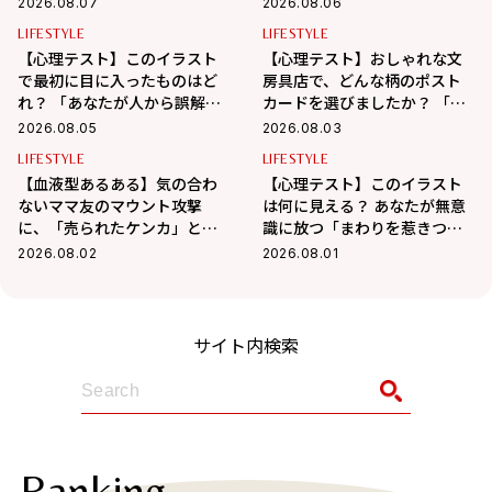
2026.08.07
2026.08.06
齢」がわかる！
り期間限定発売！
LIFESTYLE
LIFESTYLE
【心理テスト】このイラスト
【心理テスト】おしゃれな文
で最初に目に入ったものはど
房具店で、どんな柄のポスト
れ？ 「あなたが人から誤解さ
カードを選びましたか？ 「あ
れやすいところ」がわかる！
なたが心の奥で大切にしてい
2026.08.05
2026.08.03
ること」がわかる！
LIFESTYLE
LIFESTYLE
【血液型あるある】気の合わ
【心理テスト】このイラスト
ないママ友のマウント攻撃
は何に見える？ あなたが無意
に、「売られたケンカ」とば
識に放つ「まわりを惹きつけ
かりに自分の話で奪い返すの
る魅力」がわかる！
2026.08.02
2026.08.01
はこの血液型！
サイト内検索
Ranking