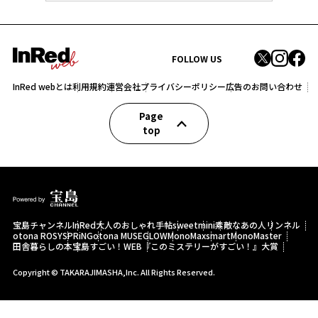
FOLLOW US
InRed webとは
利用規約
運営会社
プライバシーポリシー
広告のお問い合わせ
Page
top
宝島チャンネル
InRed
大人のおしゃれ手帖
sweet
mini
素敵なあの人
リンネル
otona ROSY
SPRiNG
otona MUSE
GLOW
MonoMax
smart
MonoMaster
田舎暮らしの本
宝島すごい！WEB
『このミステリーがすごい！』大賞
Copyright © TAKARAJIMASHA,Inc. All Rights Reserved.