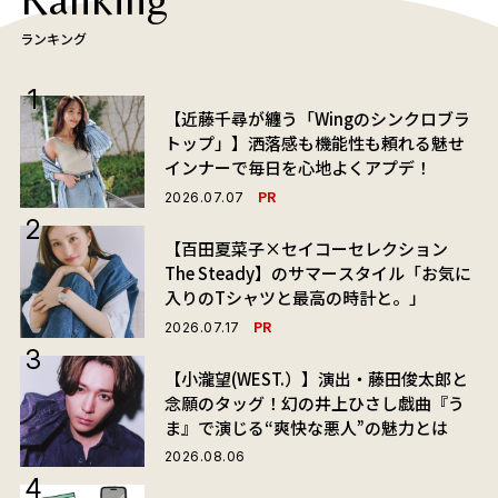
ランキング
【近藤千尋が纏う「Wingのシンクロブラ
トップ」】洒落感も機能性も頼れる魅せ
インナーで毎日を心地よくアプデ！
PR
2026.07.07
【百田夏菜子×セイコーセレクション
The Steady】のサマースタイル「お気に
入りのTシャツと最高の時計と。」
PR
2026.07.17
【小瀧望(WEST.）】演出・藤田俊太郎と
念願のタッグ！幻の井上ひさし戯曲『う
ま』で演じる“爽快な悪人”の魅力とは
2026.08.06