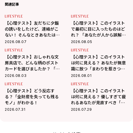
関連記事
LIFESTYLE
LIFESTYLE
【心理テスト】友だちに夕飯
【心理テスト】このイラスト
の誘いをしたけど、連絡がこ
で最初に目に入ったものはど
ない！ そんなときあなたはど
れ？ 「あなたが人から誤解さ
うする？ 「あなたの精神年
れやすいところ」がわかる！
2026.08.07
2026.08.05
齢」がわかる！
LIFESTYLE
LIFESTYLE
【心理テスト】おしゃれな文
【心理テスト】このイラスト
房具店で、どんな柄のポスト
は何に見える？ あなたが無意
カードを選びましたか？ 「あ
識に放つ「まわりを惹きつけ
なたが心の奥で大切にしてい
る魅力」がわかる！
2026.08.03
2026.08.01
ること」がわかる！
LIFESTYLE
LIFESTYLE
【心理テスト】どう反応す
【心理テスト】このイラスト
る？「全財産を失っても残る
は何に見える？ 優しすぎて疲
モノ」がわかる！
れるあなたが見直すべき「人
間関係のディスタンス」がわ
2026.07.31
2026.07.29
かる！