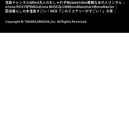
宝島チャンネル
InRed
大人のおしゃれ手帖
sweet
mini
素敵なあの人
リンネル
otona ROSY
SPRiNG
otona MUSE
GLOW
MonoMax
smart
MonoMaster
田舎暮らしの本
宝島すごい！WEB
『このミステリーがすごい！』大賞
Copyright © TAKARAJIMASHA,Inc. All Rights Reserved.