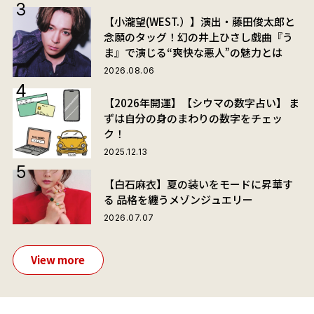
【小瀧望(WEST.）】演出・藤田俊太郎と
念願のタッグ！幻の井上ひさし戯曲『う
ま』で演じる“爽快な悪人”の魅力とは
2026.08.06
【2026年開運】【シウマの数字占い】 ま
ずは自分の身のまわりの数字をチェッ
ク！
2025.12.13
【白石麻衣】夏の装いをモードに昇華す
る 品格を纏うメゾンジュエリー
2026.07.07
View more