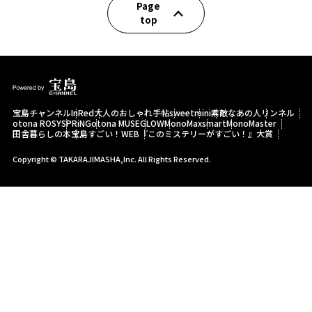
Page
top
宝島チャンネル
InRed
大人のおしゃれ手帖
sweet
mini
素敵なあの人
リンネル
otona ROSY
SPRiNG
otona MUSE
GLOW
MonoMax
smart
MonoMaster
田舎暮らしの本
宝島すごい！WEB
『このミステリーがすごい！』大賞
Copyright © TAKARAJIMASHA,Inc. All Rights Reserved.