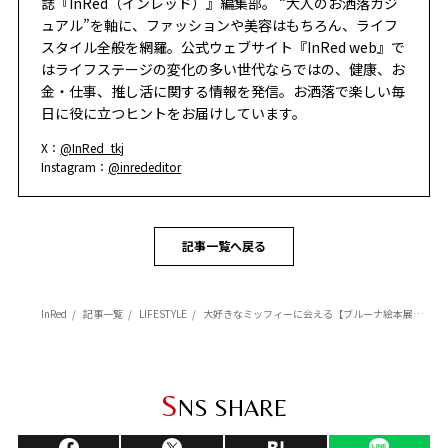
誌『InRed（インレッド）』編集部。 “大人のお洒落カジ
ュアル”を軸に、ファッションや美容はもちろん、ライフ
スタイル全般を網羅。公式ウェブサイト『InRed web』で
はライフステージの変化の多い世代ならではの、健康、お
金・仕事、推し活に関する情報を発信。お洒落で楽しい毎
日に役に立つヒントをお届けしています。
X：
@InRed_tkj
Instagram：
@inrededitor
記事一覧へ戻る
InRed
記事一覧
LIFESTYLE
大好きなミッフィーに会える【ブルーナ絵本展】が京都・福岡・大阪で開催！
S
NS SHARE