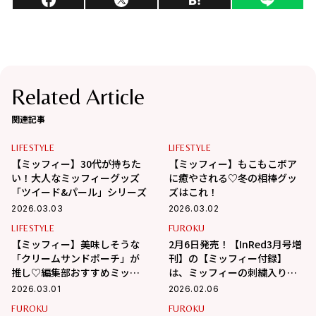
Related Article
関連記事
LIFESTYLE
LIFESTYLE
【ミッフィー】30代が持ちた
【ミッフィー】もこもこボア
い！大人なミッフィーグッズ
に癒やされる♡冬の相棒グッ
「ツイード&パール」シリーズ
ズはこれ！
2026.03.03
2026.03.02
LIFESTYLE
FUROKU
【ミッフィー】美味しそうな
2月6日発売！【InRed3月号増
「クリームサンドポーチ」が
刊】の【ミッフィー付録】
推し♡編集部おすすめミッフ
は、ミッフィーの刺繍入りコ
ィーグッズ4選
ーデュロイポーチ！
2026.03.01
2026.02.06
FUROKU
FUROKU