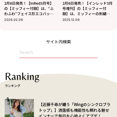
2月6日発売！【InRed3月号】
2月6日発売！【インレッド3月
の【ミッフィー付録】は、“ふ
号増刊】の【ミッフィー付
わふわ”フェイス形エコバッ
録】は、ミッフィーの刺繍入
グ！
りコーデュロイポーチ
2026.02.06
2025.12.06
サイト内検索
Ranking
ランキング
【近藤千尋が纏う「Wingのシンクロブラ
トップ」】洒落感も機能性も頼れる魅せ
インナーで毎日を心地よくアプデ！