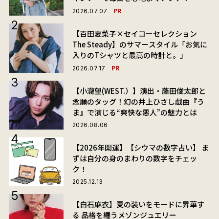
PR
2026.07.07
【百田夏菜子×セイコーセレクション
The Steady】のサマースタイル「お気に
入りのTシャツと最高の時計と。」
PR
2026.07.17
【小瀧望(WEST.）】演出・藤田俊太郎と
念願のタッグ！幻の井上ひさし戯曲『う
ま』で演じる“爽快な悪人”の魅力とは
2026.08.06
【2026年開運】【シウマの数字占い】 ま
ずは自分の身のまわりの数字をチェッ
ク！
2025.12.13
【白石麻衣】夏の装いをモードに昇華す
る 品格を纏うメゾンジュエリー