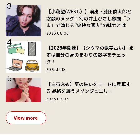
【小瀧望(WEST.）】演出・藤田俊太郎と
念願のタッグ！幻の井上ひさし戯曲『う
ま』で演じる“爽快な悪人”の魅力とは
2026.08.06
【2026年開運】【シウマの数字占い】 ま
ずは自分の身のまわりの数字をチェッ
ク！
2025.12.13
【白石麻衣】夏の装いをモードに昇華す
る 品格を纏うメゾンジュエリー
2026.07.07
View more