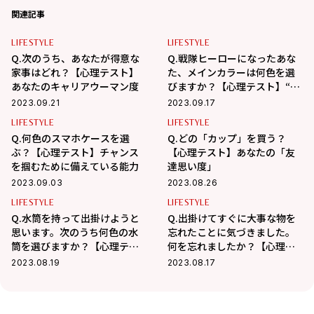
関連記事
LIFESTYLE
LIFESTYLE
Q.次のうち、あなたが得意な
Q.戦隊ヒーローになったあな
家事はどれ？【心理テスト】
た、メインカラーは何色を選
あなたのキャリアウーマン度
びますか？【心理テスト】“仕
事における隠れた才能”が見え
2023.09.21
2023.09.17
てくる
LIFESTYLE
LIFESTYLE
Q.何色のスマホケースを選
Q.どの「カップ」を買う？
ぶ？【心理テスト】チャンス
【心理テスト】あなたの「友
を掴むために備えている能力
達思い度」
2023.09.03
2023.08.26
LIFESTYLE
LIFESTYLE
Q.水筒を持って出掛けようと
Q.出掛けてすぐに大事な物を
思います。次のうち何色の水
忘れたことに気づきました。
筒を選びますか？【心理テス
何を忘れましたか？【心理テ
ト】自分時間の過ごし方が見
スト】あなたの「気づいてい
2023.08.19
2023.08.17
えてくる
ない悩み」は何？