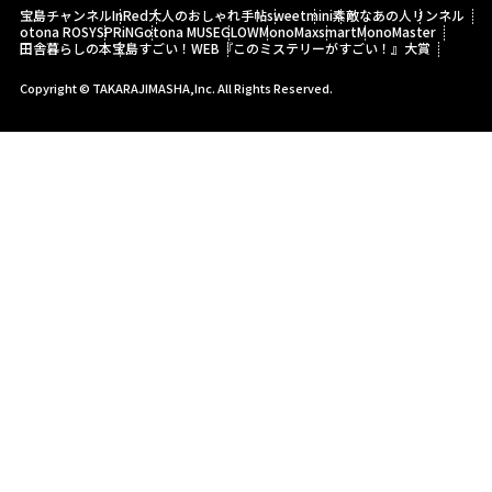
宝島チャンネル
InRed
大人のおしゃれ手帖
sweet
mini
素敵なあの人
リンネル
otona ROSY
SPRiNG
otona MUSE
GLOW
MonoMax
smart
MonoMaster
田舎暮らしの本
宝島すごい！WEB
『このミステリーがすごい！』大賞
Copyright © TAKARAJIMASHA,Inc. All Rights Reserved.