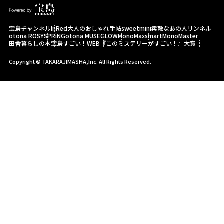
宝島チャンネル
InRed
大人のおしゃれ手帖
sweet
mini
素敵なあの人
リンネル
otona ROSY
SPRiNG
otona MUSE
GLOW
MonoMax
smart
MonoMaster
田舎暮らしの本
宝島すごい！WEB
『このミステリーがすごい！』大賞
Copyright © TAKARAJIMASHA,Inc. All Rights Reserved.