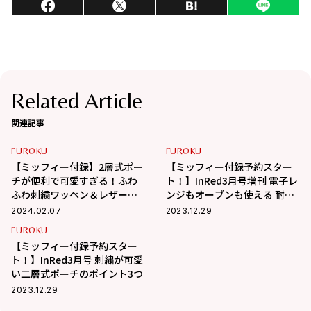
Related Article
関連記事
FUROKU
FUROKU
【ミッフィー付録】2層式ポー
【ミッフィー付録予約スター
チが便利で可愛すぎる！ふわ
ト！】InRed3月号増刊 電子レ
ふわ刺繍ワッペン＆レザー調
ンジもオーブンも使える 耐熱
で高見え！
ガラス保存容器
2024.02.07
2023.12.29
FUROKU
【ミッフィー付録予約スター
ト！】InRed3月号 刺繍が可愛
い二層式ポーチのポイント3つ
2023.12.29