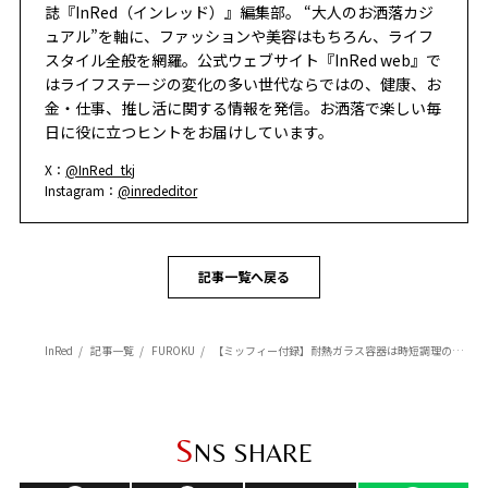
誌『InRed（インレッド）』編集部。 “大人のお洒落カジ
ュアル”を軸に、ファッションや美容はもちろん、ライフ
スタイル全般を網羅。公式ウェブサイト『InRed web』で
はライフステージの変化の多い世代ならではの、健康、お
金・仕事、推し活に関する情報を発信。お洒落で楽しい毎
日に役に立つヒントをお届けしています。
X：
@InRed_tkj
Instagram：
@inrededitor
記事一覧へ戻る
InRed
記事一覧
FUROKU
【ミッフィー付録】耐熱ガラス容器は時短調理のお助けアイテム！
S
NS SHARE