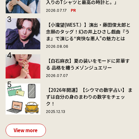
入りのTシャツと最高の時計と。」
PR
2026.07.17
【小瀧望(WEST.）】演出・藤田俊太郎と
念願のタッグ！幻の井上ひさし戯曲『う
ま』で演じる“爽快な悪人”の魅力とは
2026.08.06
【白石麻衣】夏の装いをモードに昇華す
る 品格を纏うメゾンジュエリー
2026.07.07
【2026年開運】【シウマの数字占い】 ま
ずは自分の身のまわりの数字をチェッ
ク！
2025.12.13
View more