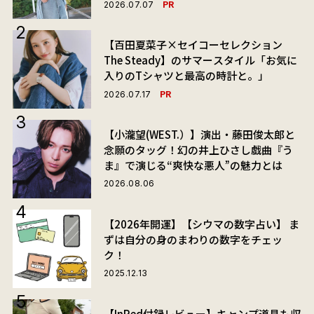
PR
2026.07.07
【百田夏菜子×セイコーセレクション
The Steady】のサマースタイル「お気に
入りのTシャツと最高の時計と。」
PR
2026.07.17
【小瀧望(WEST.）】演出・藤田俊太郎と
念願のタッグ！幻の井上ひさし戯曲『う
ま』で演じる“爽快な悪人”の魅力とは
2026.08.06
【2026年開運】【シウマの数字占い】 ま
ずは自分の身のまわりの数字をチェッ
ク！
2025.12.13
【InRed付録レビュー】キャンプ道具も収