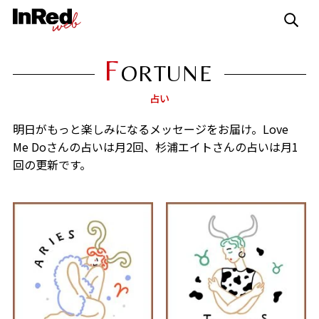
F
ORTUNE
占い
明日がもっと楽しみになるメッセージをお届け。
Love
Me Do
さんの占いは月
2
回、杉浦エイトさんの占いは月
1
回の更新です。