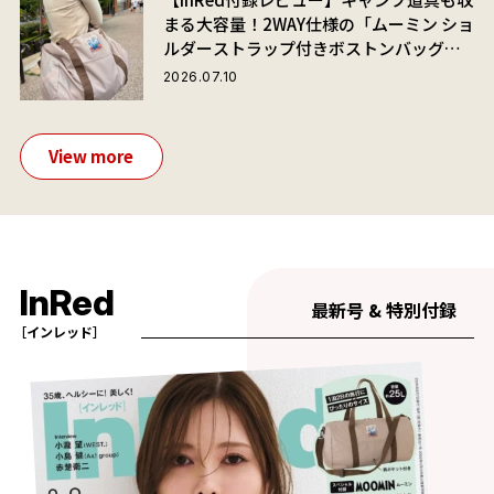
まる大容量！2WAY仕様の「ムーミン ショ
ルダーストラップ付きボストンバッグ」
が夏旅におすすめな理由
2026.07.10
View more
InRed
最新号 & 特別付録
［インレッド］