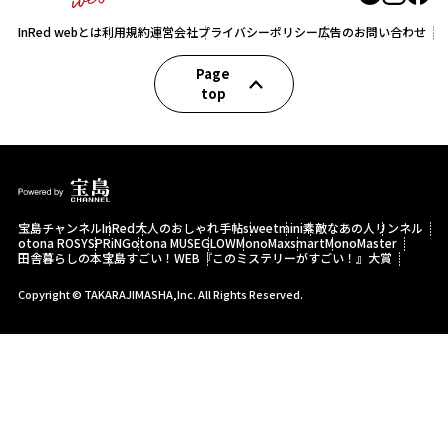
InRed webとは
利用規約
運営会社
プライバシーポリシー
広告のお問い合わせ
Page
top
宝島チャンネル
InRed
大人のおしゃれ手帖
sweet
mini
素敵なあの人
リンネル
otona ROSY
SPRiNG
otona MUSE
GLOW
MonoMax
smart
MonoMaster
田舎暮らしの本
宝島すごい！WEB
『このミステリーがすごい！』大賞
Copyright © TAKARAJIMASHA,Inc. All Rights Reserved.