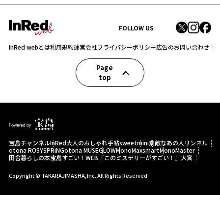
FOLLOW US
InRed webとは
利用規約
運営会社
プライバシーポリシー
広告のお問い合わせ
Page
top
宝島チャンネル
InRed
大人のおしゃれ手帖
sweet
mini
素敵なあの人
リンネル
otona ROSY
SPRiNG
otona MUSE
GLOW
MonoMax
smart
MonoMaster
田舎暮らしの本
宝島すごい！WEB
『このミステリーがすごい！』大賞
Copyright © TAKARAJIMASHA,Inc. All Rights Reserved.