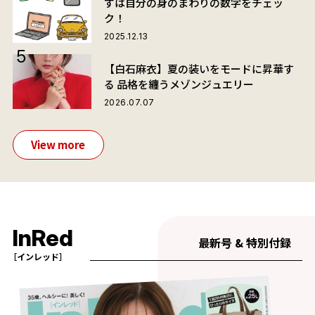
ずは自分の身のまわりの数字をチェッ
ク！
2025.12.13
【白石麻衣】夏の装いをモードに昇華す
る 品格を纏うメゾンジュエリー
2026.07.07
View more
InRed
最新号 & 特別付録
［インレッド］