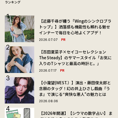
ランキング
【近藤千尋が纏う「Wingのシンクロブラ
トップ」】洒落感も機能性も頼れる魅せ
インナーで毎日を心地よくアプデ！
PR
2026.07.07
【百田夏菜子×セイコーセレクション
The Steady】のサマースタイル「お気に
入りのTシャツと最高の時計と。」
PR
2026.07.17
【小瀧望(WEST.）】演出・藤田俊太郎と
念願のタッグ！幻の井上ひさし戯曲『う
ま』で演じる“爽快な悪人”の魅力とは
2026.08.06
【2026年開運】【シウマの数字占い】 ま