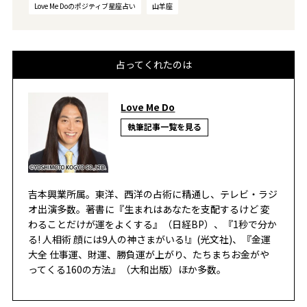
Love Me Doのポジティブ星座占い
山羊座
占ってくれたのは
Love Me Do
執筆記事一覧を見る
吉本興業所属。東洋、西洋の占術に精通し、テレビ・ラジ
オ出演多数。著書に『生まれはあなたを支配するけど 変
わることだけが運をよくする』（日経BP）、『1秒で分か
る! 人相術 顔には9人の神さまがいる!』(光文社)、『金運
大全 仕事運、財運、勝負運が上がり、たちまちお金がや
ってくる160の方法』（大和出版）ほか多数。