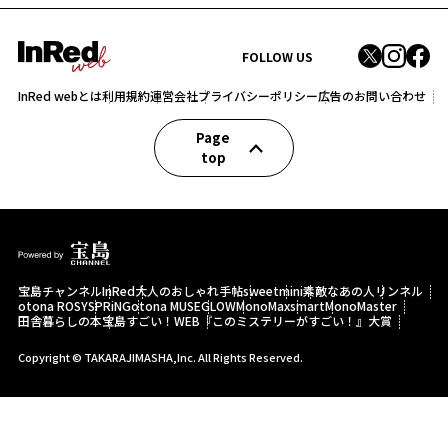
FOLLOW US
InRed webとは
利用規約
運営会社
プライバシーポリシー
広告のお問い合わせ
Page
top
宝島チャンネル
InRed
大人のおしゃれ手帖
sweet
mini
素敵なあの人
リンネル
otona ROSY
SPRiNG
otona MUSE
GLOW
MonoMax
smart
MonoMaster
田舎暮らしの本
宝島すごい！WEB
『このミステリーがすごい！』大賞
Copyright © TAKARAJIMASHA,Inc. All Rights Reserved.