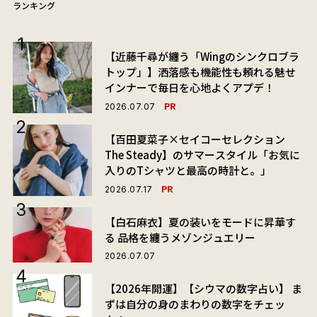
ランキング
【近藤千尋が纏う「Wingのシンクロブラ
トップ」】洒落感も機能性も頼れる魅せ
インナーで毎日を心地よくアプデ！
PR
2026.07.07
【百田夏菜子×セイコーセレクション
The Steady】のサマースタイル「お気に
入りのTシャツと最高の時計と。」
PR
2026.07.17
【白石麻衣】夏の装いをモードに昇華す
る 品格を纏うメゾンジュエリー
2026.07.07
【2026年開運】【シウマの数字占い】 ま
ずは自分の身のまわりの数字をチェッ