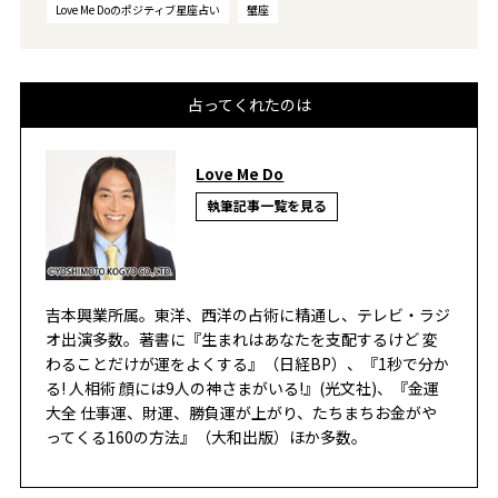
Love Me Doのポジティブ星座占い
蟹座
占ってくれたのは
Love Me Do
執筆記事一覧を見る
吉本興業所属。東洋、西洋の占術に精通し、テレビ・ラジ
オ出演多数。著書に『生まれはあなたを支配するけど 変
わることだけが運をよくする』（日経BP）、『1秒で分か
る! 人相術 顔には9人の神さまがいる!』(光文社)、『金運
大全 仕事運、財運、勝負運が上がり、たちまちお金がや
ってくる160の方法』（大和出版）ほか多数。