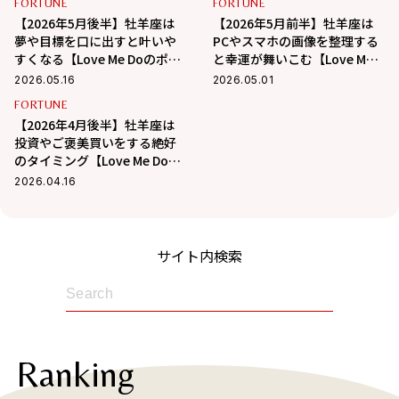
FORTUNE
FORTUNE
【2026年5月後半】牡羊座は
【2026年5月前半】牡羊座は
夢や目標を口に出すと叶いや
PCやスマホの画像を整理する
すくなる【Love Me Doのポジ
と幸運が舞いこむ【Love Me
ティブ星座占い】
Doのポジティブ星座占い】
2026.05.16
2026.05.01
FORTUNE
【2026年4月後半】牡羊座は
投資やご褒美買いをする絶好
のタイミング【Love Me Doの
ポジティブ星座占い】
2026.04.16
サイト内検索
Ranking