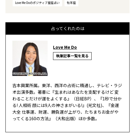
Love Me Doのポジティブ星座占い
牡羊座
占ってくれたのは
Love Me Do
執筆記事一覧を見る
吉本興業所属。東洋、西洋の占術に精通し、テレビ・ラジ
オ出演多数。著書に『生まれはあなたを支配するけど 変
わることだけが運をよくする』（日経BP）、『1秒で分か
る! 人相術 顔には9人の神さまがいる!』(光文社)、『金運
大全 仕事運、財運、勝負運が上がり、たちまちお金がや
ってくる160の方法』（大和出版）ほか多数。