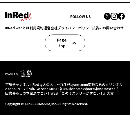
FOLLOW US
InRed webとは
利用規約
運営会社
プライバシーポリシー
広告のお問い合わせ
Page
top
宝島チャンネル
InRed
大人のおしゃれ手帖
sweet
mini
素敵なあの人
リンネル
otona ROSY
SPRiNG
otona MUSE
GLOW
MonoMax
smart
MonoMaster
田舎暮らしの本
宝島すごい！WEB
『このミステリーがすごい！』大賞
Copyright © TAKARAJIMASHA,Inc. All Rights Reserved.