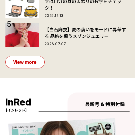
ずは自分の身のまわりの数字をチェッ
ク！
2025.12.13
【白石麻衣】夏の装いをモードに昇華す
る 品格を纏うメゾンジュエリー
2026.07.07
View more
InRed
最新号 & 特別付録
［インレッド］