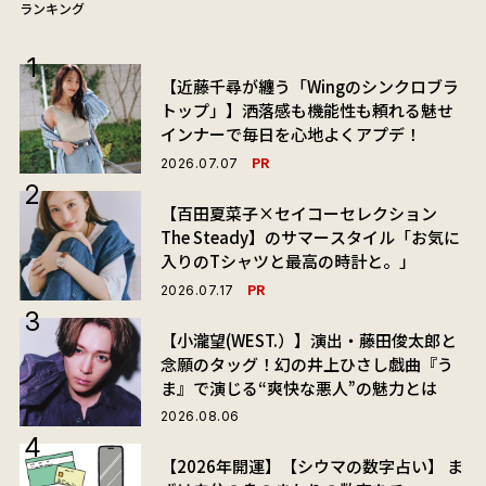
ランキング
【近藤千尋が纏う「Wingのシンクロブラ
トップ」】洒落感も機能性も頼れる魅せ
インナーで毎日を心地よくアプデ！
PR
2026.07.07
【百田夏菜子×セイコーセレクション
The Steady】のサマースタイル「お気に
入りのTシャツと最高の時計と。」
PR
2026.07.17
【小瀧望(WEST.）】演出・藤田俊太郎と
念願のタッグ！幻の井上ひさし戯曲『う
ま』で演じる“爽快な悪人”の魅力とは
2026.08.06
【2026年開運】【シウマの数字占い】 ま