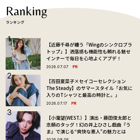
Ranking
ランキング
【近藤千尋が纏う「Wingのシンクロブラ
トップ」】洒落感も機能性も頼れる魅せ
インナーで毎日を心地よくアプデ！
PR
2026.07.07
【百田夏菜子×セイコーセレクション
The Steady】のサマースタイル「お気に
入りのTシャツと最高の時計と。」
PR
2026.07.17
【小瀧望(WEST.）】演出・藤田俊太郎と
念願のタッグ！幻の井上ひさし戯曲『う
ま』で演じる“爽快な悪人”の魅力とは
2026.08.06