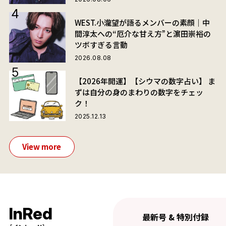
WEST.小瀧望が語るメンバーの素顔｜中
間淳太への“厄介な甘え方”と濵田崇裕の
ツボすぎる言動
2026.08.08
【2026年開運】【シウマの数字占い】 ま
ずは自分の身のまわりの数字をチェッ
ク！
2025.12.13
View more
InRed
最新号 & 特別付録