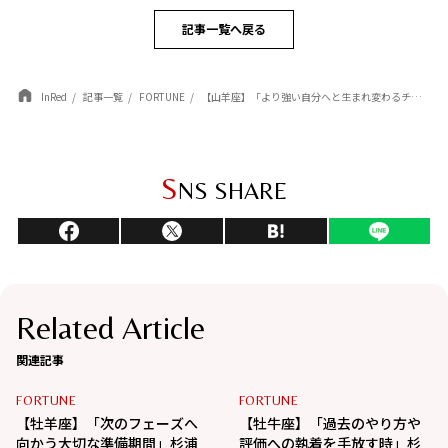
記事一覧へ戻る
InRed
記事一覧
FORTUNE
【山羊座】「より強い自分へと生まれ変わるチャンス」杉浦エイトの幸運を呼ぶ12星座占い（4/7～5/6）
S
NS SHARE
Related Article
関連記事
FORTUNE
FORTUNE
【牡羊座】「次のフェーズへ
【牡牛座】「過去のやり方や
向かう大切な準備期間」杉浦
評価への執着を手放す時」杉