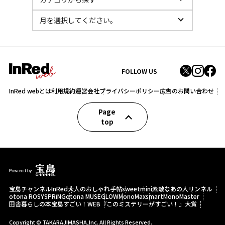
FOLLOW US
InRed webとは
利用規約
運営会社
プライバシーポリシー
広告のお問い合わせ
Page
top
宝島チャンネル
InRed
大人のおしゃれ手帖
sweet
mini
素敵なあの人
リンネル
otona ROSY
SPRiNG
otona MUSE
GLOW
MonoMax
smart
MonoMaster
田舎暮らしの本
宝島すごい！WEB
『このミステリーがすごい！』大賞
Copyright © TAKARAJIMASHA,Inc. All Rights Reserved.