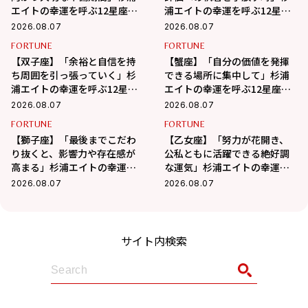
エイトの幸運を呼ぶ12星座占
浦エイトの幸運を呼ぶ12星座
い（8/7～9/6）
占い（8/7～9/6）
2026.08.07
2026.08.07
FORTUNE
FORTUNE
【双子座】「余裕と自信を持
【蟹座】「自分の価値を発揮
ち周囲を引っ張っていく」杉
できる場所に集中して」杉浦
浦エイトの幸運を呼ぶ12星座
エイトの幸運を呼ぶ12星座占
占い（8/7～9/6）
い（7/7～8/6）
2026.08.07
2026.08.07
FORTUNE
FORTUNE
【獅子座】「最後までこだわ
【乙女座】「努力が花開き、
り抜くと、影響力や存在感が
公私ともに活躍できる絶好調
高まる」杉浦エイトの幸運を
な運気」杉浦エイトの幸運を
呼ぶ12星座占い（8/7～
呼ぶ12星座占い（8/7～9/6）
2026.08.07
2026.08.07
9/6）
サイト内検索