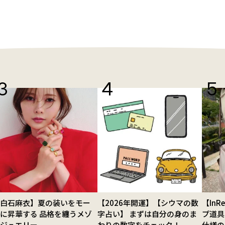
【白石麻衣】夏の装いをモー
【2026年開運】【シウマの数
【In
に昇華する 品格を纏うメゾ
字占い】 まずは自分の身のま
プ道具
ンジュエリー
わりの数字をチェック！
仕様の