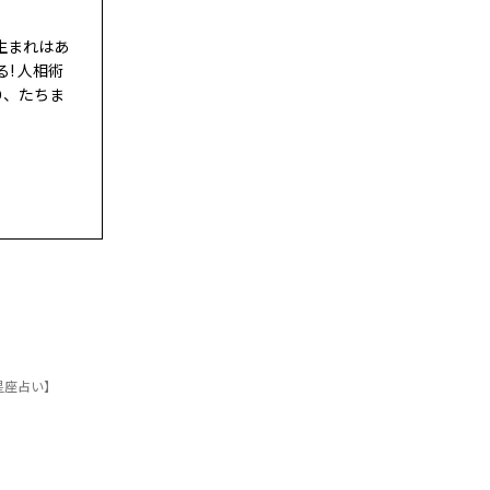
生まれはあ
! 人相術
り、たちま
星座占い】