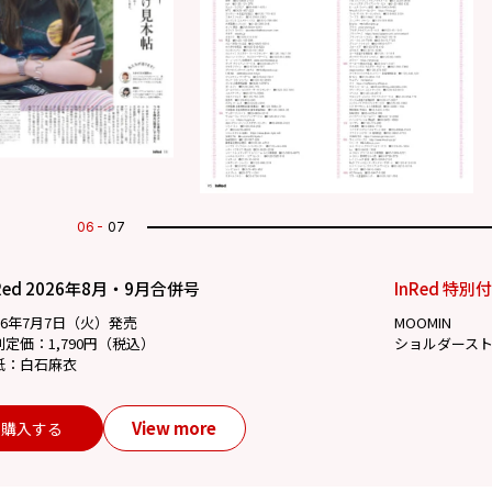
07
07
Red 2026年8月・9月合併号
InRed 特別
26年7月7日（火）発売
MOOMIN
別定価：1,790円（税込）
ショルダース
紙：白石麻衣
View more
購入する