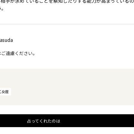
、相手が求めていることを察知したりする能力が高まっているの
う。
asuda
はご遠慮ください。
乙女座
占ってくれたのは