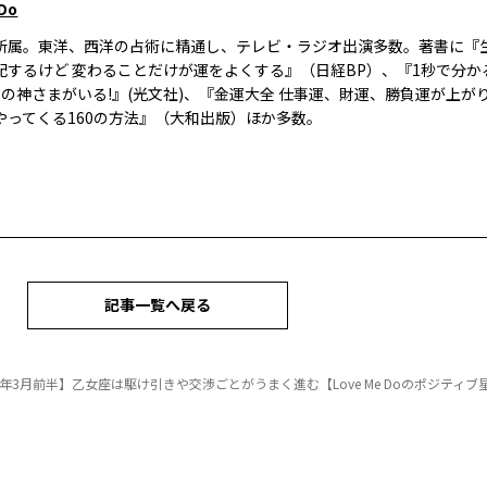
 Do
所属。東洋、西洋の占術に精通し、テレビ・ラジオ出演多数。著書に『
配するけど 変わることだけが運をよくする』（日経BP）、『1秒で分かる
人の神さまがいる!』(光文社)、『金運大全 仕事運、財運、勝負運が上が
やってくる160の方法』（大和出版）ほか多数。
記事一覧へ戻る
26年3月前半】乙女座は駆け引きや交渉ごとがうまく進む【Love Me Doのポジティブ