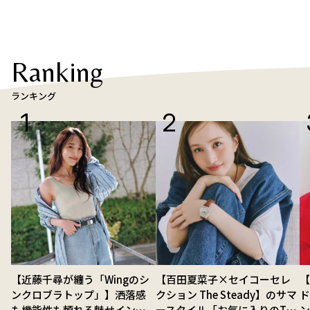
Ranking
ランキング
【近藤千尋が纏う「Wingのシ
【百田夏菜子×セイコーセレ
ンクロブラトップ」】洒落感
クション The Steady】のサマ
ド
も機能性も頼れる魅せインナ
ースタイル「お気に入りのTシ