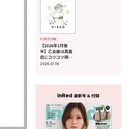
【Love Me Doのポ
ップ【Love Me Do
ジティブ星座占
のポジティブ星座
い】
占い】
FORTUNE
【2026年1月後
半】乙女座は真面
目にコツコツ頑張
り、仕事に全力投
2026.01.16
球できる【Love
Me Doのポジティ
ブ星座占い】
InRed
最新号 & 付録