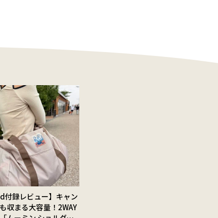
Red付録レビュー】キャン
も収まる大容量！2WAY
「ムーミン ショルダー