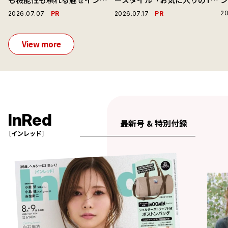
ーで毎日を心地よくアプデ！
ャツと最高の時計と。」
PR
PR
20
2026.07.07
2026.07.17
View more
InRed
最新号 & 特別付録
［インレッド］