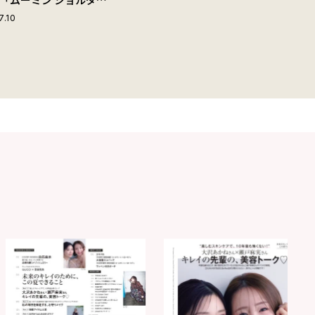
ップ付きボストンバッ
7.10
夏旅におすすめな理由