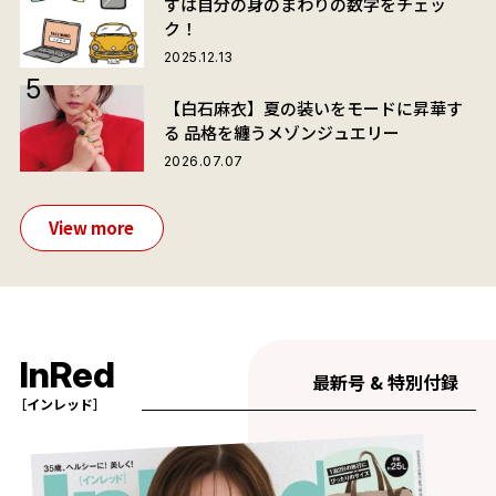
ずは自分の身のまわりの数字をチェッ
ク！
2025.12.13
【白石麻衣】夏の装いをモードに昇華す
る 品格を纏うメゾンジュエリー
2026.07.07
View more
InRed
最新号 & 特別付録
［インレッド］