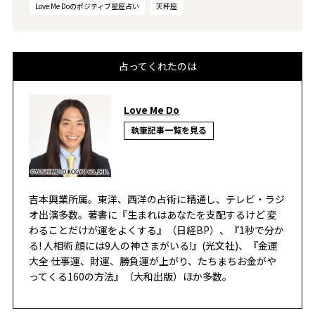
Love Me Doのポジティブ星座占い
天秤座
占ってくれたのは
Love Me Do
執筆記事一覧を見る
吉本興業所属。東洋、西洋の占術に精通し、テレビ・ラジ
オ出演多数。著書に『生まれはあなたを支配するけど 変
わることだけが運をよくする』（日経BP）、『1秒で分か
る! 人相術 顔には9人の神さまがいる!』(光文社)、『金運
大全 仕事運、財運、勝負運が上がり、たちまちお金がや
ってくる160の方法』（大和出版）ほか多数。