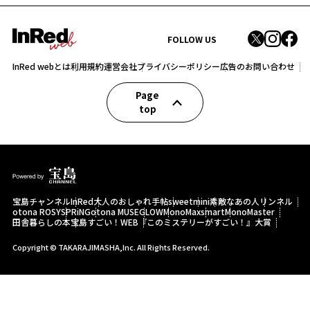
FOLLOW US
InRed webとは
利用規約
運営会社
プライバシーポリシー
広告のお問い合わせ
Page
top
宝島チャンネル
InRed
大人のおしゃれ手帖
sweet
mini
素敵なあの人
リンネル
otona ROSY
SPRiNG
otona MUSE
GLOW
MonoMax
smart
MonoMaster
田舎暮らしの本
宝島すごい！WEB
『このミステリーがすごい！』大賞
Copyright © TAKARAJIMASHA,Inc. All Rights Reserved.