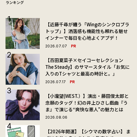
ランキング
【近藤千尋が纏う「Wingのシンクロブラ
トップ」】洒落感も機能性も頼れる魅せ
インナーで毎日を心地よくアプデ！
PR
2026.07.07
【百田夏菜子×セイコーセレクション
The Steady】のサマースタイル「お気に
入りのTシャツと最高の時計と。」
PR
2026.07.17
【小瀧望(WEST.）】演出・藤田俊太郎と
念願のタッグ！幻の井上ひさし戯曲『う
ま』で演じる“爽快な悪人”の魅力とは
2026.08.06
【2026年開運】【シウマの数字占い】 ま