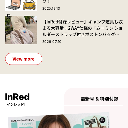
ク！
2025.12.13
【InRed付録レビュー】キャンプ道具も収
まる大容量！2WAY仕様の「ムーミン ショ
ルダーストラップ付きボストンバッグ」
が夏旅におすすめな理由
2026.07.10
View more
InRed
最新号 & 特別付録
［インレッド］