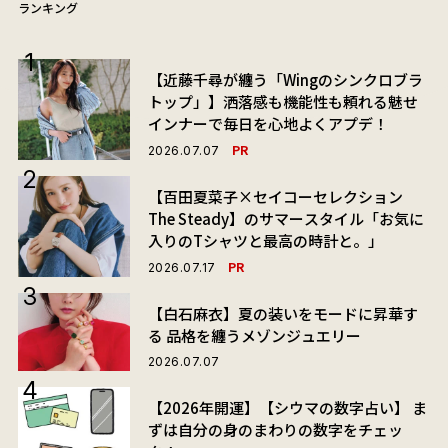
ランキング
【近藤千尋が纏う「Wingのシンクロブラ
トップ」】洒落感も機能性も頼れる魅せ
インナーで毎日を心地よくアプデ！
PR
2026.07.07
【百田夏菜子×セイコーセレクション
The Steady】のサマースタイル「お気に
入りのTシャツと最高の時計と。」
PR
2026.07.17
【白石麻衣】夏の装いをモードに昇華す
る 品格を纏うメゾンジュエリー
2026.07.07
【2026年開運】【シウマの数字占い】 ま
ずは自分の身のまわりの数字をチェッ