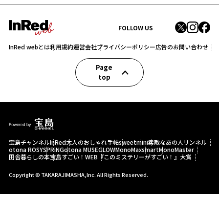
FOLLOW US
InRed webとは
利用規約
運営会社
プライバシーポリシー
広告のお問い合わせ
Page
top
宝島チャンネル
InRed
大人のおしゃれ手帖
sweet
mini
素敵なあの人
リンネル
otona ROSY
SPRiNG
otona MUSE
GLOW
MonoMax
smart
MonoMaster
田舎暮らしの本
宝島すごい！WEB
『このミステリーがすごい！』大賞
Copyright © TAKARAJIMASHA,Inc. All Rights Reserved.