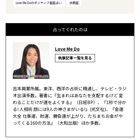
Love Me Doのポジティブ星座占い
水瓶座
占ってくれたのは
Love Me Do
執筆記事一覧を見る
吉本興業所属。東洋、西洋の占術に精通し、テレビ・ラジ
オ出演多数。著書に『生まれはあなたを支配するけど 変
わることだけが運をよくする』（日経BP）、『1秒で分か
る! 人相術 顔には9人の神さまがいる!』(光文社)、『金運
大全 仕事運、財運、勝負運が上がり、たちまちお金がや
ってくる160の方法』（大和出版）ほか多数。