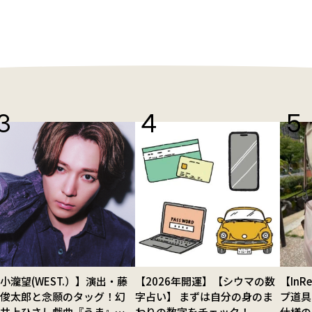
小瀧望(WEST.）】演出・藤
【2026年開運】【シウマの数
【In
田俊太郎と念願のタッグ！幻
字占い】 まずは自分の身のま
プ道具
の井上ひさし戯曲『うま』で
わりの数字をチェック！
仕様の