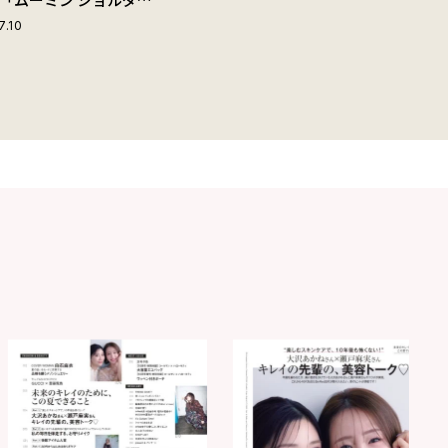
ップ付きボストンバッ
7.10
夏旅におすすめな理由