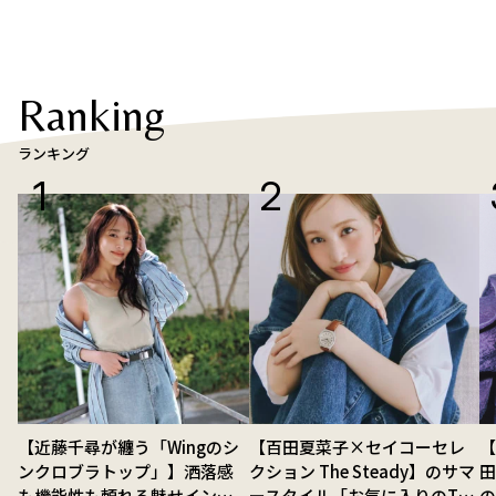
Ranking
ランキング
【近藤千尋が纏う「Wingのシ
【百田夏菜子×セイコーセレ
【
ンクロブラトップ」】洒落感
クション The Steady】のサマ
も機能性も頼れる魅せインナ
ースタイル「お気に入りのTシ