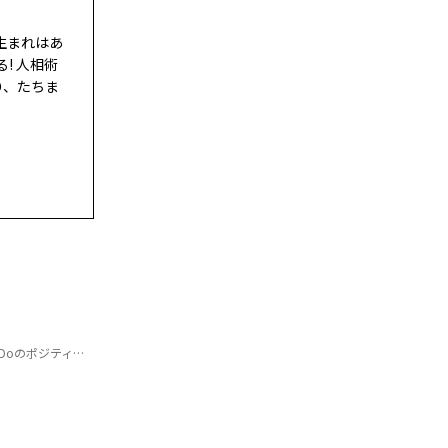
生まれはあ
! 人相術
り、たちま
ジティブ星占い】