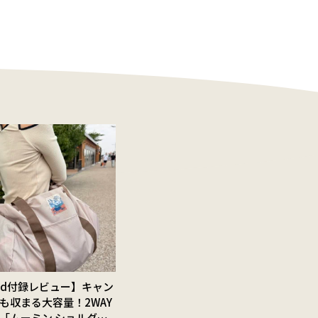
Red付録レビュー】キャン
も収まる大容量！2WAY
「ムーミン ショルダー