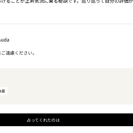
あげることが上昇気流に乗る秘訣です。巡り巡って自分の評価が
suda
はご遠慮ください。
魚座
占ってくれたのは