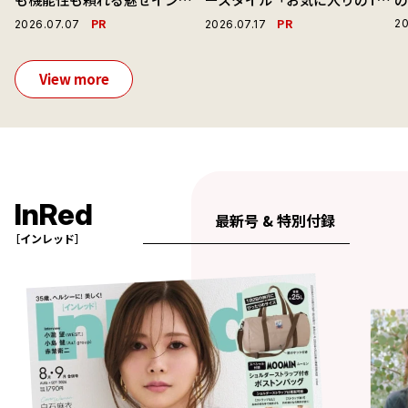
ーで毎日を心地よくアプデ！
ャツと最高の時計と。」
演
PR
PR
20
2026.07.07
2026.07.17
View more
InRed
最新号 & 特別付録
［インレッド］