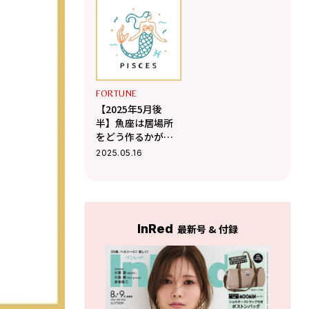
ジティブ星占い】
【Love Me Doのポ
ジティブ星占い】
FORTUNE
【2025年5月後
半】魚座は居場所
をどう作るかがフ
ォーカスされる時
2025.05.16
【Love Me Doのポ
ジティブ星占い】
InRed
最新号 & 付録