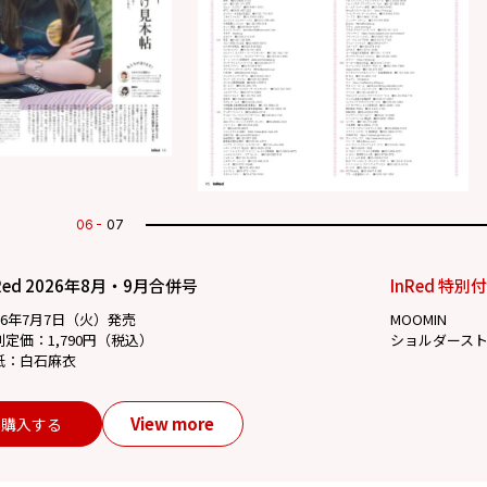
07
07
Red 2026年8月・9月合併号
InRed 特別
26年7月7日（火）発売
MOOMIN
別定価：1,790円（税込）
ショルダース
紙：白石麻衣
View more
購入する