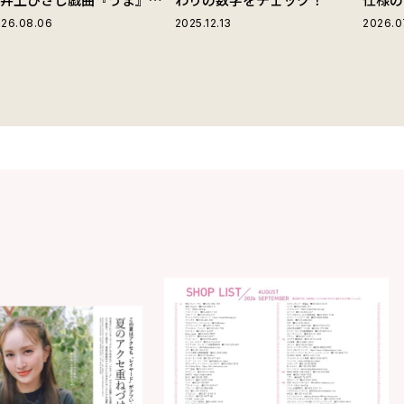
じる“爽快な悪人”の魅力と
ストラ
26.08.06
2025.12.13
2026.0
は
グ」が