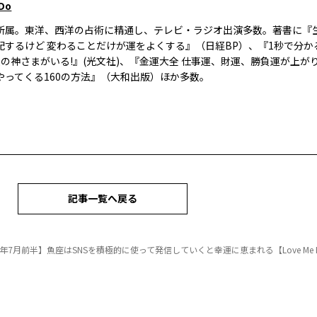
 Do
所属。東洋、西洋の占術に精通し、テレビ・ラジオ出演多数。著書に『
配するけど 変わることだけが運をよくする』（日経BP）、『1秒で分かる
人の神さまがいる!』(光文社)、『金運大全 仕事運、財運、勝負運が上が
やってくる160の方法』（大和出版）ほか多数。
記事一覧へ戻る
5年7月前半】魚座はSNSを積極的に使って発信していくと幸運に恵まれる【Love Me Doのポ