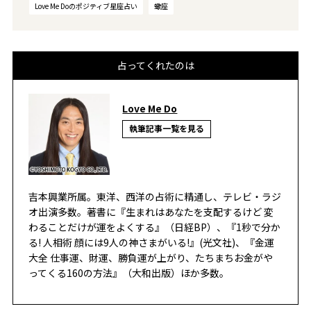
Love Me Doのポジティブ星座占い
蠍座
占ってくれたのは
Love Me Do
執筆記事一覧を見る
吉本興業所属。東洋、西洋の占術に精通し、テレビ・ラジ
オ出演多数。著書に『生まれはあなたを支配するけど 変
わることだけが運をよくする』（日経BP）、『1秒で分か
る! 人相術 顔には9人の神さまがいる!』(光文社)、『金運
大全 仕事運、財運、勝負運が上がり、たちまちお金がや
ってくる160の方法』（大和出版）ほか多数。