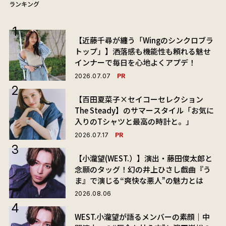
ランキング
【近藤千尋が纏う「Wingのシンクロブラ
トップ」】洒落感も機能性も頼れる魅せ
インナーで毎日を心地よくアプデ！
PR
2026.07.07
【百田夏菜子×セイコーセレクション
The Steady】のサマースタイル「お気に
入りのTシャツと最高の時計と。」
PR
2026.07.17
【小瀧望(WEST.）】演出・藤田俊太郎と
念願のタッグ！幻の井上ひさし戯曲『う
ま』で演じる“爽快な悪人”の魅力とは
2026.08.06
WEST.小瀧望が語るメンバーの素顔｜中