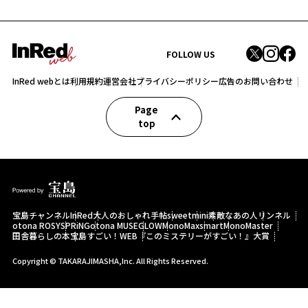
FOLLOW US
InRed webとは
利用規約
運営会社
プライバシーポリシー
広告のお問い合わせ
Page
top
宝島チャンネル
InRed
大人のおしゃれ手帖
sweet
mini
素敵なあの人
リンネル
otona ROSY
SPRiNG
otona MUSE
GLOW
MonoMax
smart
MonoMaster
田舎暮らしの本
宝島すごい！WEB
『このミステリーがすごい！』大賞
Copyright © TAKARAJIMASHA,Inc. All Rights Reserved.