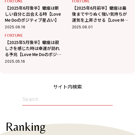
FORTUNE
FORTUNE
【2025年6月後半】蠍座は新
【2025年6月前半】蠍座は最
しい自分と出会える時【Love
後までやりぬく強い気持ちが
Me Doのポジティブ星占い】
運気を上昇させる【Love Me
Doのポジティブ星占い】
2025.06.16
2025.06.01
FORTUNE
【2025年5月後半】蠍座は寂
しさを感じた時は幸運が訪れ
る予兆【Love Me Doのポジテ
ィブ星占い】
2025.05.16
サイト内検索
Ranking