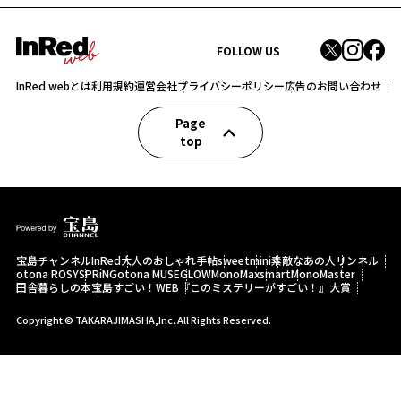
FOLLOW US
InRed webとは
利用規約
運営会社
プライバシーポリシー
広告のお問い合わせ
Page
top
宝島チャンネル
InRed
大人のおしゃれ手帖
sweet
mini
素敵なあの人
リンネル
otona ROSY
SPRiNG
otona MUSE
GLOW
MonoMax
smart
MonoMaster
田舎暮らしの本
宝島すごい！WEB
『このミステリーがすごい！』大賞
Copyright © TAKARAJIMASHA,Inc. All Rights Reserved.