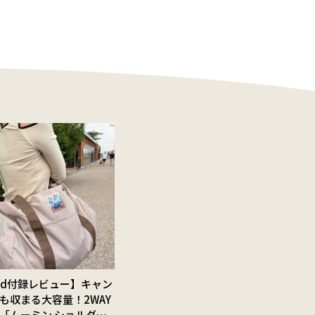
Red付録レビュー】キャン
も収まる大容量！2WAY
「ムーミン ショルダー