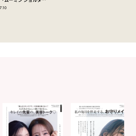
ップ付きボストンバッ
7.10
夏旅におすすめな理由