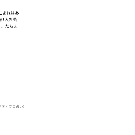
生まれはあ
! 人相術
り、たちま
ポジティブ星占い】