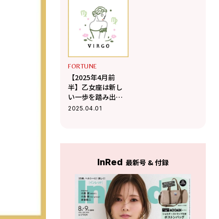
【Love Me Doのポ
明確に【Love Me
ジティブ星占い】
Doのポジティブ星
占い】
FORTUNE
【2025年4月前
半】乙女座は新し
い一歩を踏み出す
決断の時【Love
2025.04.01
Me Doのポジティ
ブ星占い】
InRed
最新号 & 付録