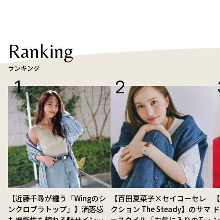
Ranking
ランキング
【近藤千尋が纏う「Wingのシ
【百田夏菜子×セイコーセレ
ンクロブラトップ」】洒落感
クション The Steady】のサマ
ド
も機能性も頼れる魅せインナ
ースタイル「お気に入りのTシ