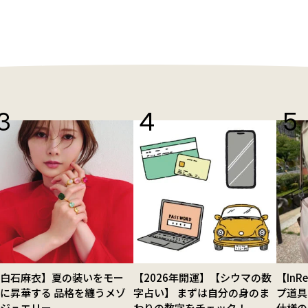
【白石麻衣】夏の装いをモー
【2026年開運】【シウマの数
【In
に昇華する 品格を纏うメゾ
字占い】 まずは自分の身のま
プ道具
ンジュエリー
わりの数字をチェック！
仕様の