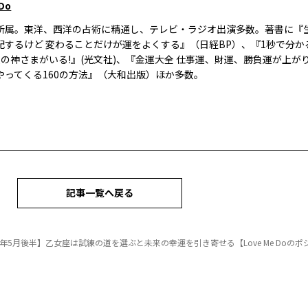
 Do
所属。東洋、西洋の占術に精通し、テレビ・ラジオ出演多数。著書に『
配するけど 変わることだけが運をよくする』（日経BP）、『1秒で分かる
人の神さまがいる!』(光文社)、『金運大全 仕事運、財運、勝負運が上が
やってくる160の方法』（大和出版）ほか多数。
記事一覧へ戻る
25年5月後半】乙女座は試練の道を選ぶと未来の幸運を引き寄せる【Love Me Doの