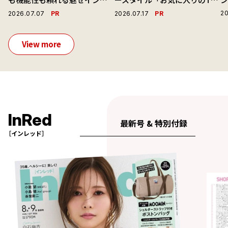
ーで毎日を心地よくアプデ！
ャツと最高の時計と。」
PR
PR
20
2026.07.07
2026.07.17
View more
InRed
最新号 & 特別付録
［インレッド］