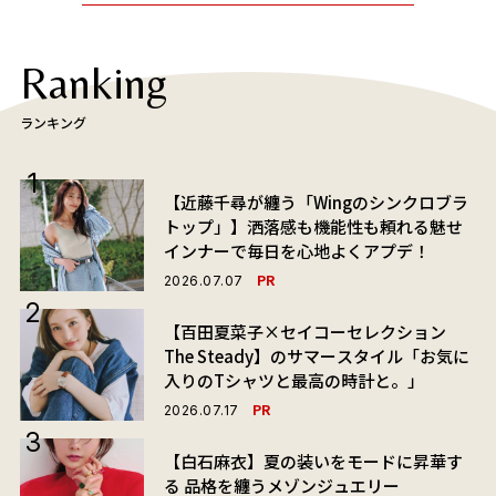
Ranking
ランキング
【近藤千尋が纏う「Wingのシンクロブラ
トップ」】洒落感も機能性も頼れる魅せ
インナーで毎日を心地よくアプデ！
PR
2026.07.07
【百田夏菜子×セイコーセレクション
The Steady】のサマースタイル「お気に
入りのTシャツと最高の時計と。」
PR
2026.07.17
【白石麻衣】夏の装いをモードに昇華す
る 品格を纏うメゾンジュエリー