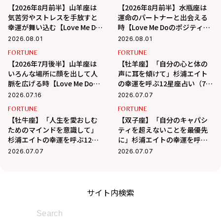
【2026年8月前半】山羊座は
【2026年8月前半】水瓶座は
気苦労やストレスを手放すと
運命のパートナーと出会える
幸運が舞い込む【Love Me Do
時【Love Me Doのポジティブ
のポジティブ星座占い】
星座占い】
2026.08.01
2026.08.01
FORTUNE
FORTUNE
【2026年7月後半】山羊座は
【牡羊座】「自分の心と体の
いろんな場所に顔を出して人
声に耳を傾けて」杉浦エイト
脈を広げる時【Love Me Doの
の幸運を呼ぶ12星座占い（7/7
ポジティブ星座占い】
～8/6）
2026.07.16
2026.07.07
FORTUNE
FORTUNE
【牡牛座】「人生を愛おしむ
【双子座】「自分のキャパシ
ためのマインドを意識して」
ティを超えないことを最優先
杉浦エイトの幸運を呼ぶ12星
に」杉浦エイトの幸運を呼ぶ
座占い（7/7～8/6）
12星座占い（7/7～8/6）
2026.07.07
2026.07.07
サイト内検索