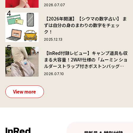
2026.07.07
【2026年開運】【シウマの数字占い】 ま
ずは自分の身のまわりの数字をチェッ
ク！
2025.12.13
【InRed付録レビュー】キャンプ道具も収
まる大容量！2WAY仕様の「ムーミン ショ
ルダーストラップ付きボストンバッグ」
が夏旅におすすめな理由
2026.07.10
View more
InRed