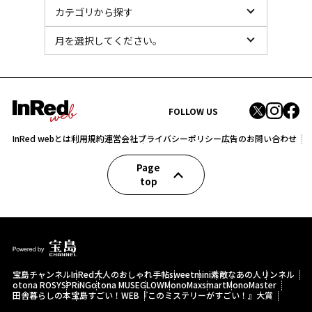
FOLLOW US
InRed webとは
利用規約
運営会社
プライバシーポリシー
広告のお問い合わせ
Page
top
宝島チャンネル
InRed
大人のおしゃれ手帖
sweet
mini
素敵なあの人
リンネル
otona ROSY
SPRiNG
otona MUSE
GLOW
MonoMax
smart
MonoMaster
田舎暮らしの本
宝島すごい！WEB
『このミステリーがすごい！』大賞