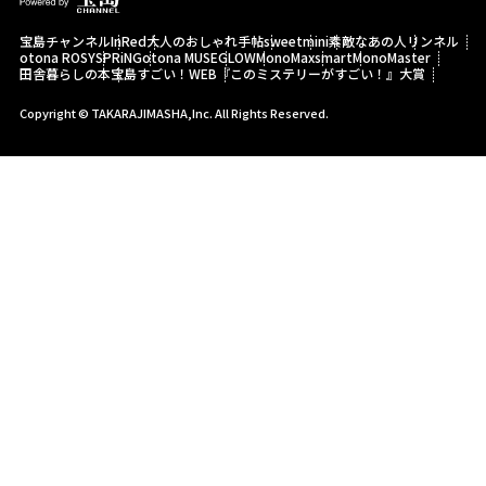
宝島チャンネル
InRed
大人のおしゃれ手帖
sweet
mini
素敵なあの人
リンネル
otona ROSY
SPRiNG
otona MUSE
GLOW
MonoMax
smart
MonoMaster
田舎暮らしの本
宝島すごい！WEB
『このミステリーがすごい！』大賞
Copyright © TAKARAJIMASHA,Inc. All Rights Reserved.