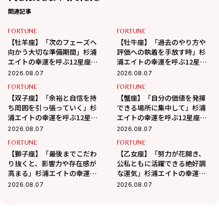
関連記事
FORTUNE
FORTUNE
【牡羊座】「次のフェーズへ
【牡牛座】「過去のやり方や
向かう大切な準備期間」杉浦
評価への執着を手放す時」杉
エイトの幸運を呼ぶ12星座占
浦エイトの幸運を呼ぶ12星座
い（8/7～9/6）
占い（8/7～9/6）
2026.08.07
2026.08.07
FORTUNE
FORTUNE
【双子座】「余裕と自信を持
【蟹座】「自分の価値を発揮
ち周囲を引っ張っていく」杉
できる場所に集中して」杉浦
浦エイトの幸運を呼ぶ12星座
エイトの幸運を呼ぶ12星座占
占い（8/7～9/6）
い（7/7～8/6）
2026.08.07
2026.08.07
FORTUNE
FORTUNE
【獅子座】「最後までこだわ
【乙女座】「努力が花開き、
り抜くと、影響力や存在感が
公私ともに活躍できる絶好調
高まる」杉浦エイトの幸運を
な運気」杉浦エイトの幸運を
呼ぶ12星座占い（8/7～
呼ぶ12星座占い（8/7～9/6）
2026.08.07
2026.08.07
9/6）