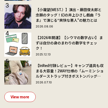
【小瀧望(WEST.）】演出・藤田俊太郎と
念願のタッグ！幻の井上ひさし戯曲『う
ま』で演じる“爽快な悪人”の魅力とは
2026.08.06
【2026年開運】【シウマの数字占い】 ま
ずは自分の身のまわりの数字をチェッ
ク！
2025.12.13
【InRed付録レビュー】キャンプ道具も収
まる大容量！2WAY仕様の「ムーミン ショ
ルダーストラップ付きボストンバッグ」
が夏旅におすすめな理由
2026.07.10
View more