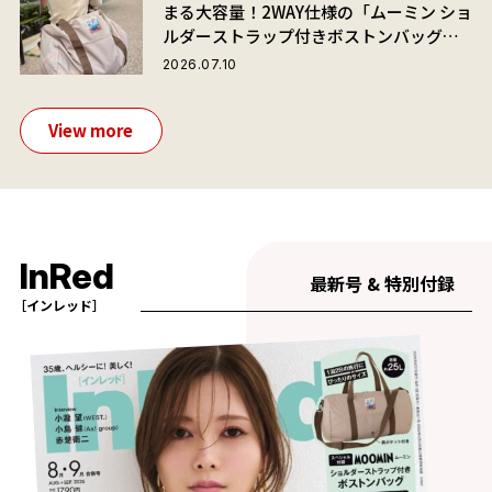
まる大容量！2WAY仕様の「ムーミン ショ
ルダーストラップ付きボストンバッグ」
が夏旅におすすめな理由
2026.07.10
View more
InRed
最新号 & 特別付録
［インレッド］