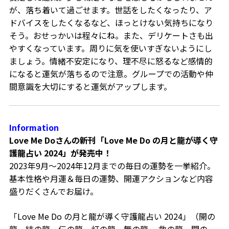
が、落ち着いて過ごせます。世話をしたくなったり、ア
ドバイスをしたくなるなど、ほっとけない気持ちになり
そう。おせっかいは程々にね。また、デリケートさも出
やすくなっています。周りに気を使いすぎないようにし
ましょう。情緒不安定になり、理不尽に怒るなど感情的
になると運気が落ちるので注意。グループでの活動や仲
間意識を大切にすると運気がアップします。
Information
Love Me Do
さんの新刊「
Love Me Do
の月と龍が導く守
護龍占い
2024
」が発売中！
2023
年
9
月～
2024
年
12
月までの毎日の運勢を一挙紹介。
基本性格や月運＆毎日の運勢、開運アクションなど内容
盛りだくさんでお届け。
「
Love Me Do
の月と龍が導く守護龍占い
2024
」（開の