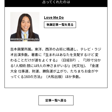
占ってくれたのは
Love Me Do
執筆記事一覧を見る
吉本興業所属。東洋、西洋の占術に精通し、テレビ・ラジ
オ出演多数。著書に『生まれはあなたを支配するけど 変
わることだけが運をよくする』（日経BP）、『1秒で分か
る! 人相術 顔には9人の神さまがいる!』(光文社)、『金運
大全 仕事運、財運、勝負運が上がり、たちまちお金がや
ってくる160の方法』（大和出版）ほか多数。
記事一覧へ戻る