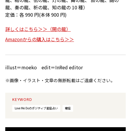
龍、結の龍、伝の龍、灯の龍、舞の龍、 救の龍、闘の
龍、奏の龍、祈の龍、知の龍の
10
種）
定価：各
990
円
(
本体
900
円
)
詳しくはこちら＞＞（開の龍）
Amazonからの購入はこちら＞＞
illust＝moeko edit＝InRed editor
※画像・イラスト・文章の無断転載はご遠慮ください。
KEYWORD
Love Me Doのポジティブ星座占い
蠍座