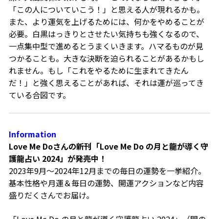
「この人についていこう！」と思える人が現れるかも。
また、より運気を上げるためには、何かをやめることが
必要。白黒はっきりとさせたい気持ちも強くなるので、
一点集中型で進めるとうまくいきます。ハマるものが見
つかることも。大きな決断を迫られることがあるかもし
れません。もし「これをやるために生まれてきたん
だ！」と強く思えることがあれば、それは運が巡ってき
ている合図です。
Information
Love Me Do
さんの新刊「
Love Me Do
の月と龍が導く守
護龍占い
2024
」が発売中！
2023
年
9
月～
2024
年
12
月までの毎日の運勢を一挙紹介。
基本性格や月運＆毎日の運勢、開運アクションなど内容
盛りだくさんでお届け。