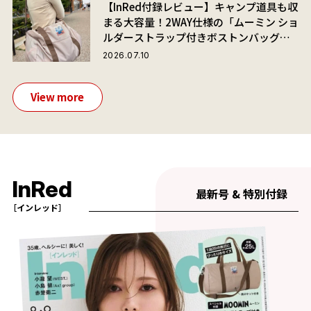
【InRed付録レビュー】キャンプ道具も収
まる大容量！2WAY仕様の「ムーミン ショ
ルダーストラップ付きボストンバッグ」
が夏旅におすすめな理由
2026.07.10
View more
InRed
最新号 & 特別付録
［インレッド］