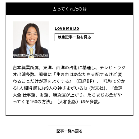
占ってくれたのは
Love Me Do
執筆記事一覧を見る
吉本興業所属。東洋、西洋の占術に精通し、テレビ・ラジ
オ出演多数。著書に『生まれはあなたを支配するけど 変
わることだけが運をよくする』（日経BP）、『1秒で分か
る! 人相術 顔には9人の神さまがいる!』(光文社)、『金運
大全 仕事運、財運、勝負運が上がり、たちまちお金がや
ってくる160の方法』（大和出版）ほか多数。
記事一覧へ戻る