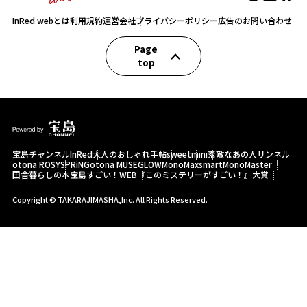
InRed webとは
利用規約
運営会社
プライバシーポリシー
広告のお問い合わせ
Page
top
宝島チャンネル
InRed
大人のおしゃれ手帖
sweet
mini
素敵なあの人
リンネル
otona ROSY
SPRiNG
otona MUSE
GLOW
MonoMax
smart
MonoMaster
田舎暮らしの本
宝島すごい！WEB
『このミステリーがすごい！』大賞
Copyright © TAKARAJIMASHA,Inc. All Rights Reserved.