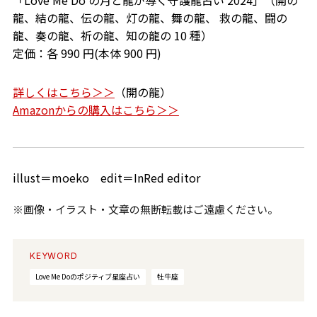
「
Love Me Do
の月と龍が導く守護龍占い
2024
」（開の
龍、結の龍、伝の龍、灯の龍、舞の龍、 救の龍、闘の
龍、奏の龍、祈の龍、知の龍の
10
種）
定価：各
990
円
(
本体
900
円
)
詳しくはこちら＞＞
（開の龍）
Amazonからの購入はこちら＞＞
illust＝moeko edit＝InRed editor
※画像・イラスト・文章の無断転載はご遠慮ください。
KEYWORD
Love Me Doのポジティブ星座占い
牡牛座