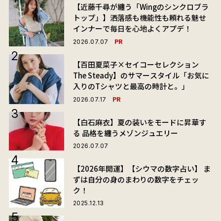
【近藤千尋が纏う「Wingのシンクロブラ
トップ」】洒落感も機能性も頼れる魅せ
インナーで毎日を心地よくアプデ！
PR
2026.07.07
【百田夏菜子×セイコーセレクション
The Steady】のサマースタイル「お気に
入りのTシャツと最高の時計と。」
PR
2026.07.17
【白石麻衣】夏の装いをモードに昇華す
る 品格を纏うメゾンジュエリー
2026.07.07
【2026年開運】【シウマの数字占い】 ま
ずは自分の身のまわりの数字をチェッ
ク！
2025.12.13