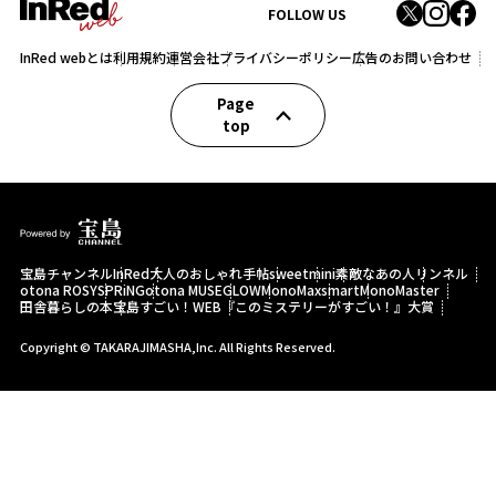
FOLLOW US
InRed webとは
利用規約
運営会社
プライバシーポリシー
広告のお問い合わせ
Page
top
宝島チャンネル
InRed
大人のおしゃれ手帖
sweet
mini
素敵なあの人
リンネル
otona ROSY
SPRiNG
otona MUSE
GLOW
MonoMax
smart
MonoMaster
田舎暮らしの本
宝島すごい！WEB
『このミステリーがすごい！』大賞
Copyright © TAKARAJIMASHA,Inc. All Rights Reserved.