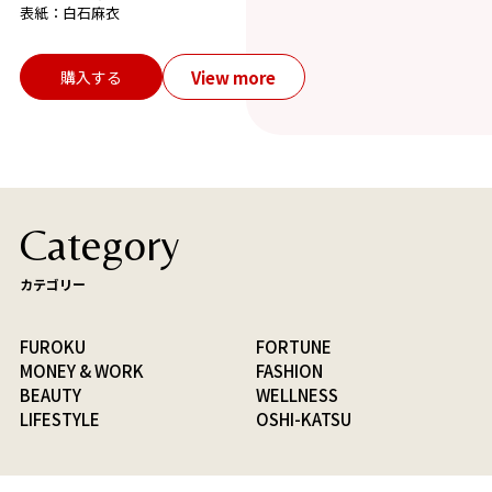
表紙：白石麻衣
View more
購入する
Category
カテゴリー
FUROKU
FORTUNE
MONEY & WORK
FASHION
BEAUTY
WELLNESS
LIFESTYLE
OSHI-KATSU