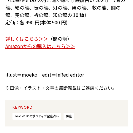
「
Love Me Do
の月と龍が導く守護龍占い
2024
」（開の
龍、結の龍、伝の龍、灯の龍、舞の龍、 救の龍、闘の
龍、奏の龍、祈の龍、知の龍の
10
種）
定価：各
990
円
(
本体
900
円
)
詳しくはこちら＞＞
（開の龍）
Amazonからの購入はこちら＞＞
illust＝moeko edit＝InRed editor
※画像・イラスト・文章の無断転載はご遠慮ください。
KEYWORD
Love Me Doのポジティブ星座占い
魚座