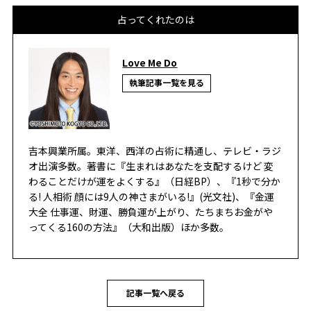
占ってくれたのは
Love Me Do
執筆記事一覧を見る
吉本興業所属。東洋、西洋の占術に精通し、テレビ・ラジ
オ出演多数。著書に『生まれはあなたを支配するけど 変
わることだけが運をよくする』（日経BP）、『1秒で分か
る! 人相術 顔には9人の神さまがいる!』(光文社)、『金運
大全 仕事運、財運、勝負運が上がり、たちまちお金がや
ってくる160の方法』（大和出版）ほか多数。
記事一覧へ戻る