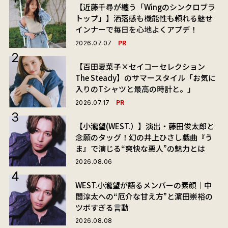
【近藤千尋が纏う「Wingのシンクロブラ
トップ」】洒落感も機能性も頼れる魅せ
インナーで毎日を心地よくアプデ！
PR
2026.07.07
【百田夏菜子×セイコーセレクション
The Steady】のサマースタイル「お気に
入りのTシャツと最高の時計と。」
PR
2026.07.17
【小瀧望(WEST.）】演出・藤田俊太郎と
念願のタッグ！幻の井上ひさし戯曲『う
ま』で演じる“爽快な悪人”の魅力とは
2026.08.06
WEST.小瀧望が語るメンバーの素顔｜中
間淳太への“厄介な甘え方”と濵田崇裕の
ツボすぎる言動
2026.08.08