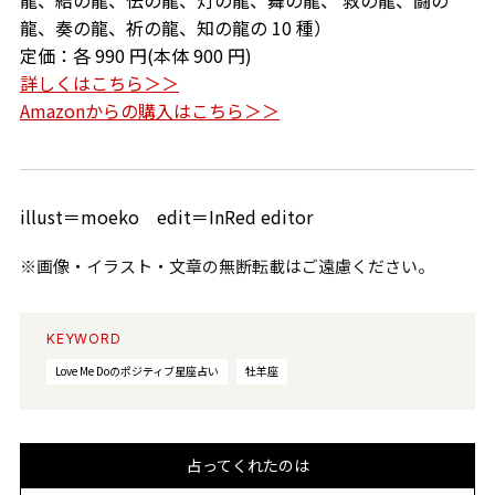
龍、結の龍、伝の龍、灯の龍、舞の龍、 救の龍、闘の
龍、奏の龍、祈の龍、知の龍の 10 種）
定価：各 990 円(本体 900 円)
詳しくはこちら＞＞
Amazonからの購入はこちら＞＞
illust＝moeko edit＝InRed editor
※画像・イラスト・文章の無断転載はご遠慮ください。
KEYWORD
Love Me Doのポジティブ星座占い
牡羊座
占ってくれたのは