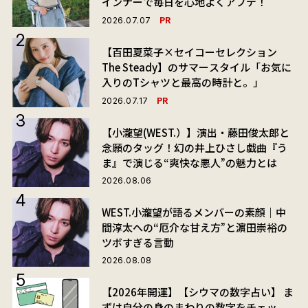
インナーで毎日を心地よくアプデ！
PR
2026.07.07
【百田夏菜子×セイコーセレクション
The Steady】のサマースタイル「お気に
入りのTシャツと最高の時計と。」
PR
2026.07.17
【小瀧望(WEST.）】演出・藤田俊太郎と
念願のタッグ！幻の井上ひさし戯曲『う
ま』で演じる“爽快な悪人”の魅力とは
2026.08.06
WEST.小瀧望が語るメンバーの素顔｜中
間淳太への“厄介な甘え方”と濵田崇裕の
ツボすぎる言動
2026.08.08
【2026年開運】【シウマの数字占い】 ま
ずは自分の身のまわりの数字をチェッ