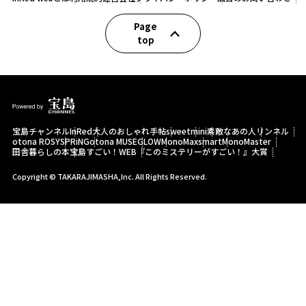
Page
top
宝島チャンネル
InRed
大人のおしゃれ手帖
sweet
mini
素敵なあの人
リンネル
otona ROSY
SPRiNG
otona MUSE
GLOW
MonoMax
smart
MonoMaster
田舎暮らしの本
宝島すごい！WEB
『このミステリーがすごい！』大賞
Copyright © TAKARAJIMASHA,Inc. All Rights Reserved.