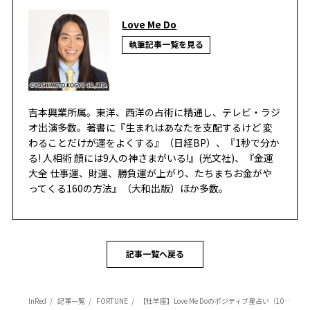
Love Me Do
執筆記事一覧を見る
吉本興業所属。東洋、西洋の占術に精通し、テレビ・ラジ
オ出演多数。著書に『生まれはあなたを支配するけど 変
わることだけが運をよくする』（日経BP）、『1秒で分か
る! 人相術 顔には9人の神さまがいる!』(光文社)、『金運
大全 仕事運、財運、勝負運が上がり、たちまちお金がや
ってくる160の方法』（大和出版）ほか多数。
記事一覧へ戻る
InRed
記事一覧
FORTUNE
【牡羊座】Love Me Doのポジティブ星占い（10月1日～10月15日の運勢）